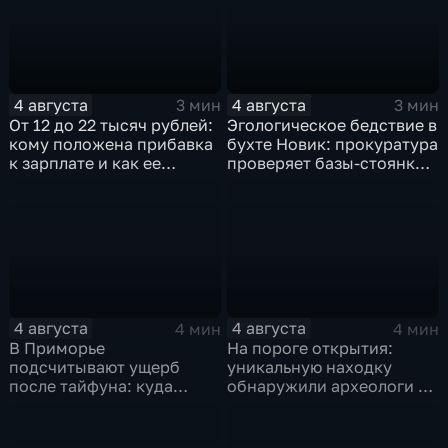
4 августа
4 августа
3 мин
3 мин
От 12 до 22 тысяч рублей:
Эгологическое бедствие в
кому положена прибавка
бухте Новик: прокуратура
к зарплате и как ее
проверяет базы-стоянки
получить?
маломерных судов
4 августа
4 августа
4 мин
4 мин
В Приморье
На пороге открытия:
подсчитывают ущерб
уникальную находку
после тайфуна: куда
обнаружили археологи на
обращаться за
раскопе Криничного
компенсацией?
городища