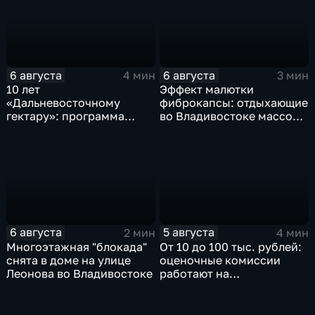
6 августа
6 августа
4 мин
3 мин
10 лет
Эффект малютки
«Дальневосточному
фиброкапсы: отдыхающие
гектару»: программа
во Владивостоке массово
становится более
сталкиваются со
востребованной
странным явлением
6 августа
5 августа
2 мин
4 мин
Многоэтажная "блокада"
От 10 до 100 тыс. рублей:
снята в доме на улице
оценочные комиссии
Леонова во Владивостоке
работают на
пострадавших от паводка
территориях в Приморье