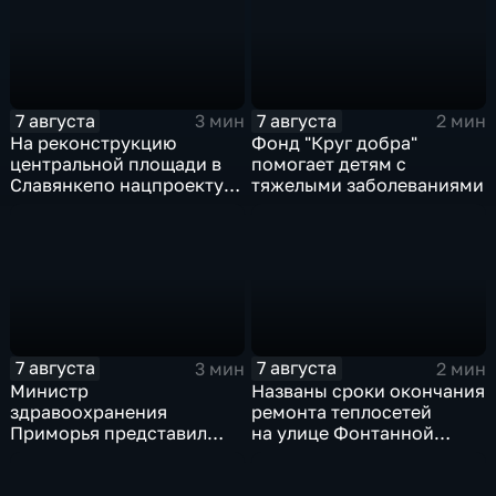
ВЭФ
7 августа
7 августа
3 мин
2 мин
На реконструкцию
Фонд "Круг добра"
центральной площади в
помогает детям с
Славянкепо нацпроекту
тяжелыми заболеваниями
выделено 150 млн. рублей
7 августа
7 августа
3 мин
2 мин
Министр
Названы сроки окончания
здравоохранения
ремонта теплосетей
Приморья представил
на улице Фонтанной
коллективу
во Владивостоке
Находкинской
горбольницы нового