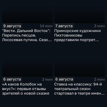
главврача
9 августа
7 августа
14 мин
3 мин
"Вести. Дальний Восток":
Приморские художники
Перепись песцов.
Пихтовниковы
Лососевая путина. Сезон
представили портрет
кумыса
Героя России Сергея
Ефремова
6 августа
6 августа
3 мин
2 мин
«А каков Колобок на
Ставка на классику: 94-й
вкус?»: первые отзывы
театральный сезон
зрителей о новой сказке
стартовал в театре имени
М. Горького