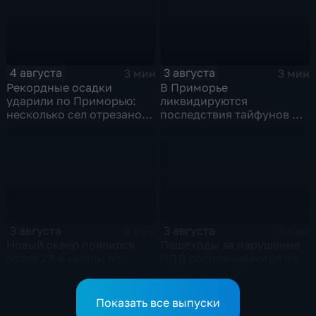
4 августа
3 августа
3 мин
3 мин
Рекордные осадки
В Приморье
ударили по Приморью:
ликвидируются
несколько сел отрезано
последствия тайфунов и
от большой земли
готовятся противостоять
новым паводкам
3 августа
3 августа
2 мин
3 мин
Новый сквер появился
Пешеходы за нарушение
возле 22-й школы во
ПДД расплачиваются не
Владивостоке по
только штрафами, но и
программе "Молодежный
жизнью
бюджет"
Показать все выпуски