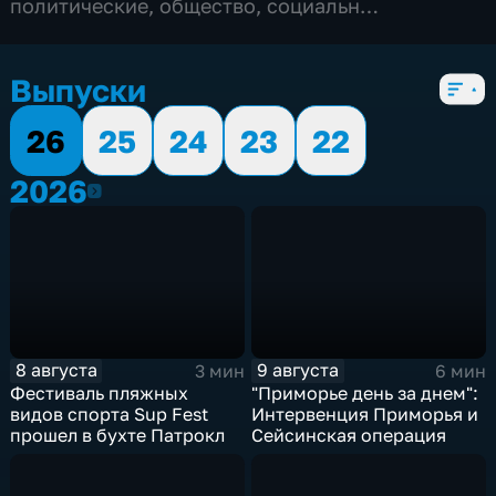
политические
,
общество
,
социально-
экономические
,
5 сезонов, 3179 выпусков
Выпуски
26
25
24
23
22
2026
2026
8 августа
9 августа
3 мин
6 мин
Фестиваль пляжных
"Приморье день за днем":
видов спорта Sup Fest
Интервенция Приморья и
прошел в бухте Патрокл
Сейсинская операция