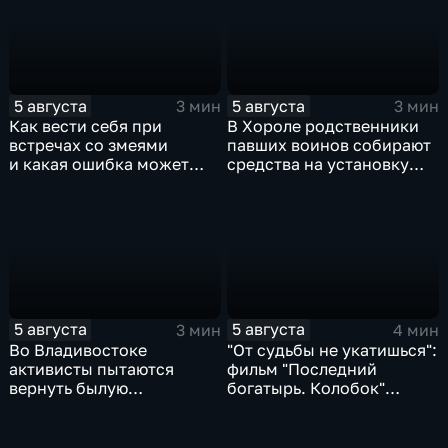
5 августа
5 августа
3 мин
3 мин
Как вести себя при
В Хороле родственники
встречах со змеями
павших воинов собирают
и какая ошибка может
средства на установку
стоить жизни в случае
мемориала героям СВО
укуса?
5 августа
5 августа
3 мин
4 мин
Во Владивостоке
"От судьбы не укатишься":
активисты пытаются
фильм "Последний
вернуть былую
богатырь. Колобок"
уникальность пляжу в
впервые на больших
бухте Стеклянная
экранах