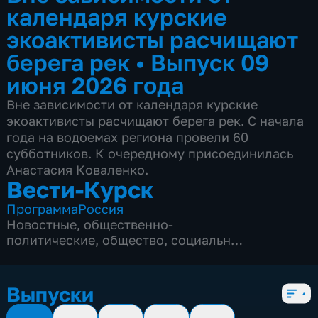
календаря курские
экоактивисты расчищают
берега рек
•
Выпуск 09
июня 2026 года
Вне зависимости от календаря курские
экоактивисты расчищают берега рек. С начала
года на водоемах региона провели 60
субботников. К очередному присоединилась
Анастасия Коваленко.
Вести-Курск
Программа
Россия
Новостные
,
общественно-
политические
,
общество
,
социально-
экономические
,
5 сезонов, 12982 выпуска
Выпуски