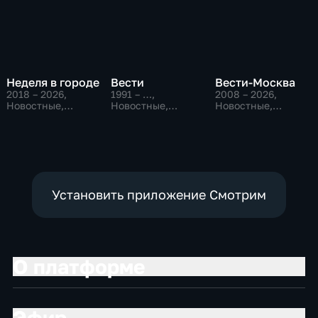
Неделя в городе
Вести
Вести-Москва
2018 – 2026
,
1991 – …
,
2008 – 2026
,
Новостные,
Новостные,
Новостные,
Общество,
Общественно-
Общественно-
общественно-
политические,
политические,
политические
социально-
социально-
экономические
экономические
Установить приложение Смотрим
О платформе
Эфир