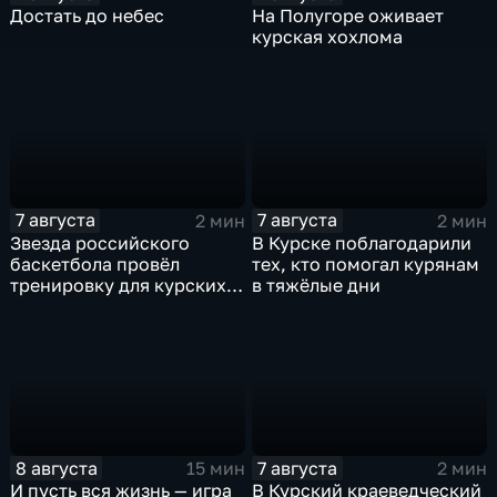
Достать до небес
На Полугоре оживает
курская хохлома
7 августа
7 августа
2 мин
2 мин
Звезда российского
В Курске поблагодарили
баскетбола провёл
тех, кто помогал курянам
тренировку для курских
в тяжёлые дни
юниоров
8 августа
7 августа
15 мин
2 мин
И пусть вся жизнь — игра
В Курский краеведческий