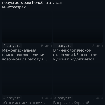
новую историю Колобка в
льды
кинотеатрах
4 августа
4 августа
5 мин
3 мин
Межрегиональная
В гинекологическом
поисковая экспедиция
отделении №1 в центре
возобновила работу в
Курска продолжается
Знаменской роще Курска
реконструкция
4 августа
4 августа
1 мин
3 мин
«Отжимаемся к тысячи-
Впервые в Курской