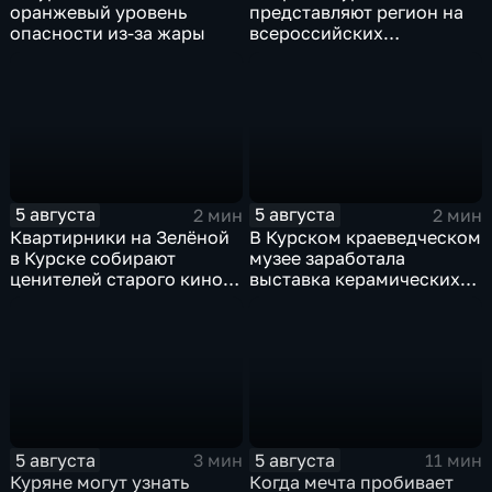
оранжевый уровень
представляют регион на
опасности из-за жары
всероссийских
юношеских
соревнованиях по игре в
лапту
5 августа
5 августа
2 мин
2 мин
Квартирники на Зелёной
В Курском краеведческом
в Курске собирают
музее заработала
ценителей старого кино
выставка керамических
уже 8 лет
игрушек в традиционных
нарядах нашего края
5 августа
5 августа
3 мин
11 мин
Куряне могут узнать
Когда мечта пробивает