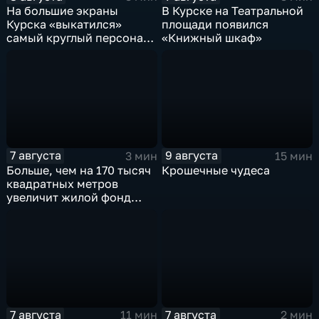
На большие экраны
В Курске на Театральной
Курска «выкатился»
площади появился
самый круглый персонаж
«Книжный шкаф»
русских сказок
7 августа
9 августа
3 мин
15 мин
Больше, чем на 170 тысяч
Крошечные чудеса
квадратных метров
увеличит жилой фонд
Курска группа компаний
ИНСТЕП
7 августа
7 августа
11 мин
2 мин