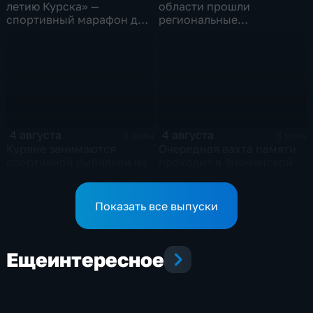
летию Курска» —
области прошли
спортивный марафон для
региональные
горожан
соревнования по
мотоджимхане
4 августа
4 августа
4 мин
3 мин
Куряне занимаются
Очередная вахта памяти
спортивной рыбалкой на
проходит в Знаменской
водоёмах региона
роще Курска
Показать все выпуски
Еще
интересное