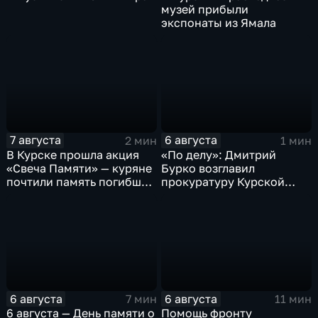
музей прибыли
экспонаты из Ямала
7 августа
6 августа
2 мин
1 мин
В Курске прошла акция
«По делу»: Дмитрий
«Свеча Памяти» — куряне
Бурко возглавил
почтили память погибших
прокуратуру Курской
в результате вторжения
области
ВСУ
6 августа
6 августа
7 мин
11 мин
6 августа — День памяти о
Помощь фронту