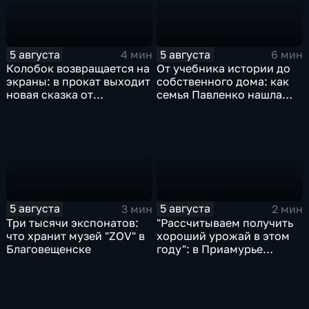
5 августа
5 августа
4 мин
6 мин
Колобок возвращается на
От учебника истории до
экраны: в прокат выходит
собственного дома: как
новая сказка от
семья Павленко нашла
создателей "Последнего
счастье в Константиновке
богатыря"
5 августа
5 августа
3 мин
2 мин
Три тысячи экспонатов:
"Рассчитываем получить
что хранит музей "ZOV" в
хороший урожай в этом
Благовещенске
году": в Приамурье
убирают ранние зерновые