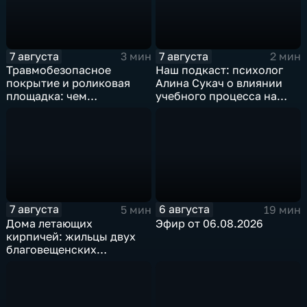
7 августа
7 августа
3 мин
2 мин
Травмобезопасное
Наш подкаст: психолог
покрытие и роликовая
Алина Сукач о влиянии
площадка: чем
учебного процесса на
привлекает горожан
отношения взрослых и
спортзона на набережной
детей
Благовещенска
7 августа
6 августа
5 мин
19 мин
Дома летающих
Эфир от 06.08.2026
кирпичей: жильцы двух
благовещенских
многоэтажек боятся за
свою жизнь