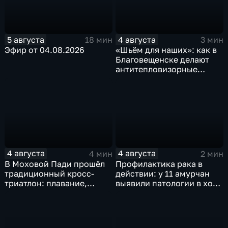
5 августа
4 августа
18 мин
3 мин
Эфир от 04.08.2026
«Шьём для наших»: как в
Благовещенске делают
антитепловизорные
пончо
4 августа
4 августа
4 мин
2 мин
В Моховой Пади прошёл
Профилактика рака в
традиционный кросс-
действии: у 11 амурчан
триатлон: плавание,
выявили патологии в ходе
велосипед и бег по
Дня открытых дверей
пересечённой местности