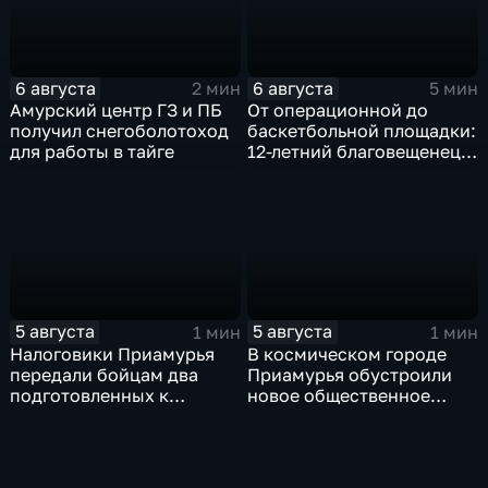
6 августа
6 августа
2 мин
5 мин
Амурский центр ГЗ и ПБ
От операционной до
получил снегоболотоход
баскетбольной площадки:
для работы в тайге
12-летний благовещенец
после взрыва салюта
учится жить с протезом
5 августа
5 августа
1 мин
1 мин
Налоговики Приамурья
В космическом городе
передали бойцам два
Приамурья обустроили
подготовленных к
новое общественное
отправке внедорожника
пространство