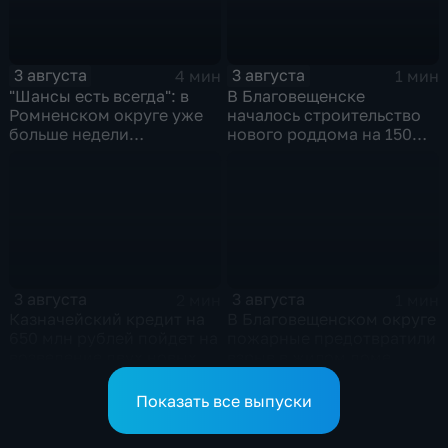
3 августа
3 августа
4 мин
1 мин
"Шансы есть всегда": в
В Благовещенске
Ромненском округе уже
началось строительство
больше недели
нового роддома на 150
продолжаются поиски
мест
пропавшего грибника
3 августа
3 августа
2 мин
1 мин
Казначейский кредит на
В Благовещенском округе
650 млн рублей пойдет на
пожарные предотвратили
возведение двух новых
взрыв в жилом доме
котельных в Свободном
Показать все выпуски