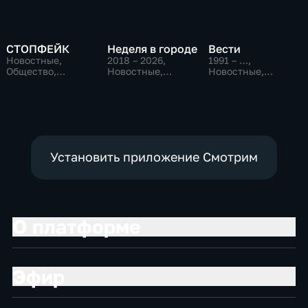
СТОПФЕЙК
Неделя в городе
Вести
Новостные,
2018 – 2026
,
1991 – …
,
Общество,
Новостные,
Новостные,
общественно-
Общество,
Общественно-
политические
общественно-
политические,
политические
социально-
экономические
Установить приложение Смотрим
О платформе
Эфир