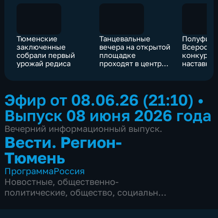
Тюменские
Танцевальные
Полуфин
заключенные
вечера на открытой
Всеросси
собрали первый
площадке
конкурса
урожай редиса
проходят в центре
наставни
Тюмени
стартовал
Эфир от 08.06.26 (21:10)
•
Выпуск 08 июня 2026 года
Вечерний информационный выпуск.
Вести. Регион-
Тюмень
Программа
Россия
Новостные
,
общественно-
политические
,
общество
,
социально-
экономические
,
5 сезонов, 1863 выпуска