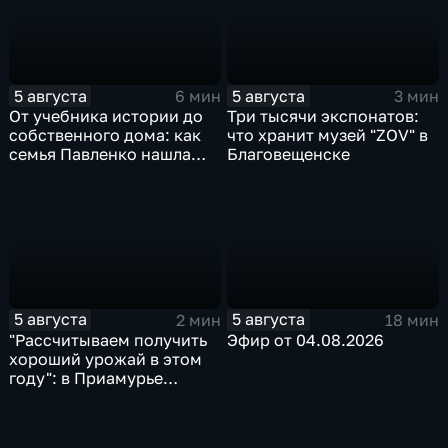
5 августа
5 августа
6 мин
3 мин
От учебника истории до
Три тысячи экспонатов:
собственного дома: как
что хранит музей "ZOV" в
семья Павленко нашла
Благовещенске
счастье в Константиновке
5 августа
5 августа
2 мин
18 мин
"Рассчитываем получить
Эфир от 04.08.2026
хороший урожай в этом
году": в Приамурье
убирают ранние зерновые