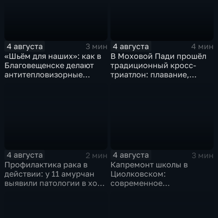
4 августа
4 августа
3 мин
4 мин
«Шьём для наших»: как в
В Моховой Пади прошёл
Благовещенске делают
традиционный кросс-
антитепловизорные
триатлон: плавание,
пончо
велосипед и бег по
пересечённой местности
4 августа
4 августа
2 мин
3 мин
Профилактика рака в
Капремонт школы в
действии: у 11 амурчан
Циолковском:
выявили патологии в ходе
современное
Дня открытых дверей
оборудование и новый
фасад