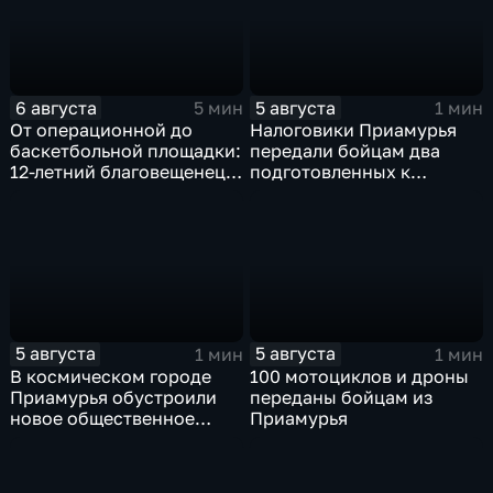
6 августа
5 августа
5 мин
1 мин
От операционной до
Налоговики Приамурья
баскетбольной площадки:
передали бойцам два
12-летний благовещенец
подготовленных к
после взрыва салюта
отправке внедорожника
учится жить с протезом
5 августа
5 августа
1 мин
1 мин
В космическом городе
100 мотоциклов и дроны
Приамурья обустроили
переданы бойцам из
новое общественное
Приамурья
пространство