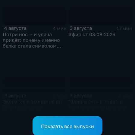
4 августа
3 августа
4 мин
17 мин
Потри нос — и удача
Эфир от 03.08.2026
придёт: почему именно
белка стала символом
Белогорска
3 августа
3 августа
6 мин
4 мин
Экология и экономия до
"Шансы есть всегда": в
50%: Свободный
Ромненском округе уже
переходит на
больше недели
газомоторное топливо
продолжаются поиски
пропавшего грибника
Показать все выпуски