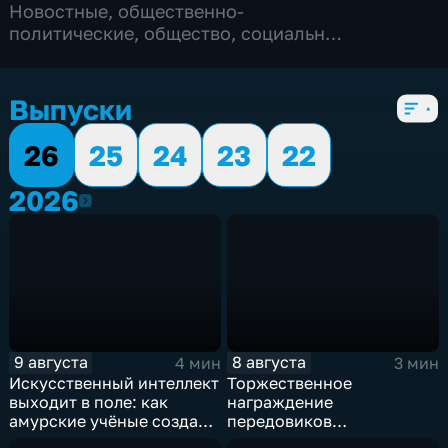
Новостные
,
общественно-
политические
,
общество
,
социально-
экономические
,
5 сезонов, 2011 выпусков
Выпуски
26
25
24
23
22
2026
2026
9 августа
8 августа
4 мин
3 мин
Искусственный интеллект
Торжественное
выходит в поле: как
награждение
амурские учёные создают
передовиков
цифрового помощника
строительной отрасли