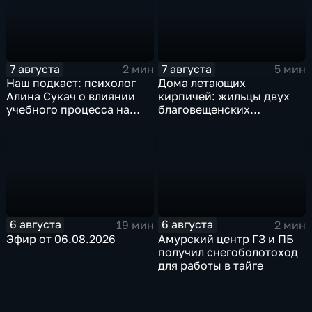
7 августа
7 августа
2 мин
5 мин
Наш подкаст: психолог
Дома летающих
Алина Сукач о влиянии
кирпичей: жильцы двух
учебного процесса на
благовещенских
отношения взрослых и
многоэтажек боятся за
детей
свою жизнь
6 августа
6 августа
19 мин
2 мин
Эфир от 06.08.2026
Амурский центр ГЗ и ПБ
получил снегоболотоход
для работы в тайге