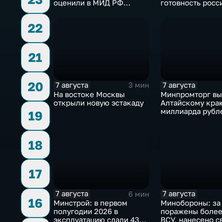
оценили в МИД РФ
готовность росс
скандальную речь
голосовать на в
Навроцкого
Госдуму
22
21
20
7 августа
7 августа
3 мин
На востоке Москвы
Минпромторг в
открыли новую эстакаду
Алтайскому кра
миллиарда рубл
19
промразвитие
18
17
7 августа
7 августа
6 мин
16
Минстрой: в первом
Минобороны: за
полугодии 2026 в
поражены более
эксплуатацию сдали 43
ВСУ, нанесено с