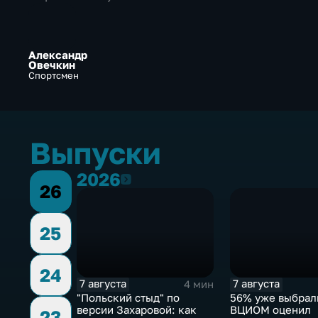
Александр
Овечкин
Спортсмен
Выпуски
2026
2026
26
25
24
7 августа
7 августа
4 мин
"Польский стыд" по
56% уже выбрал
версии Захаровой: как
ВЦИОМ оценил
23