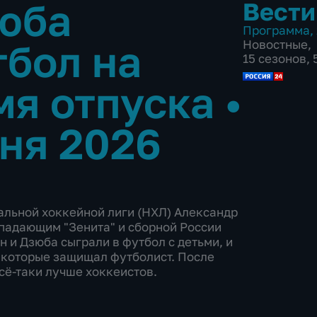
юба
Вести
Программа
,
тбол на
Новостные
,
15 сезонов,
мя отпуска
•
ня 2026
альной хоккейной лиги (НХЛ) Александр
падающим "Зенита" и сборной России
н и Дзюба сыграли в футбол с детьми, и
 которые защищал футболист. После
всё-таки лучше хоккеистов.