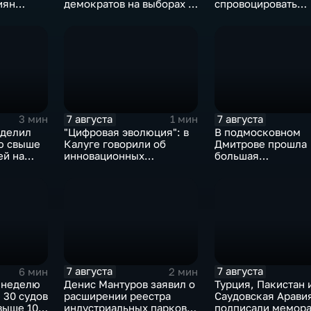
иян
демократов на выборах в
спровоцировать
ыборах в
Сенат.
спецслужбы Изра
7 августа
7 августа
3 мин
1 мин
ыделил
"Цифровая эволюция": в
В подмосковном
ю свыше
Калуге говорили об
Дмитрове прошла
ей на
инновационных
большая
IT‑проектах
агропромышленна
выставка
7 августа
7 августа
6 мин
2 мин
 неделю
Денис Мантуров заявил о
Турция, Пакистан 
 30 судов
расширении реестра
Саудовская Арави
выше 10
индустриальных парков в
подписали мемора