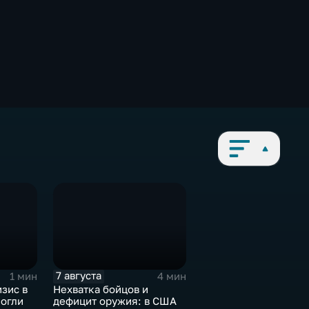
7 августа
1 мин
4 мин
зис в
Нехватка бойцов и
могли
дефицит оружия: в США