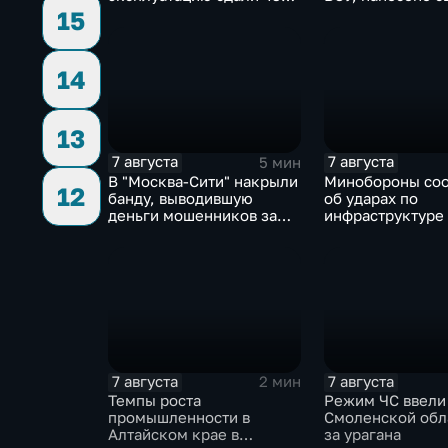
миллиона "квадратов"
ударов по ключ
15
объектам
14
13
7 августа
7 августа
5 мин
В "Москва‑Сити" накрыли
Минобороны со
12
банду, выводившую
об ударах по
деньги мошенников за
инфраструктуре
рубеж
военной техник
7 августа
7 августа
2 мин
Темпы роста
Режим ЧС ввели
промышленности в
Смоленской обл
Алтайском крае в
за урагана