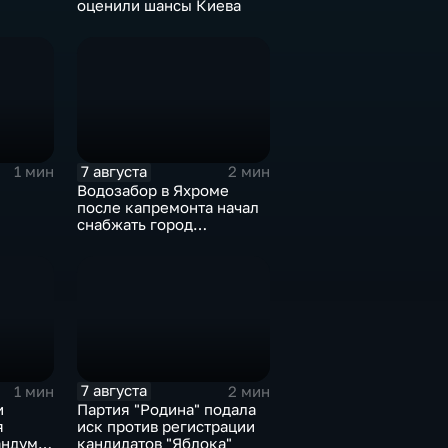
оценили шансы Киева
иля
7 августа
1 мин
2 мин
Водозабор в Яхроме
после капремонта начал
снабжать город
я
качественной водой
7 августа
1 мин
2 мин
и
Партия "Родина" подала
я
иск против регистрации
ндум о
кандидатов "Яблока"