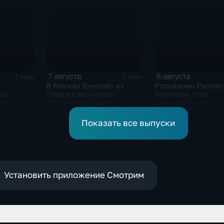
помогали пострадавшим
России
от вторжения ВСУ
жителям приграничья
7 августа
6 августа
1 мин
2 мин
В Москву Внуково из
Россиянин Руслан
ска
Парижа вернулась
Терновой стал
кой
сборная России по
чемпионом Европы
синхронному плаванию
прыжках в воду с 1
метровой вышки
Показать все выпуски
Установить приложение Смотрим