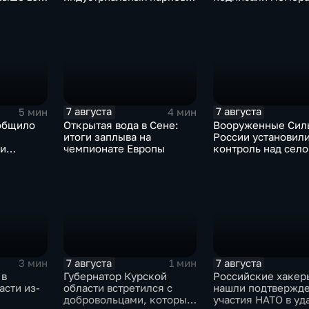
евым
Ярославской области
коллективной обо
7 августа
7 августа
5 мин
4 мин
общило
Открытая вода в Сене:
Вооруженные Сил
итоги заплыва на
России установил
 и
чемпионате Европы
контроль над сел
е ВСУ
Анискино в Харьк
области
7 августа
7 августа
3 мин
1 мин
 в
Губернатор Курской
Российские хакер
асти из-
области встретился с
нашли подтвержд
добровольцами, которые
участия НАТО в уд