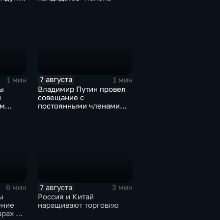
роне
7 августа
1 мин
1 мин
ы
Владимир Путин провел
и
совещание с
ом
постоянными членами
овской
Совета безопасности
России
7 августа
6 мин
3 мин
ы
Россия и Китай
ение
наращивают торговлю
арах по