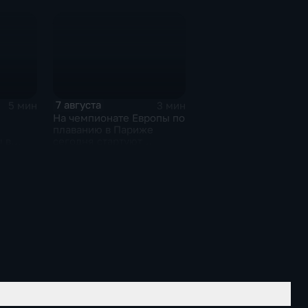
7 августа
5 мин
3 мин
На чемпионате Европы по
плаванию в Париже
 в
сегодня стартуют
0-ти
соревнования по хай-
дайвингу