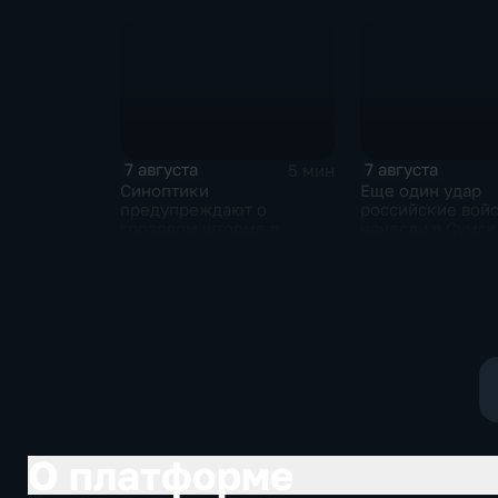
нынешнем году уже выше
среднего
7 августа
7 августа
5 мин
Синоптики
Еще один удар
предупреждают о
российские вой
грозовом шторме в
нанесли в Сумс
Центральной России
области
О платформе