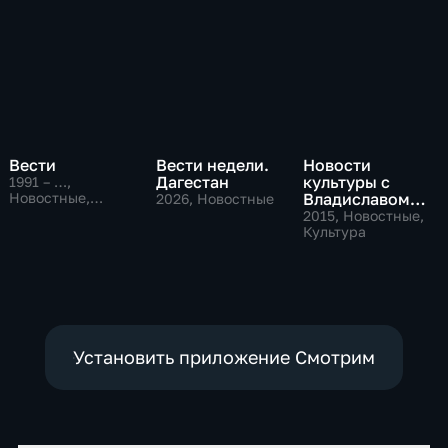
Вести
Вести недели.
Новости
Дагестан
культуры с
1991 – …
,
Новостные,
Владиславом
2026
, Новостные
Общественно-
Флярковским
2015
, Новостные,
политические,
Культура
социально-
экономические
Установить приложение Смотрим