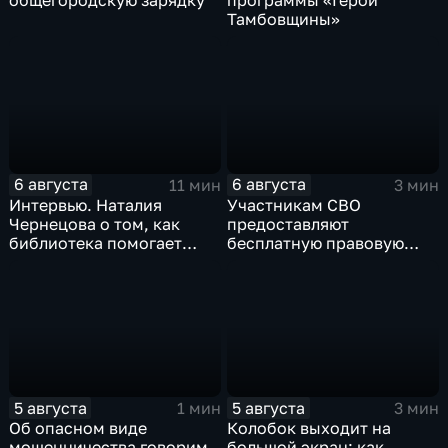
общегородскую зарядку
программы «Герои
Тамбовщины»
6 августа
6 августа
11 мин
3 мин
Интервью. Наталия
Участникам СВО
Чернецова о том, как
предоставляют
библиотека помогает
бесплатную правовую
тамбовским
поддержку
изобретателям дойти от
идеи до патента
5 августа
5 августа
1 мин
3 мин
Об опасном виде
Колобок выходит на
мошенничества говорим
большой экран: как