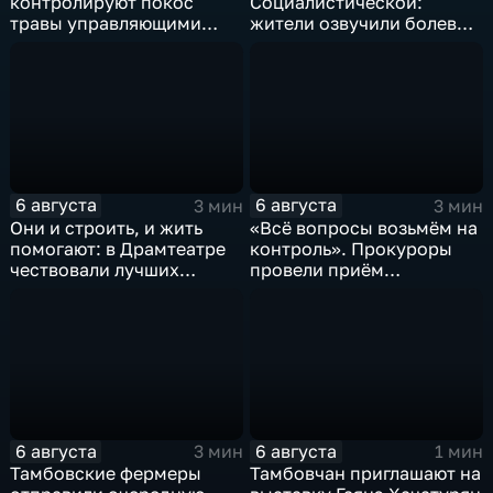
контролируют покос
Социалистической:
травы управляющими
жители озвучили болевые
компаниями
точки, Максим Косенков
дал ответы
6 августа
6 августа
3 мин
3 мин
Они и строить, и жить
«Всё вопросы возьмём на
помогают: в Драмтеатре
контроль». Прокуроры
чествовали лучших
провели приём
строителей
участников СВО
6 августа
6 августа
3 мин
1 мин
Тамбовские фермеры
Тамбовчан приглашают на