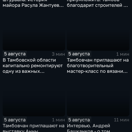
майора Расула Жантуева,
благодарит строителей за
ценой жизни спасшего
вклад в развитие города
жителей Бурети
5 августа
5 августа
3 мин
1 мин
В Тамбовской области
Тамбовчан приглашают на
капитально ремонтируют
благотворительный
одну из важных
мастер-класс по вязанию
транспортных артерий
для «Крошек с ладошку»
5 августа
5 августа
1 мин
11 мин
Тамбовчан приглашают на
Интервью. Андрей
выставку Анны
Башканков - о том,