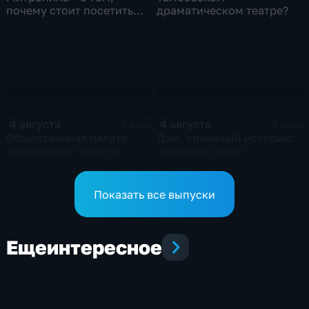
почему стоит посетить
драматическом театре?
выставку «Неизвестный
Агапкин»
4 августа
4 августа
2 мин
4 мин
Общественная палата
Дом, хранящий историю:
Тамбовской области
наследие семьи
проверяет качество
Чичериных
оказания медпомощи
участникам СВО
Показать все выпуски
Еще
интересное