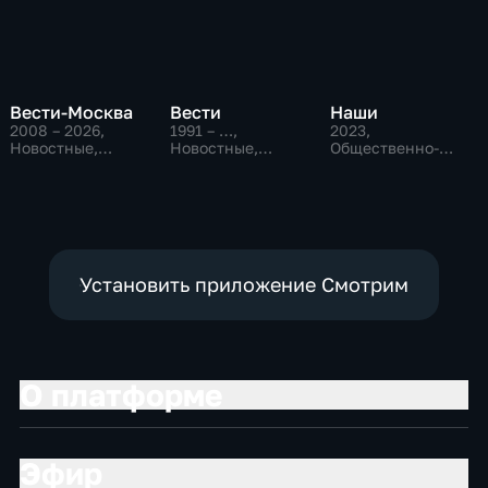
Вести-Москва
Вести
Наши
2008 – 2026
,
1991 – …
,
2023
,
Новостные,
Новостные,
Общественно-
Общественно-
Общественно-
политические
политические,
политические,
социально-
социально-
экономические
экономические
Установить приложение Смотрим
О платформе
Эфир