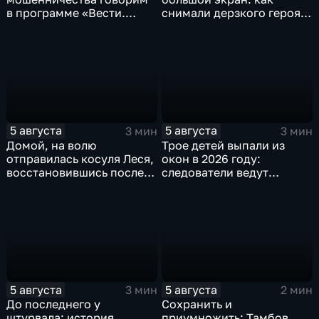
в программе «Вести.
снимали дерзкого героя
Интервью».
из «Последнего
богатыря»
5 августа
5 августа
3 мин
3 мин
Домой, на волю
Трое детей выпали из
отправилась косуля Леся,
окон в 2026 году:
восстановившись после
следователи ведут
ДТП
проверку
5 августа
5 августа
3 мин
2 мин
До последнего у
Сохранить и
штурвала: история
приумножить: Тамбов