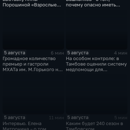
Порошиной «Взрослые
почему опасно иметь
Дети»
дело с
"раздолжнителями"
5 августа
5 августа
6 мин
4 мин
Громадное количество
На особом контроле: в
премьер и гастроли
Тамбове оценили систему
МХАТа им. М.Горького на
медпомощи для
сцене тамбовской драмы
участников СВО
5 августа
5 августа
11 мин
5 мин
Интервью. Елена
Каким будет 240 сезон в
Митронина – о том,
Тамбовском