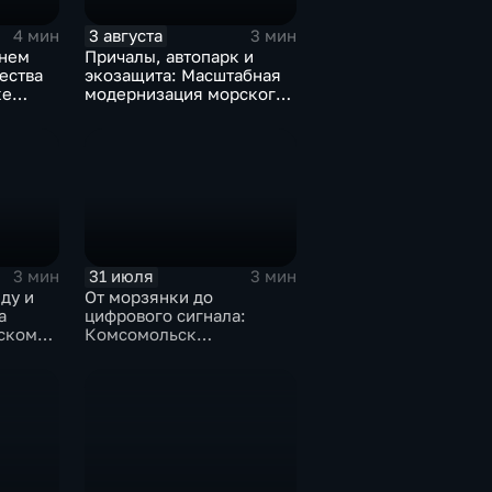
3 августа
4 мин
3 мин
ьнем
Причалы, автопарк и
ества
экозащита: Масштабная
ке
модернизация морского
ьные
терминала идет в
Советской Гавани
31 июля
3 мин
3 мин
ду и
От морзянки до
а
цифрового сигнала:
вском
Комсомольск
присоединился к
аза"
юбилейной
радиоэкспедиции РТРС