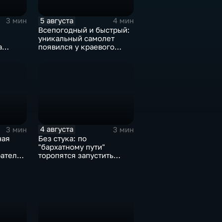
5 августа
3 мин
4 мин
Всепогодный и быстрый:
уникальный самолет
а
появился у краевого
ова
центра медицины
и
катастроф
4 августа
3 мин
3 мин
ная
Без стука: по
"бархатному пути"
атель"
торопятся запустить
трамваи с 1 сентября от
я
Волочаевской до
Гамарника