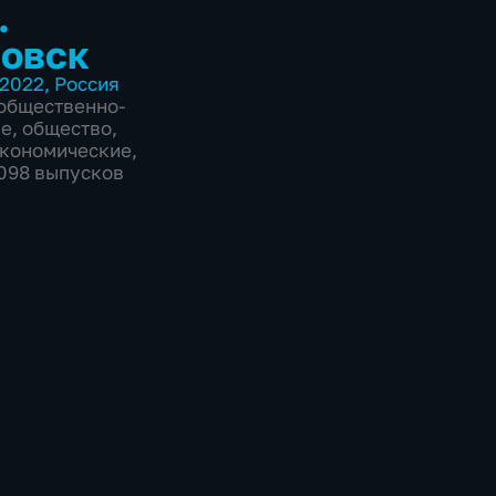
.
овск
2022
,
Россия
общественно-
ие
,
общество
,
экономические
,
6098 выпусков