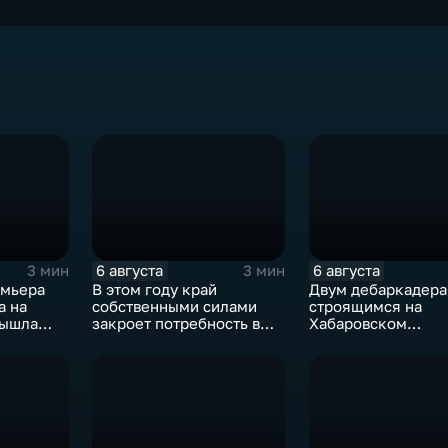
6 августа
6 августа
3 мин
3 мин
емьера
В этом году край
Двум дебаркадера
а на
собственными силами
строящимся на
вышла
закроет потребность в
Хабаровском
дний
картофеле – сразу на 82
судостроительном
бок»
процента
присвоили имена 
земляков