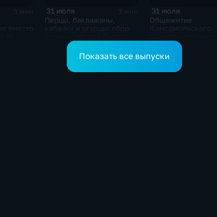
31 июля
31 июля
3 мин
3 мин
Перцы, баклажаны,
Общежитие
ае вместо
кабачки и огурцы: сбор
Комсомольского
я 15
урожая овощей бьет
авиастроительног
отающих
рекорды в Хабаровском
колледжа обновля
крае
рамках нацпроект
Показать все выпуски
"Молодежь и дети