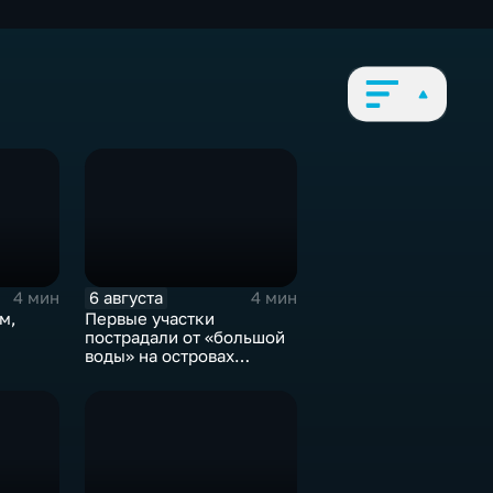
6 августа
4 мин
4 мин
м,
Первые участки
пострадали от «большой
воды» на островах
,
Большой Уссурийский,
героев-
Дачный и Кабельный