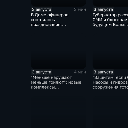
3 августа
3 августа
3 мин
В Доме офицеров
Губернатор расс
состоялось
СМИ и блогерам
празднование,
будущем Больш
приуроченное к 108-ой
Уссурийского ос
годовщине со дня
аэропорта Хурба
образования ВВО
3 августа
3 августа
4 мин
"Меньше нарушают,
"Защитим, если 
меньше гоняют": новые
Насосы и гидро
комплексы
сооружения гот
видеофиксации помогают
власти на случа
обнаружить нарушителей
ПДД