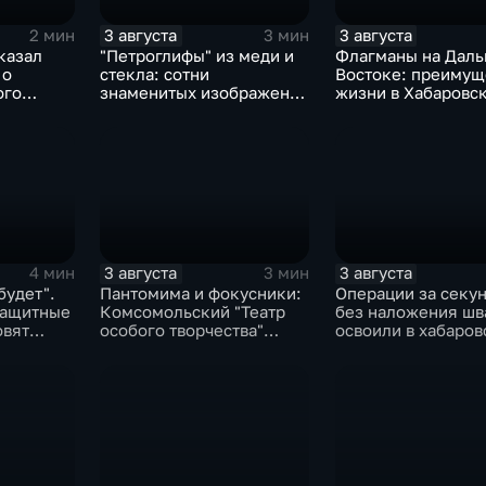
3 августа
3 августа
2 мин
3 мин
казал
"Петроглифы" из меди и
Флагманы на Дал
 о
стекла: сотни
Востоке: преимущ
ого
знаменитых изображений
жизни в Хабаровс
трова и
в эмали готовятся к
оценили федерал
выставке в Хабаровске
СМИ и блогеры
3 августа
3 августа
4 мин
3 мин
будет".
Пантомима и фокусники:
Операции за секун
защитные
Комсомольский "Театр
без наложения шв
овят
особого творчества"
освоили в хабаро
й паводка
получил гран-при за "Сон
филиале МНТК
кота Лео"
"Микрохирургии гл