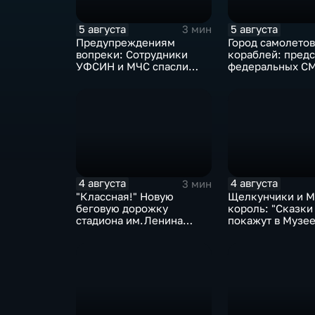
5 августа
5 августа
3 мин
Предупреждениям
Город самолетов
вопреки: Сотрудники
кораблей: предс
УФСИН и МЧС спасли
федеральных С
нескольких утопающих
блогеры посети
на острове Заячий
Комсомольск
4 августа
4 августа
3 мин
"Классная!" Новую
Щелкунчики и 
беговую дорожку
король: "Сказки
стадиона им.Ленина
покажут в Музе
оценили любители бега и
изобразительны
северной ходьбы
искусств Комсо