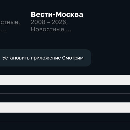
Вести-Москва
остные,
2008 – 2026
,
-
Новостные,
,
Общественно-
политические,
е
социально-
экономические
Установить приложение Смотрим