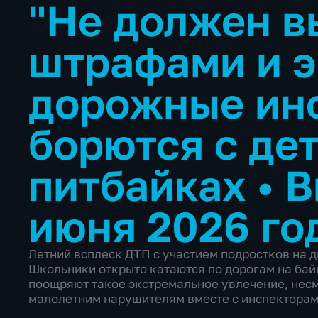
"Не должен в
штрафами и 
дорожные ин
борются с де
питбайках
•
В
июня 2026 го
Летний всплеск ДТП с участием подростков на 
Школьники открыто катаются по дорогам на бай
поощряют такое экстремальное увлечение, несм
малолетним нарушителям вместе с инспектора