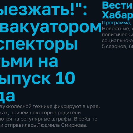
ыезжать!":
Вести
Хабар
эвакуатором
Программа
,
Новостные
,
политическ
спекторы
социально-
5 сезонов, 
тьми на
ыпуск 10
да
двухколесной технике фиксируют в крае.
ках, причем некоторые родители
отря на регулярные штрафы. В рейд по
ми отправилась Людмила Смирнова.