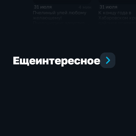
31 июля
31 июля
4 мин
Пчелиный улей любому
К концу года в
желающему!
Хабаровском кр
Пчелошеринг запустили в
районов появятс
Хабаровске
полноценно раб
округов
Еще
интересное