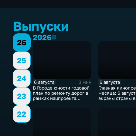
Выпуски
2026
2026
26
25
24
6 августа
6 августа
3 мин
В Городе юности годовой
Главная кинопр
план по ремонту дорог в
месяца: 6 август
23
рамках нацпроекта
экраны страны 
выполнен на 80
комедия «После
процентов
богатырь. Коло
22