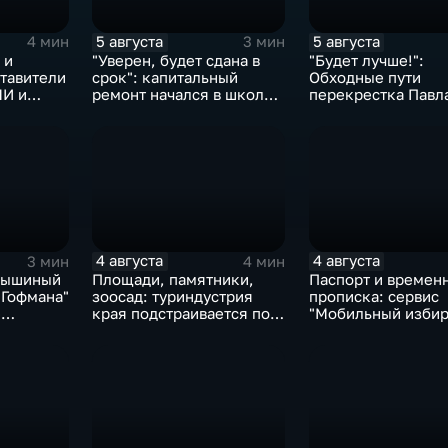
5 августа
5 августа
4 мин
3 мин
 и
"Уверен, будет сдана в
"Будет лучше!":
тавители
срок": капитальный
Обходные пути
МИ и
ремонт начался в школе
перекрестка Павл
ли
№10
Морозова - Сувор
ищут автомобили 
автобусы
4 августа
4 августа
3 мин
4 мин
Мышиный
Площади, памятники,
Паспорт и времен
 Гофмана"
зоосад: туриндустрия
прописка: сервис
е
края подстраивается под
"Мобильный избир
х
запросы гостей из
запустили в МФЦ
мольска
Гонконга
Хабаровского кра