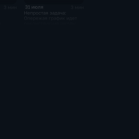
31 июля
3 мин
3 мин
Непростая задача:
Опережая график идет
о
реконструкция школы
ют в
микрорайона "Парус" в
а
Комсомольске
"