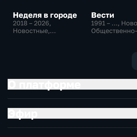
Неделя в городе
Вести
2018 – 2026
,
1991 – …
, Нов
Новостные,
Общественно
Общество,
политические
общественно-
социально-
политические
экономически
О платформе
Эфир