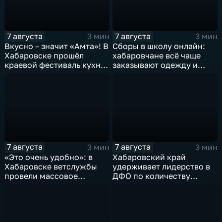
7 августа
7 августа
3 мин
3 мин
Вкусно – значит «Амта»! В
Сборы в школу онлайн:
Хабаровске прошёл
хабаровчане всё чаще
краевой фестиваль кухни
заказывают одежду и
коренных народов
канцелярию для детей на
Севера
маркетплейсах
7 августа
7 августа
3 мин
3 мин
«Это очень удобно»: в
Хабаровский край
Хабаровске ветслужбы
удерживает лидерство в
провели массовое
ДФО по количеству
чипирование домашних
строящихся школ и
питомцев
детсадов