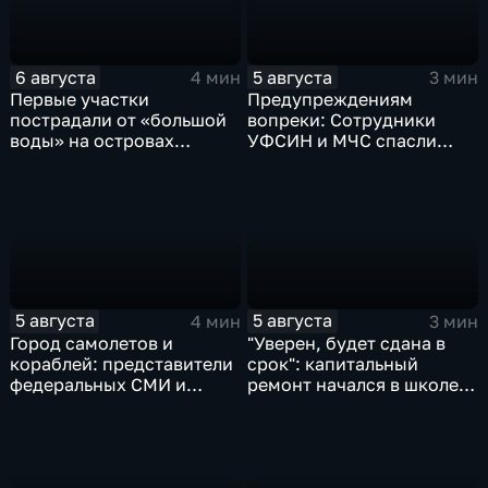
6 августа
5 августа
4 мин
3 мин
Первые участки
Предупреждениям
пострадали от «большой
вопреки: Сотрудники
воды» на островах
УФСИН и МЧС спасли
Большой Уссурийский,
нескольких утопающих на
Дачный и Кабельный
острове Заячий
5 августа
5 августа
4 мин
3 мин
Город самолетов и
"Уверен, будет сдана в
кораблей: представители
срок": капитальный
федеральных СМИ и
ремонт начался в школе
блогеры посетили
№10
Комсомольск