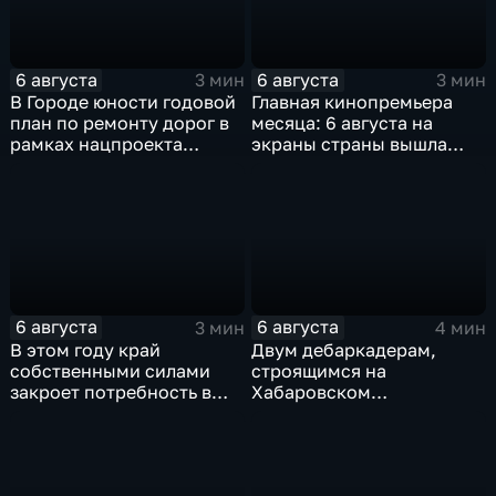
6 августа
6 августа
3 мин
3 мин
В Городе юности годовой
Главная кинопремьера
план по ремонту дорог в
месяца: 6 августа на
рамках нацпроекта
экраны страны вышла
выполнен на 80
комедия «Последний
процентов
богатырь. Колобок»
6 августа
6 августа
3 мин
4 мин
В этом году край
Двум дебаркадерам,
собственными силами
строящимся на
закроет потребность в
Хабаровском
картофеле – сразу на 82
судостроительном,
процента
присвоили имена героев-
земляков