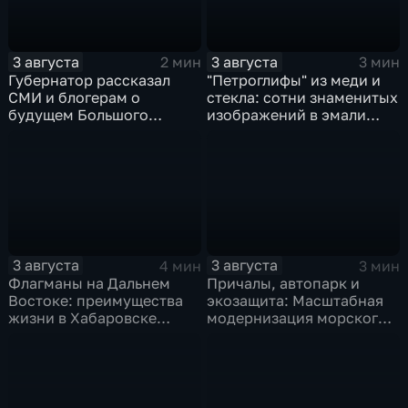
3 августа
3 августа
2 мин
3 мин
Губернатор рассказал
"Петроглифы" из меди и
СМИ и блогерам о
стекла: сотни знаменитых
будущем Большого
изображений в эмали
Уссурийского острова и
готовятся к выставке в
аэропорта Хурба
Хабаровске
3 августа
3 августа
4 мин
3 мин
Флагманы на Дальнем
Причалы, автопарк и
Востоке: преимущества
экозащита: Масштабная
жизни в Хабаровске
модернизация морского
оценили федеральные
терминала идет в
СМИ и блогеры
Советской Гавани