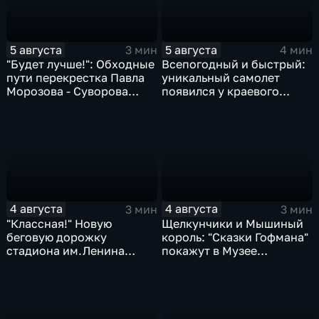
5 августа
5 августа
3 мин
4 мин
"Будет лучше!": Обходные
Всепогодный и быстрый:
пути перекрестка Павла
уникальный самолет
Морозова - Суворова
появился у краевого
ищут автомобили и
центра медицины
автобусы
катастроф
4 августа
4 августа
3 мин
3 мин
"Классная!" Новую
Щелкунчики и Мышиный
беговую дорожку
король: "Сказки Гофмана"
стадиона им.Ленина
покажут в Музее
оценили любители бега и
изобразительных
северной ходьбы
искусств Комсомольска