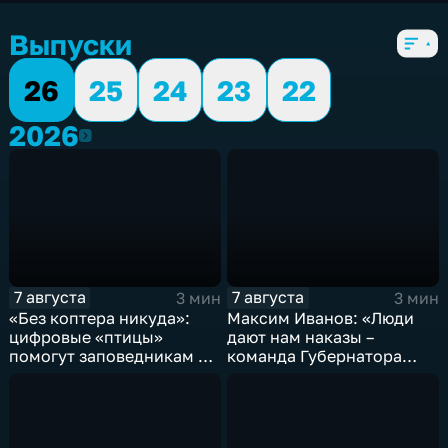
5 сезонов, 6104 выпуска
Выпуски
26
25
24
23
22
2026
2026
7 августа
7 августа
3 мин
3 мин
«Без коптера никуда»:
Максим Иванов: «Люди
цифровые «птицы»
дают нам наказы –
помогут заповедникам в
команда Губернатора
борьбе с пожарами и
развивает наши
браконьерами
пространства»