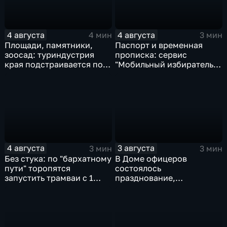
4 августа
4 августа
4 мин
3 мин
Площади, памятники,
Паспорт и временная
зоосад: туриндустрия
прописка: сервис
края подстраивается под
"Мобильный избиратель"
запросы гостей из
запустили в МФЦ
Гонконга
Хабаровского края
4 августа
3 августа
3 мин
3 мин
Без стука: по "бархатному
В Доме офицеров
пути" торопятся
состоялось
запустить трамваи с 1
празднование,
сентября от
приуроченное к 108-ой
Волочаевской до
годовщине со дня
Гамарника
образования ВВО