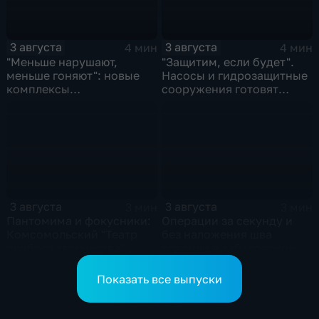
3 августа
3 августа
4 мин
4 мин
"Меньше нарушают,
"Защитим, если будет".
меньше гоняют": новые
Насосы и гидрозащитные
комплексы
сооружения готовят
видеофиксации помогают
власти на случай паводка
обнаружить нарушителей
ПДД
3 августа
3 августа
3 мин
3 мин
Пантомима и фокусники:
Операции за секунду и
Комсомольский "Театр
без наложения шва
особого творчества"
освоили в хабаровском
получил гран-при за "Сон
филиале МНТК
кота Лео"
"Микрохирургии глаза"
Показать все выпуски