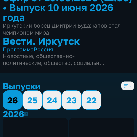
•
Выпуск 10 июня 2026
года
Иркутский борец Дмитрий Будажапов стал
чемпионом мира
Вести. Иркутск
Программа
Россия
Новостные
,
общественно-
политические
,
общество
,
социально-
экономические
,
5 сезонов, 5528 выпусков
Выпуски
26
25
24
23
22
2026
2026