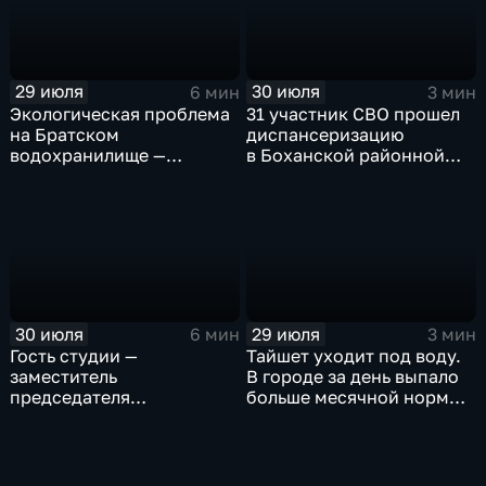
29 июля
30 июля
6 мин
3 мин
Экологическая проблема
31 участник СВО прошел
на Братском
диспансеризацию
водохранилище —
в Боханской районной
нашествие бакланов
больнице
привело к падению улова
рыбы
30 июля
29 июля
6 мин
3 мин
Гость студии —
Тайшет уходит под воду.
заместитель
В городе за день выпало
председателя
больше месячной нормы
правительства Иркутской
осадков
области Наталья
Дикусарова