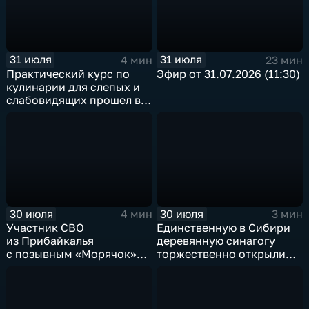
31 июля
31 июля
4 мин
23 мин
Практический курс по
Эфир от 31.07.2026 (11:30)
кулинарии для слепых и
слабовидящих прошел в
Иркутске
30 июля
30 июля
4 мин
3 мин
Участник СВО
Единственную в Сибири
из Прибайкалья
деревянную синагогу
с позывным «Морячок»
торжественно открыли
и губернатор Игорь
в архитектурно-
Кобзев встретились
этнографическом музее
в Иркутске
«Тальцы»