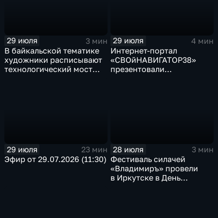
29 июля
29 июля
3 мин
4 мин
В байкальской тематике
Интернет-портал
художники расписывают
«СВОйНАВИГАТОР38»
технологический мост
презентовали
через реку Ушаковку
в правительстве
в Иркутске
Иркутской области
29 июля
28 июля
23 мин
3 мин
Эфир от 29.07.2026 (11:30)
Фестиваль силачей
«Владимиръ» провели
в Иркутске в День
Крещения Руси