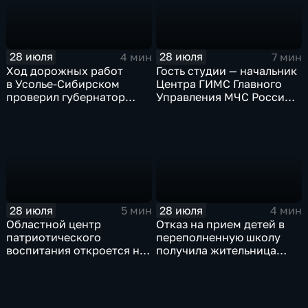
28 июля
28 июля
4 мин
7 мин
Ход дорожных работ
Гость студии — начальник
в Усолье-Сибирском
Центра ГИМС Главного
проверил губернатор
Управления МЧС России
Иркутской области
по Иркутской области
Андрей Карепов
28 июля
28 июля
5 мин
4 мин
Областной центр
Отказ на прием детей в
патриотического
переполненную школу
воспитания откроется на
получила жительница
базе иркутского Дома
Грановщины Ольга Джура
офицеров