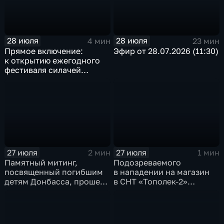
28 июля
28 июля
4 мин
23 мин
Прямое включение:
Эфир от 28.07.2026 (11:30)
к открытию ежегодного
фестиваля силачей
«Владимиръ» в эти
минуты готовятся
на территории
Каштаковской рощи
в предместье Рабочее
27 июля
27 июля
2 мин
1 мин
Памятный митинг,
Подозреваемого
посвященный погибшим
в нападении на магазин
детям Донбасса, прошел
в СНТ «Тополек-2»
сегодня в Иркутске
задержали в Иркутске