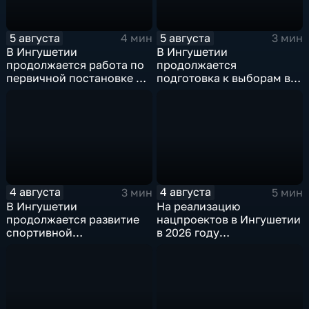
5 августа
5 августа
4 мин
3 мин
В Ингушетии
В Ингушетии
продолжается работа по
продолжается
первичной постановке на
подготовка к выборам в
воинский учёт
Госдуму и Народное
Собрание
4 августа
4 августа
3 мин
5 мин
В Ингушетии
На реализацию
продолжается развитие
нацпроектов в Ингушетии
спортивной
в 2026 году
инфраструктуры
предусмотрено
финансирование в
объёме около 6
миллиардов рублей