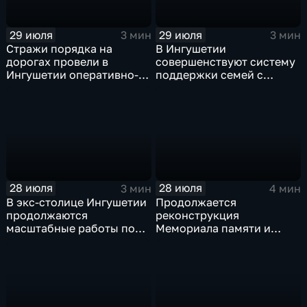
29 июля
29 июля
3 мин
3 мин
Стражи порядка на
В Ингушетии
дорогах провели в
совершенствуют систему
Ингушетии оперативно-
поддержки семей с
профилактическое
особенными детьми и
мероприятие "ЗАСЛОН"
участников СВО
28 июля
28 июля
3 мин
4 мин
В экс-столице Ингушетии
Продолжается
продолжаются
реконструкция
масштабные работы по
Мемориала памяти и
озеленению
славы Ингушетии