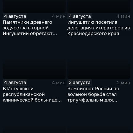
4 августа
4 августа
4 мин
4 мин
Памятники древнего
Ингушетию посетила
зодчества в горной
делегация литераторов из
Ингушетии обретают
Краснодарского края
вторую жизнь
4 августа
3 августа
4 мин
2 мин
В Ингушской
Чемпионат России по
республиканской
вольной борьбе стал
клинической больнице
триумфальным для
открылось отделение
ингушских спортсменов
медицинской
реабилитации для
участников СВО