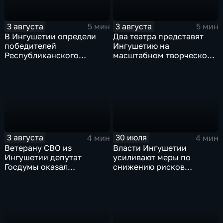
3 августа
3 августа
5 мин
5 мин
В Ингушетии определи
Два театра представят
победителей
Ингушетию на
Республиканского
масштабном творческом
конкурса «Лучшее личное
смотре "Зарядье"
подсобное хозяйство» и
Фестиваля цветов
3 августа
30 июля
4 мин
4 мин
Ветерану СВО из
Власти Ингушетии
Ингушетии депутат
усиливают меры по
Госдумы оказал
снижению рисков
материальную помощь
возникновения
чрезвычайных ситуаций
техногенного и
природного характера