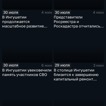
30 июля
30 июля
4 мин
4 мин
В Ингушетии
Представители
продолжается
Росреестра и
масштабное развитие
Роскадастра отчитались
спортивной
перед кабинетом
инфраструктуры
министров Ингушетии
30 июля
29 июля
6 мин
3 мин
В Ингушетии увековечили
В столице Ингушетии
память участников СВО
близится к завершению
капитальный ремонт
детского сада "СКАЗКА"