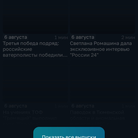
6 августа
6 августа
1 мин
2 мин
Третья победа подряд:
Светлана Ромашина дала
российские
эксклюзивное интервью
ватерполисты победили
"России 24"
Черногорию на
юниорском чемпионате
мира
6 августа
6 августа
1 мин
1 мин
На учениях ТОФ
Паводок в Тюменской
"Гремящий" выполнил
области и аномальная
пуск "Калибра"
жара до +40°C в
Ростовской
Показать все выпуски