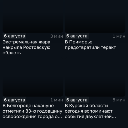
в воду
6 августа
6 августа
3 мин
1 мин
Экстремальная жара
В Приморье
накрыла Ростовскую
предотвратили теракт
область
6 августа
6 августа
1 мин
5 мин
В Белгороде накануне
В Курской области
отметили 83-ю годовщину
сегодня вспоминают
освобождения города от
события двухлетней
немецко-фашистских
давности
захватчиков