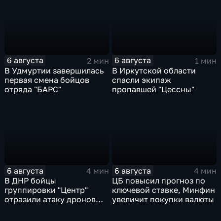
и Российско-киргизской
межрегиональной
конференции
6 августа
6 августа
2 мин
1 мин
В Удмуртии завершилась
В Иркутской области
первая смена бойцов
спасли экипаж
отряда "БАРС"
пропавшей "Цессны"
6 августа
6 августа
4 мин
4 мин
В ДНР бойцы
ЦБ повысил прогноз по
группировки "Центр"
ключевой ставке, Минфин
отразили атаку дронов
увеличит покупки валюты
ВСУ