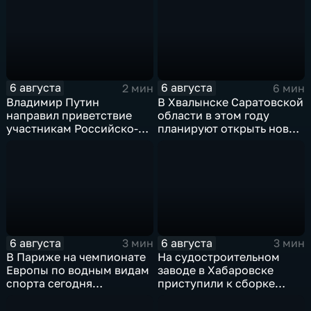
6 августа
6 августа
2 мин
6 мин
Владимир Путин
В Хвалынске Саратовской
направил приветствие
области в этом году
участникам Российско-
планируют открыть новую
киргизского
больницу
экономического форума
и Российско-киргизской
межрегиональной
конференции
6 августа
6 августа
3 мин
3 мин
В Париже на чемпионате
На судостроительном
Европы по водным видам
заводе в Хабаровске
спорта сегодня
приступили к сборке
завершаются
дебаркадеров
выступления по прыжкам