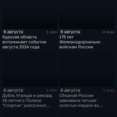
6 августа
6 августа
1 мин
4 мин
Курская область
175 лет
вспоминает события
Железнодорожным
августа 2024 года
войскам России
6 августа
6 августа
1 мин
1 мин
Дубль Угальде и рекорд
Сборная России
16-летнего Полеха:
завоевала четыре
"Спартак" разгромил
золотые медали во
"Оренбург" в Кубке
второй день КМ по
России
зимнему плаванию