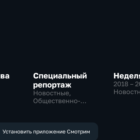
ква
Специальный
Неделя
репортаж
2018 – 
Новостн
Новостные,
-
Общест
Общественно-
,
общест
политические,
политич
социально-
е
экономические
Установить приложение Смотрим