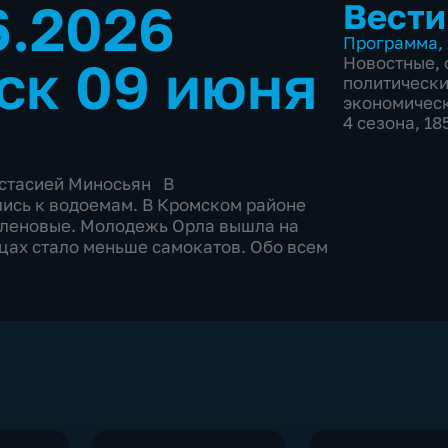
6.2026
Вести
Программа
,
ск 09 июня
Новостные
,
политическ
экономичес
4 сезона, 1
астасией Миносьян В
ись к водоемам. В Кромском районе
иленовые. Молодежь Орла вышла на
ицах стало меньше самокатов. Обо всем
.