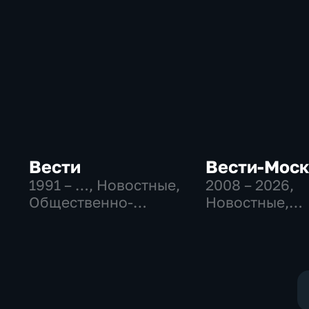
Вести
Вести-Мос
1991 – …
, Новостные,
2008 – 2026
,
Общественно-
Новостные,
политические,
Общественно
социально-
политические
экономические
социально-
экономически