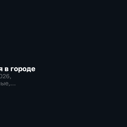
 в городе
2026
,
ые,
во,
венно-
еские