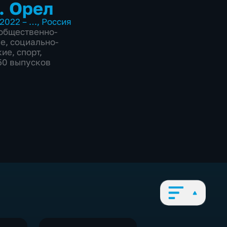
. Орел
2022 – …
,
Россия
общественно-
ие
,
социально-
кие
,
спорт
,
850 выпусков