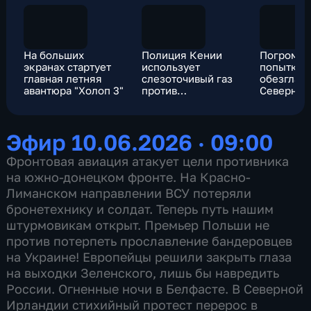
На больших
Полиция Кении
Погромы 
экранах стартует
использует
попытки
главная летняя
слезоточивый газ
обезглав
авантюра "Холоп 3"
против
Северной
протестующих из-
Ирландии
за карантинного
нарастаю
центра Эболы.
Эфир 10.06.2026 · 09:00
Фронтовая авиация атакует цели противника
на южно-донецком фронте. На Красно-
Лиманском направлении ВСУ потеряли
бронетехнику и солдат. Теперь путь нашим
штурмовикам открыт. Премьер Польши не
против потерпеть прославление бандеровцев
на Украине! Европейцы решили закрыть глаза
на выходки Зеленского, лишь бы навредить
России. Огненные ночи в Белфасте. В Северной
Ирландии стихийный протест перерос в