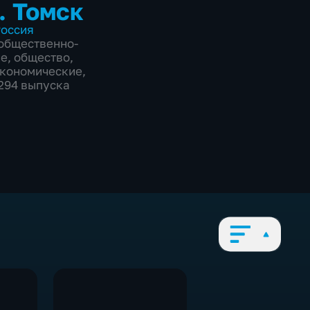
. Томск
оссия
общественно-
ие
,
общество
,
экономические
,
3294 выпуска