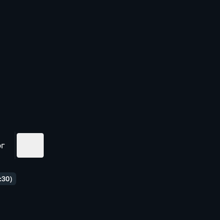
ог
:30)