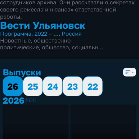
сотрудников архива. Они рассказали о секретах
своего ремесла и нюансах ответственной
работы.
Вести Ульяновск
Программа
,
2022 – …
,
Россия
Новостные
,
общественно-
политические
,
общество
,
социально-
экономические
,
5 сезонов, 2652 выпуска
Выпуски
26
25
24
23
22
2026
2026