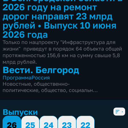
2026 году на ремонт
дорог направят 23 млрд
рублей
•
Выпуск 10 июня
2026 года
Только по нацпроекту "Инфраструктура для
жизни" приведут в порядок 64 объекта общей
протяженностью 156,6 км на сумму свыше 5,8
млрд рублей.
Вести. Белгород
Программа
Россия
Новостные
,
общественно-
политические
,
общество
,
социально-
экономические
,
5 сезонов, 9975 выпусков
Выпуски
26
25
24
23
22