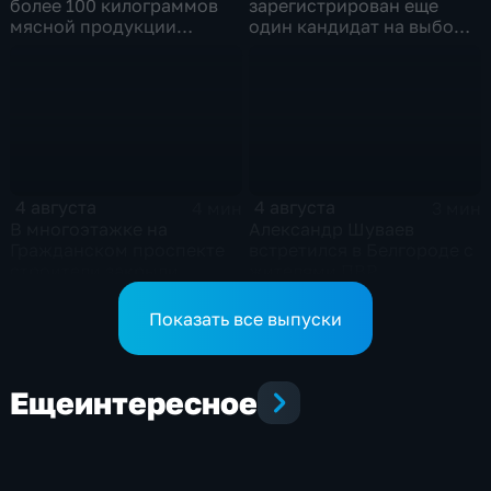
более 100 килограммов
зарегистрирован еще
мясной продукции
один кандидат на выборы
неизвестного
в депутаты Госдумы
происхождения
4 августа
4 августа
4 мин
3 мин
В многоэтажке на
Александр Шуваев
Гражданском проспекте
встретился в Белгороде с
строители закрыли
жителями ПВР
тепловой контур по
временной схеме
Показать все выпуски
Еще
интересное