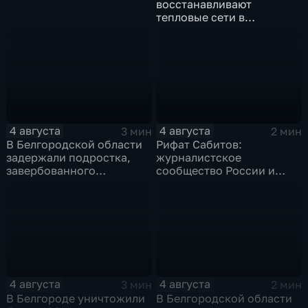
восстанавливают
тепловые сети в
Заводском переулке
4 августа
4 августа
3 мин
2 мин
В Белгородской области
Рифат Сабитов:
задержали подростка,
журналистское
завербованного
сообщество России и
Украиной через чат
Казахстана должно
знакомств "Дайвинчик"
совместно противостоять
фейкам и дезинформации
4 августа
4 августа
3 мин
2 мин
В Белгороде уничтожили
В Белгородской области