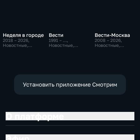
Неделя в городе
Вести
Вести-Москва
2018 – 2026
,
1991 – …
,
2008 – 2026
,
Новостные,
Новостные,
Новостные,
Общество,
Общественно-
Общественно-
общественно-
политические,
политические,
политические
социально-
социально-
экономические
экономические
Установить приложение Смотрим
О платформе
Эфир