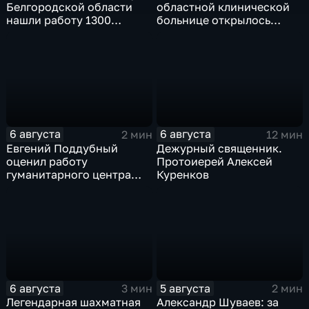
Белгородской области
областной клинической
нашли работу 1300
больнице открылось
подростков
новое модульное
приемное отделение
6 августа
6 августа
2 мин
12 мин
Евгений Поддубный
Дежурный священник.
оценил работу
Протоиерей Алексей
гуманитарного центра
Куренков
в Грайворонском округе
6 августа
5 августа
3 мин
2 мин
Легендарная шахматная
Александр Шуваев: за