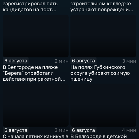
зарегистрировал пять
строительном колледже
кандидатов на пост
устраняют повреждения
губернатора
после атаки ВСУ
6 августа
6 августа
2 мин
3 мин
В Белгороде на пляже
На полях Губкинского
"Берега" отработали
округа убирают озимую
действия при ракетной
пшеницу
опасности
6 августа
6 августа
3 мин
4 мин
С начала летних каникул в
В Белгороде в детской