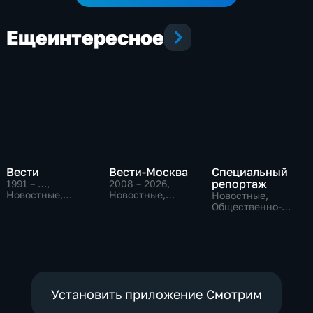
Еще
интересное
Вести
Вести-Москва
Специальный
репортаж
1991 – …
,
2008 – 2026
,
Новостные,
Новостные,
Новостные,
Общественно-
Общественно-
Общественно-
политические,
политические,
политические,
социально-
социально-
социально-
экономические
экономические
экономические
Установить приложение Смотрим