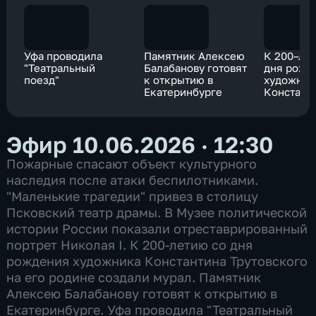
Уфа проводила
Памятник Алексею
К 200–ле
"Театральный
Балабанову готовят
дня рожд
поезд"
к открытию в
художник
Екатеринбурге
Констант
Трутовско
родине с
мурал
Эфир 10.06.2026 · 12:30
Пожарные спасают объект культурного
наследия после атаки беспилотниками.
"Маленькие трагедии" привез в столицу
Псковский театр драмы. В Музее политической
истории России показали отреставрированный
портрет Николая I. К 200-летию со дня
рождения художника Константина Трутовского
на его родине создали мурал. Памятник
Алексею Балабанову готовят к открытию в
Екатеринбурге. Уфа проводила "Театральный