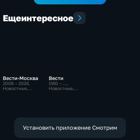
Еще
интересное
Вести-Москва
Вести
2008 – 2026
,
1991 – …
,
Новостные,
Новостные,
Общественно-
Общественно-
политические,
политические,
социально-
социально-
экономические
экономические
Установить приложение Смотрим