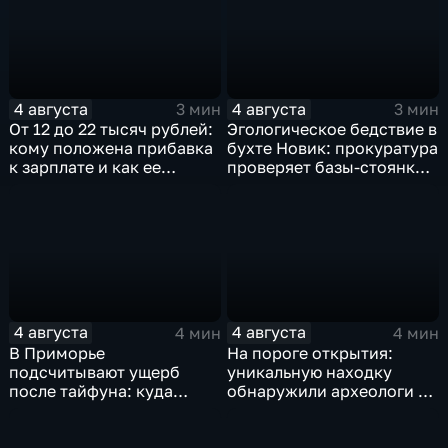
4 августа
4 августа
3 мин
3 мин
От 12 до 22 тысяч рублей:
Эгологическое бедствие в
кому положена прибавка
бухте Новик: прокуратура
к зарплате и как ее
проверяет базы-стоянки
получить?
маломерных судов
4 августа
4 августа
4 мин
4 мин
В Приморье
На пороге открытия:
подсчитывают ущерб
уникальную находку
после тайфуна: куда
обнаружили археологи на
обращаться за
раскопе Криничного
компенсацией?
городища