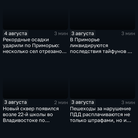
4 августа
3 августа
3 мин
3 мин
Рекордные осадки
В Приморье
ударили по Приморью:
ликвидируются
несколько сел отрезано
последствия тайфунов и
от большой земли
готовятся противостоять
новым паводкам
3 августа
3 августа
2 мин
3 мин
Новый сквер появился
Пешеходы за нарушение
возле 22-й школы во
ПДД расплачиваются не
Владивостоке по
только штрафами, но и
программе "Молодежный
жизнью
бюджет"