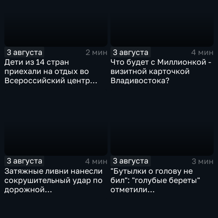
3 августа
3 августа
2 мин
4 мин
Дети из 14 стран
Что будет с Миллионкой -
приехали на отдых во
визитной карточкой
Всероссийский центр
Владивостока?
"Океан"
3 августа
3 августа
4 мин
3 мин
Затяжные ливни нанесли
"Бутылки о голову не
сокрушительный удар по
бил": "голубые береты"
дорожной
отметили
инфраструктуре
профессиональный
Приморья
праздник