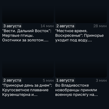
3 августа
2 августа
14 мин
28 мин
"Вести. Дальний Восток":
"Местное время.
Мертвые птицы.
Воскресенье": Приморье
Охотники за золотом.
уходит под воду.
Реки выходят из берегов
Трагическая гибель
Эдуарда Сандлера.
Жертвы "тихой охоты"
2 августа
1 августа
5 мин
3 мин
"Приморье день за днем":
Во Владивостоке
Кругосветное плавание
новобранцы приняли
Крузенштерна и
военную присягу на
Маньчжурская операция
Ворошиловской батарее