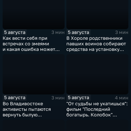
5 августа
5 августа
3 мин
3 мин
Как вести себя при
В Хороле родственники
встречах со змеями
павших воинов собирают
и какая ошибка может
средства на установку
стоить жизни в случае
мемориала героям СВО
укуса?
5 августа
5 августа
3 мин
4 мин
Во Владивостоке
"От судьбы не укатишься":
активисты пытаются
фильм "Последний
вернуть былую
богатырь. Колобок"
уникальность пляжу в
впервые на больших
бухте Стеклянная
экранах