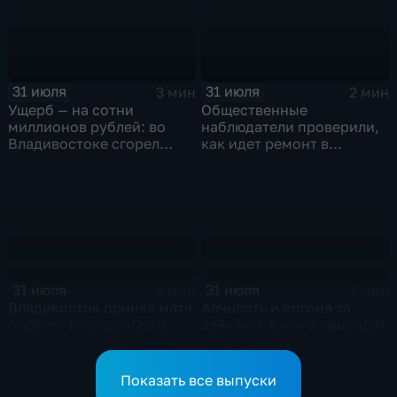
31 июля
31 июля
3 мин
2 мин
Ущерб — на сотни
Общественные
миллионов рублей: во
наблюдатели проверили,
Владивостоке сгорел
как идет ремонт в
склад техники DNS.
детсаду на Бестужева во
Подробности
Владивостоке
31 июля
31 июля
2 мин
3 мин
Владивосток принял матч
Алчность и погоня за
первого раунда «Пути
лайками: к чему приводят
регионов» FONBET Кубка
подростков недетские
России
игры?
Показать все выпуски