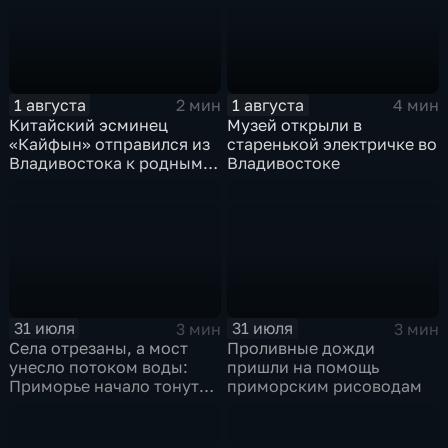
1 августа
1 августа
2 мин
4 мин
Китайский эсминец
Музей открыли в
«Кайфын» отправился из
старенькой электричке во
Владивостока к родным
Владивостоке
берегам
31 июля
31 июля
3 мин
3 мин
Села отрезаны, а мост
Проливные дожди
унесло потоком воды:
пришли на помощь
Приморье начало тонуть
приморским рисоводам
после прошедших ливней