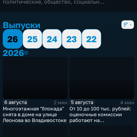
политические
,
общество
,
социально-
экономические
,
5 сезонов, 3163 выпуска
Выпуски
26
25
24
23
22
2026
2026
6 августа
5 августа
2 мин
4 мин
Многоэтажная "блокада"
От 10 до 100 тыс. рублей:
снята в доме на улице
оценочные комиссии
Леонова во Владивостоке
работают на
пострадавших от паводка
территориях в Приморье