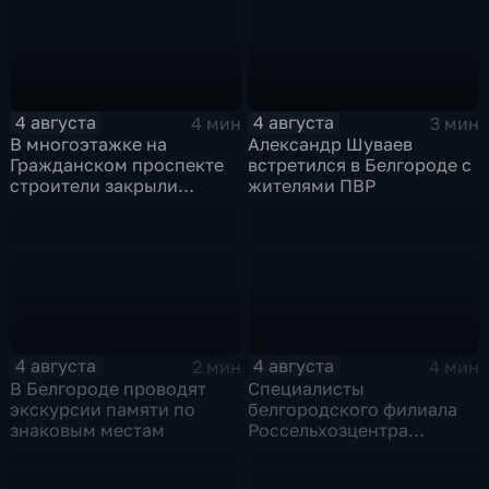
4 августа
4 августа
4 мин
3 мин
В многоэтажке на
Александр Шуваев
Гражданском проспекте
встретился в Белгороде с
строители закрыли
жителями ПВР
тепловой контур по
временной схеме
4 августа
4 августа
2 мин
4 мин
В Белгороде проводят
Специалисты
экскурсии памяти по
белгородского филиала
знаковым местам
Россельхозцентра
выращивают трихограмму