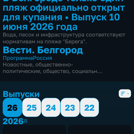
пляж официально открыт
для купания
•
Выпуск 10
июня 2026 года
Вода, песок и инфраструктура соответствуют
нормативам на пляже "Берега".
Вести. Белгород
Программа
Россия
Новостные
,
общественно-
политические
,
общество
,
социально-
экономические
,
5 сезонов, 9971 выпуск
Выпуски
26
25
24
23
22
2026
2026