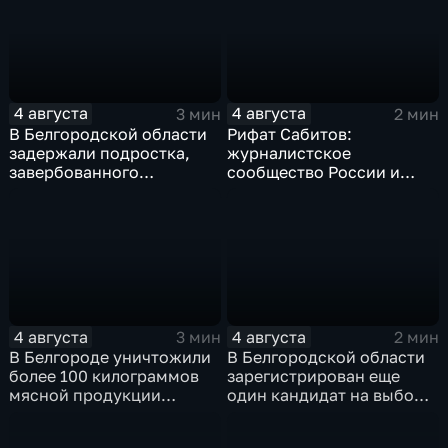
4 августа
4 августа
3 мин
2 мин
В Белгородской области
Рифат Сабитов:
задержали подростка,
журналистское
завербованного
сообщество России и
Украиной через чат
Казахстана должно
знакомств "Дайвинчик"
совместно противостоять
фейкам и дезинформации
4 августа
4 августа
3 мин
2 мин
В Белгороде уничтожили
В Белгородской области
более 100 килограммов
зарегистрирован еще
мясной продукции
один кандидат на выборы
неизвестного
в депутаты Госдумы
происхождения