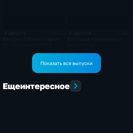
4 августа
4 августа
2 мин
2 мин
Ветеран СВО из Старого
Белгород готовится ко
Оскола нашел себя в
Дню города
мирной профессии
Показать все выпуски
Еще
интересное