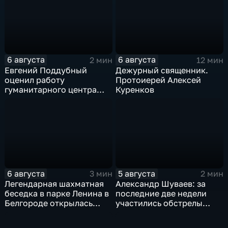
6 августа
6 августа
2 мин
12 мин
Евгений Поддубный
Дежурный священник.
оценил работу
Протоиерей Алексей
гуманитарного центра
Куренков
в Грайворонском округе
6 августа
5 августа
3 мин
2 мин
Легендарная шахматная
Александр Шуваев: за
беседка в парке Ленина в
последние две недели
Белгороде открылась
участились обстрелы
после большой
Белгородской области
реконструкции