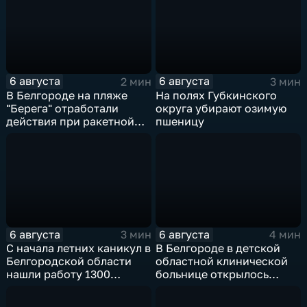
6 августа
6 августа
2 мин
3 мин
В Белгороде на пляже
На полях Губкинского
"Берега" отработали
округа убирают озимую
действия при ракетной
пшеницу
опасности
6 августа
6 августа
3 мин
4 мин
С начала летних каникул в
В Белгороде в детской
Белгородской области
областной клинической
нашли работу 1300
больнице открылось
подростков
новое модульное
приемное отделение