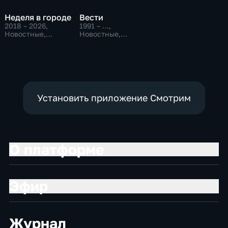
Неделя в городе
Вести
2018 – 2026
,
1991 – …
,
Новостные,
Новостные,
Общественно-
Общественно-
политические,
политические,
общество
социально-
экономические
Установить приложение Смотрим
О платформе
Эфир
Журнал