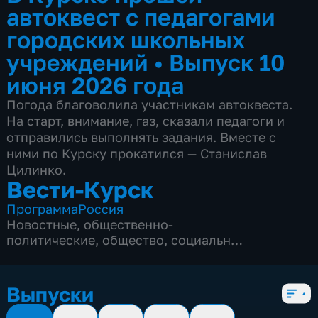
автоквест с педагогами
городских школьных
учреждений
•
Выпуск 10
июня 2026 года
Погода благоволила участникам автоквеста.
На старт, внимание, газ, сказали педагоги и
отправились выполнять задания. Вместе с
ними по Курску прокатился — Станислав
Цилинко.
Вести-Курск
Программа
Россия
Новостные
,
общественно-
политические
,
общество
,
социально-
экономические
,
5 сезонов, 12982 выпуска
Выпуски