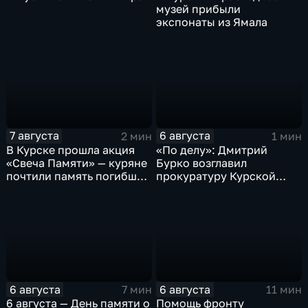
музей прибыли
экспонаты из Ямала
7 августа
6 августа
2 мин
1 мин
В Курске прошла акция
«По делу»: Дмитрий
«Свеча Памяти» — куряне
Бурко возглавил
почтили память погибших
прокуратуру Курской
в результате вторжения
области
ВСУ
6 августа
6 августа
7 мин
11 мин
6 августа — День памяти о
Помощь фронту