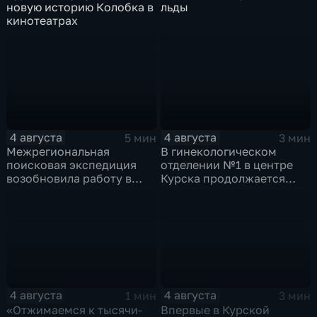
новую историю Колобка в
льды
кинотеатрах
4 августа
4 августа
5 мин
3 мин
Межрегиональная
В гинекологическом
поисковая экспедиция
отделении №1 в центре
возобновила работу в
Курска продолжается
Знаменской роще Курска
реконструкция
4 августа
4 августа
1 мин
3 мин
«Отжимаемся к тысячи-
Впервые в Курской