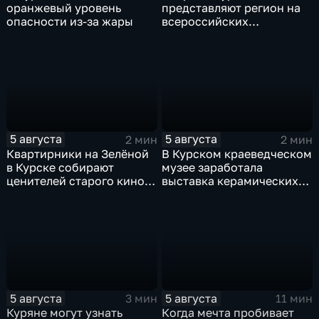
оранжевый уровень
представляют регион на
опасности из-за жары
всероссийских
юношеских
соревнованиях по игре в
лапту
5 августа
5 августа
2 мин
2 мин
Квартирники на Зелёной
В Курском краеведческом
в Курске собирают
музее заработала
ценителей старого кино
выставка керамических
уже 8 лет
игрушек в традиционных
нарядах нашего края
5 августа
5 августа
3 мин
11 мин
Куряне могут узнать
Когда мечта пробивает