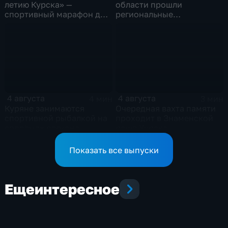
летию Курска» —
области прошли
спортивный марафон для
региональные
горожан
соревнования по
мотоджимхане
4 августа
4 августа
4 мин
3 мин
Куряне занимаются
Очередная вахта памяти
спортивной рыбалкой на
проходит в Знаменской
водоёмах региона
роще Курска
Показать все выпуски
Еще
интересное