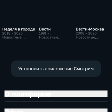
Неделя в городе
Вести
Вести-Москва
2018 – 2026
,
1991 – …
,
2008 – 2026
,
Новостные,
Новостные,
Новостные,
Общество,
Общественно-
Общественно-
общественно-
политические,
политические,
политические
социально-
социально-
экономические
экономические
Установить приложение Смотрим
О платформе
Эфир