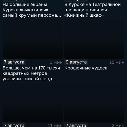
На большие экраны
В Курске на Театральной
Курска «выкатился»
площади появился
самый круглый персонаж
«Книжный шкаф»
русских сказок
7 августа
9 августа
3 мин
15 мин
Больше, чем на 170 тысяч
Крошечные чудеса
квадратных метров
увеличит жилой фонд
Курска группа компаний
ИНСТЕП
7 августа
7 августа
11 мин
2 мин