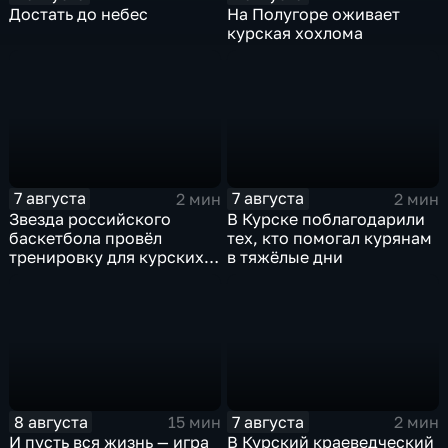
Достать до небес
На Полугоре оживает
курская хохлома
7 августа
7 августа
2 мин
2 мин
Звезда российского
В Курске поблагодарили
баскетбола провёл
тех, кто помогал курянам
тренировку для курских
в тяжёлые дни
юниоров
8 августа
7 августа
15 мин
2 мин
И пусть вся жизнь — игра
В Курский краеведческий