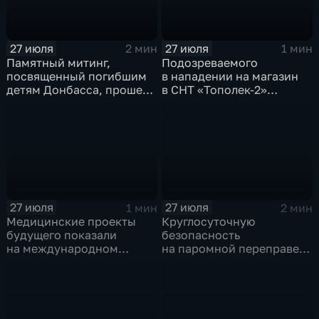
27 июля
27 июля
2 мин
1 мин
Памятный митинг,
Подозреваемого
посвященный погибшим
в нападении на магазин
детям Донбасса, прошел
в СНТ «Тополек-2»
сегодня в Иркутске
задержали в Иркутске
27 июля
27 июля
1 мин
2 мин
Медицинские проекты
Круглосуточную
будущего показали
безопасность
на международном
на паромной переправе
конгрессе роботической
к острову Ольхон в разгар
хирургии
туристического сезона
обеспечивают
сотрудники ОМОН
Росгвардии