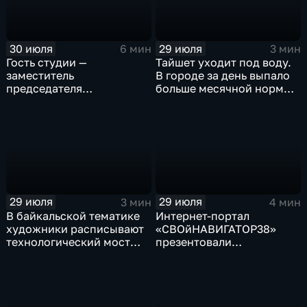
30 июля
29 июля
6 мин
3 мин
Гость студии —
Тайшет уходит под воду.
заместитель
В городе за день выпало
председателя
больше месячной нормы
правительства Иркутской
осадков
области Наталья
Дикусарова
29 июля
29 июля
3 мин
4 мин
В байкальской тематике
Интернет-портал
художники расписывают
«СВОйНАВИГАТОР38»
технологический мост
презентовали
через реку Ушаковку
в правительстве
в Иркутске
Иркутской области