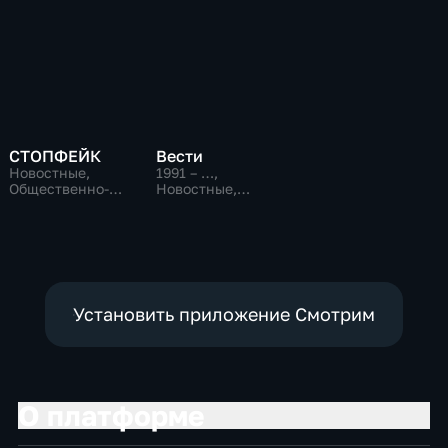
СТОПФЕЙК
Вести
Новостные,
1991 – …
,
Общественно-
Новостные,
политические,
Общественно-
общество
политические,
социально-
экономические
Установить приложение Смотрим
О платформе