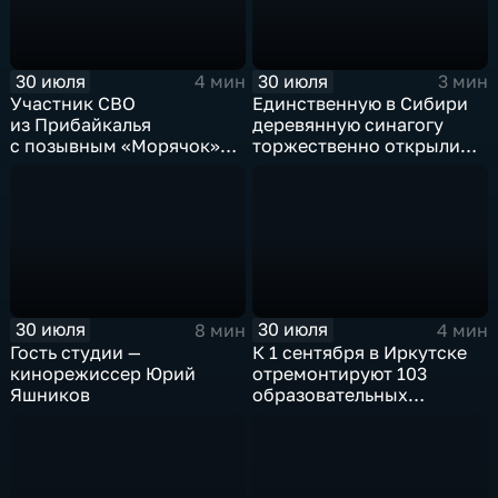
30 июля
30 июля
4 мин
3 мин
Участник СВО
Единственную в Сибири
из Прибайкалья
деревянную синагогу
с позывным «Морячок»
торжественно открыли
и губернатор Игорь
в архитектурно-
Кобзев встретились
этнографическом музее
в Иркутске
«Тальцы»
30 июля
30 июля
8 мин
4 мин
Гость студии —
К 1 сентября в Иркутске
кинорежиссер Юрий
отремонтируют 103
Яшников
образовательных
учреждения