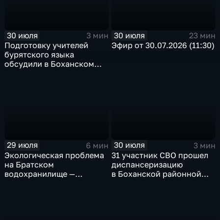
30 июля
30 июля
3 мин
23 мин
Подготовку учителей
Эфир от 30.07.2026 (11:30)
бурятского языка
обсудили в Боханском
педагогическом
колледже
29 июля
30 июля
6 мин
3 мин
Экологическая проблема
31 участник СВО прошел
на Братском
диспансеризацию
водохранилище —
в Боханской районной
нашествие бакланов
больнице
привело к падению улова
рыбы