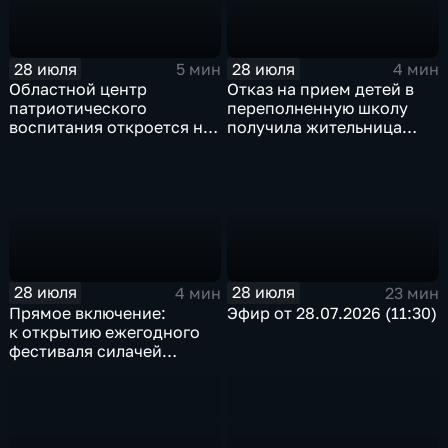
28 июля
28 июля
5 мин
4 мин
Областной центр
Отказ на прием детей в
патриотического
переполненную школу
воспитания откроется на
получила жительница
базе иркутского Дома
Грановщины Ольга Джура
офицеров
28 июля
28 июля
4 мин
23 мин
Прямое включение:
Эфир от 28.07.2026 (11:30)
к открытию ежегодного
фестиваля силачей
«Владимиръ» в эти
минуты готовятся
на территории
Каштаковской рощи
в предместье Рабочее