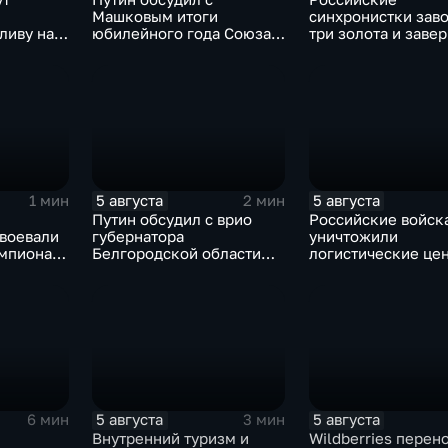
Машковым итоги
синхронистки зав
ливу на
юбилейного года Союза
три золота и заве
театральных деятелей
чемпионат Европы
оенных
России
Париже с двенадц
медалями
5 августа
5 августа
1 мин
2 мин
Путин обсудил с врио
Российские войск
авоевали
губернатора
уничтожили
емпионате
Белгородской области
логистические це
е
безопасность и развитие
Украине,
региона
использовавшиеся
нужд ВСУ
5 августа
5 августа
6 мин
3 мин
Внутренний туризм и
Wildberries перен