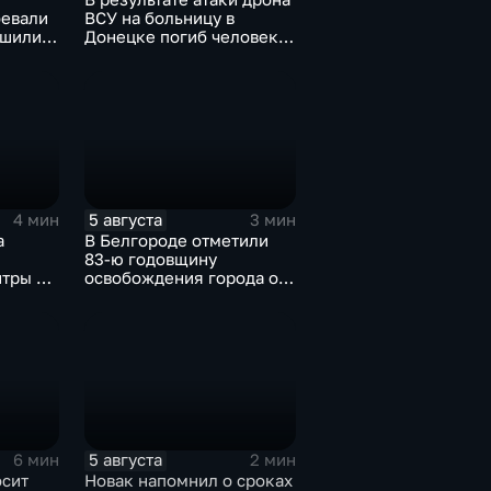
оевали
ВСУ на больницу в
ршили
Донецке погиб человек и
 в
разрушено
атью
ревматологическое
отделение
5 августа
4 мин
3 мин
а
В Белгороде отметили
83-ю годовщину
нтры на
освобождения города от
фашистских захватчиков
 для
5 августа
6 мин
2 мин
осит
Новак напомнил о сроках