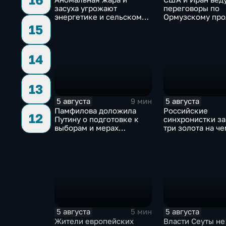
засуха угрожают
переговоры по
энергетике и сельскому
Ормузскому про
хозяйству европейских
фоне истощения
15
стран
американских в
запасов
14
13
5 августа
5 августа
9 мин
Памфилова доложила
Российские
12
Путину о подготовке к
синхронистки з
выборам и мерах
три золота на ч
безопасности в условиях
Европы в Париж
угроз
5 августа
5 августа
5 мин
Жители европейских
Власти Сеуты не