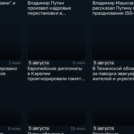
рами" и
Владимир Путин
Владимир Машков
произвел кадровые
рассказал Путину 
перестановки в
праздновании 150
базы ВСУ
руководстве Минобороны
Союза театральны
и СВО
деятелей и новых
инициативах
5 августа
5 августа
1 мин
6 мин
ировано
Европейские дипломаты
В Тюменской облас
ное
в Карелии
за паводка эвакуи
проигнорировали память
жителей и укрепл
за
советских солдат, убитых
берега земляным
недели
финскими оккупантами
валами
5 августа
5 августа
6 мин
15 мин
ут
Путин обсудил с
Российские