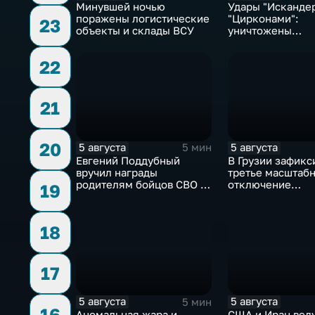
Минувшей ночью
Удары "Исканде
поражены логистические
"Цирконами":
23
объекты и склады ВСУ
уничтожены
логистические 
под Киевом
22
21
20
5 августа
5 августа
5 мин
Евгений Поддубный
В Грузии зафикс
вручил награды
третье масштаб
родителям бойцов СВО в
отключение
19
день освобождения
электроэнергии 
Белгорода
последние две 
18
17
5 августа
5 августа
5 мин
16
Аномальная жара и
США и Иран вед