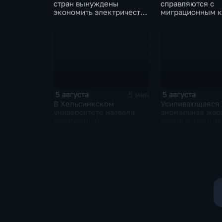
стран вынуждены
справляются с
экономить электричество
миграционным 
из-за рекордного
на фоне бездейс
обмеления Дуная
Мадрида и разно
ЕС
5 августа
5 августа
5 мин
В Хельсинкском
Усиливающаяся
университете назвали
аномальная жар
неизбежной
новые убытки э
капитуляцию киевского
Европы
режима после
российских
массированных ударов