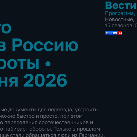
Вести
Программа
,
го
Новостные
,
15 сезонов,
в Россию
ороты
•
ня 2026
мые документы для переезда, устроить
зможно быстро и просто, при этом
о переселения соотечественников и
ю набирает обороты. Только в прошлом
Чаще стали обращаться люди из Германии,