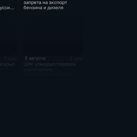
запрета на экспорт
руссию
бензина и дизеля
йки
5 августа
7 мин
2 мин
аскрыл
ЦИК утвердил порядок
размещения
политических партий в
и
избирательном
ержке
бюллетене