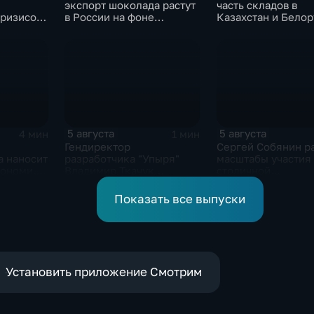
экспорт шоколада растут
часть складов в
кризисом
в России на фоне
Казахстан и Бело
твия
прогнозов об обвале
на фоне перестро
гласий в
рынка США
логистики
маркетплейсов
5 августа
5 августа
4 мин
1 мин
Гендиректор
Сергей Собянин р
а наносит
разработчика "Упыря"
масштабы участия
кономике
Владимир Ткачук
столичной
пострадал при подрыве
промышленности 
автомобиля
медицины в подд
Показать все выпуски
СВО
Установить приложение Смотрим