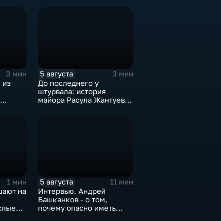
5 августа
3 мин
3 мин
 из
До последнего у
штурвала: история
майора Расула Жантуева,
ценой жизни спасшего
жителей Бурети
5 августа
1 мин
11 мин
шают на
Интервью. Андрей
Башканков - о том,
слые
почему опасно иметь
дело с