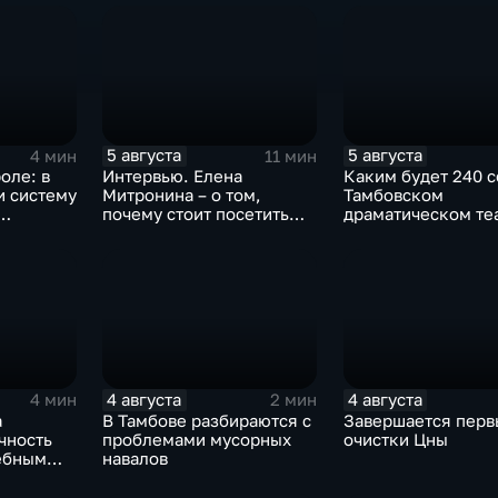
5 августа
5 августа
4 мин
11 мин
оле: в
Интервью. Елена
Каким будет 240 с
и систему
Митронина – о том,
Тамбовском
почему стоит посетить
драматическом те
выставку «Неизвестный
Агапкин»
4 августа
4 августа
4 мин
2 мин
а
В Тамбове разбираются с
Завершается перв
чность
проблемами мусорных
очистки Цны
ебным
навалов