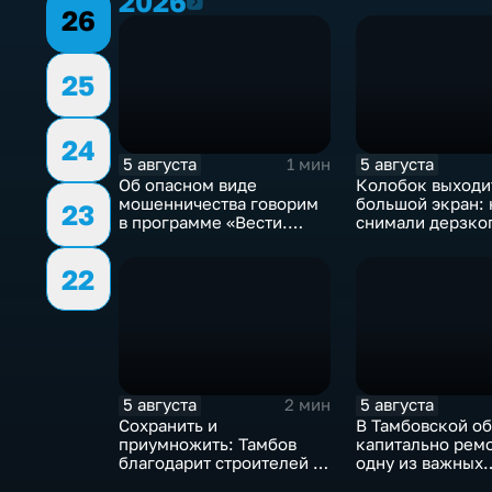
2026
2026
26
25
24
5 августа
5 августа
1 мин
Об опасном виде
Колобок выходи
мошенничества говорим
большой экран: 
23
в программе «Вести.
снимали дерзко
Интервью».
из «Последнего
богатыря»
22
5 августа
5 августа
2 мин
Сохранить и
В Тамбовской об
приумножить: Тамбов
капитально рем
благодарит строителей за
одну из важных
вклад в развитие города
транспортных а