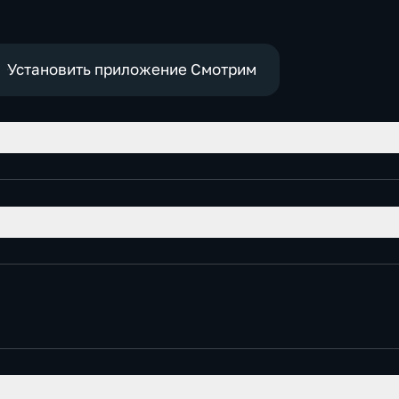
политические,
Общест
социально-
политич
экономические
Установить приложение Смотрим