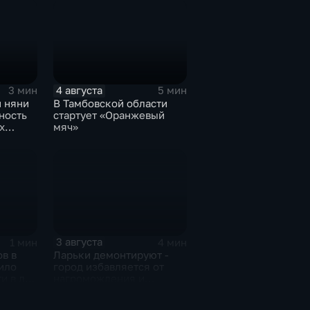
4 августа
3 мин
5 мин
й няни
В Тамбовской области
ность
стартует «Оранжевый
х
мяч»
3 августа
1 мин
4 мин
в в
Ларьки демонтируют -
ило
город избавляется от
и в два
нагромождения и
визуального шума