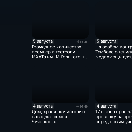
5 августа
5 августа
6 мин
Громадное количество
На особом контр
премьер и гастроли
Тамбове оценил
МХАТа им. М.Горького на
медпомощи для
сцене тамбовской драмы
участников СВО
4 августа
4 августа
4 мин
Дом, хранящий историю:
17 школа прошл
наследие семьи
проверку на про
Чичериных
перед новым уч
годом