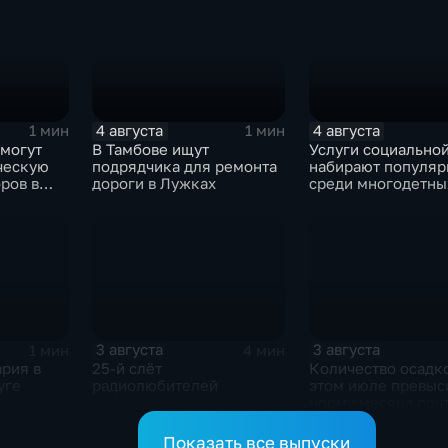
4 августа
4 августа
1 мин
1 мин
смогут
В Тамбове ищут
Услуги социально
ческую
подрядчика для ремонта
набирают популяр
ров в
дороги в Лужках
среди многодетны
семей
3 августа
3 августа
1 мин
4 мин
рия в
25-й слёт
Количество осадко
уге
радиолюбителей
этом июле превыс
норму месяца почт
с половиной раза
Показать все выпуски