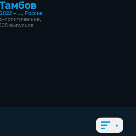
Тамбов
2022 – …
,
Россия
о-политические
,
7505 выпусков