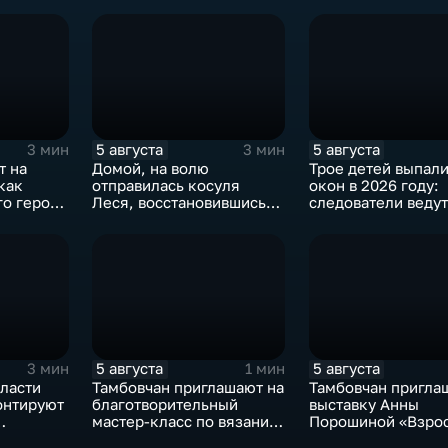
5 августа
5 августа
3 мин
3 мин
т на
Домой, на волю
Трое детей выпали
как
отправилась косуля
окон в 2026 году:
го героя
Леся, восстановившись
следователи ведут
после ДТП
проверку
5 августа
5 августа
3 мин
1 мин
ласти
Тамбовчан приглашают на
Тамбовчан пригла
онтируют
благотворительный
выставку Анны
мастер-класс по вязанию
Порошиной «Взро
ртерий
для «Крошек с ладошку»
Дети»