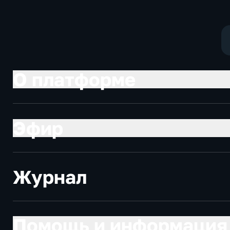
Общественно-
политические,
социально-
экономические
О платформе
Эфир
Журнал
Помощь и информация