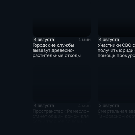
4 августа
4 августа
1 мин
Городские службы
Участники СВО 
вывезут древесно-
получить юриди
растительные отходы
помощь прокуро
своих округах
4 августа
3 августа
4 мин
Пространство «Ремесло»
Смертельная ава
станет общим домом для
Тамбовском окр
сотни творцов со всей
области