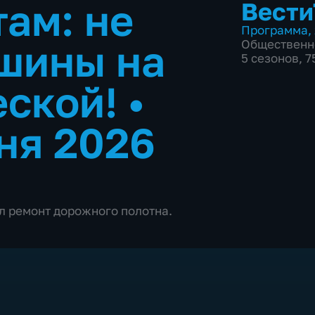
ам: не
Вести
Программа
,
шины на
Общественн
5 сезонов, 
еской!
•
ня 2026
л ремонт дорожного полотна.