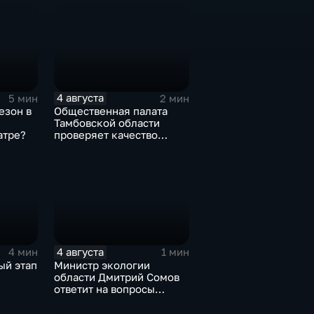
"раздолжнителями"
4 августа
5 мин
2 мин
езон в
Общественная палата
Тамбовской области
атре?
проверяет качество
оказания медпомощи
участникам СВО
4 августа
4 мин
1 мин
ый этап
Министр экологии
области Дмитрий Сомов
ответит на вопросы
граждан в прямом эфире