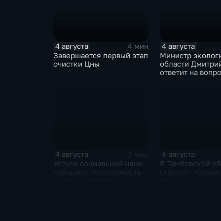
4 августа
4 августа
4 мин
Завершается первый этап
Министр эколог
очистки Цны
области Дмитри
ответит на вопр
граждан в прям
4 августа
4 августа
3 мин
Услуги социальной няни
В Тамбовской об
набирают популярность
стартует «Оран
среди многодетных
мяч»
семей