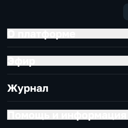
социально-
экономически
О платформе
Эфир
Журнал
Помощь и информация