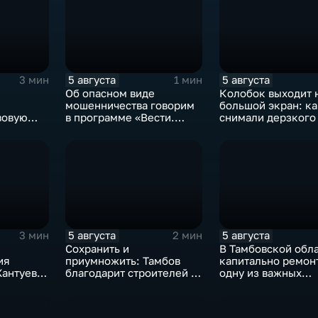
5 августа
5 августа
3 мин
1 мин
Об опасном виде
Колобок выходит 
мошенничества говорим
большой экран: ка
вовую
в программе «Вести.
снимали дерзкого
Интервью».
из «Последнего
богатыря»
5 августа
5 августа
3 мин
2 мин
Сохранить и
В Тамбовской обл
ия
приумножить: Тамбов
капитально ремон
антуева,
благодарит строителей за
одну из важных
асшего
вклад в развитие города
транспортных арт