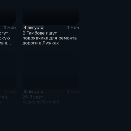
4 августа
1 мин
1 мин
огут
В Тамбове ищут
скую
подрядчика для ремонта
в в
дороги в Лужках
3 августа
1 мин
4 мин
ия в
25-й слёт
е
радиолюбителей