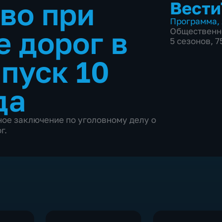
во при
Вести
Программа
,
е дорог в
Общественн
5 сезонов, 
пуск 10
да
ое заключение по уголовному делу о
г.