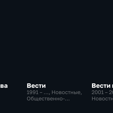
ква
Вести
Вести
1991 – …
, Новостные,
2001 – 
Общественно-
Новостн
-
политические,
Общест
,
социально-
политич