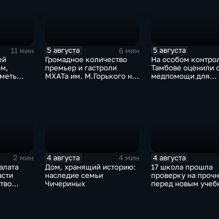
5 августа
5 августа
11 мин
6 мин
ей
Громадное количество
На особом контрол
ом,
премьер и гастроли
Тамбове оценили 
иметь
МХАТа им. М.Горького на
медпомощи для
сцене тамбовской драмы
участников СВО
ми"
4 августа
4 августа
2 мин
4 мин
алата
Дом, хранящий историю:
17 школа прошла
асти
наследие семьи
проверку на прочн
тво
Чичериных
перед новым уче
омощи
годом