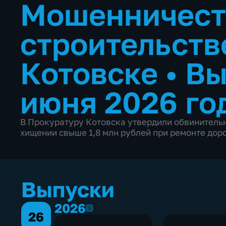
Мошенничест
строительств
Котовске
•
Вы
июня 2026 го
В Прокуратуру Котовска утвердили обвинительн
хищении свыше 1,8 млн рублей при ремонте доро
Выпуски
2026
2026
26