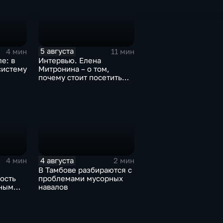
5 августа
4 мин
11 мин
е: в
Интервью. Елена
систему
Митронина – о том,
почему стоит посетить
выставку «Неизвестный
Агапкин»
4 августа
4 мин
2 мин
В Тамбове разбираются с
ость
проблемами мусорных
бным
навалов