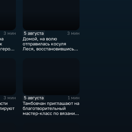
5 августа
3 мин
3 мин
на
Домой, на волю
к
отправилась косуля
 героя
Леся, восстановившись
после ДТП
5 августа
3 мин
1 мин
асти
Тамбовчан приглашают на
тируют
благотворительный
мастер-класс по вязанию
ерий
для «Крошек с ладошку»