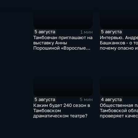
5 августа
5 августа
1 мин
Тамбовчан приглашают на
Интервью. Андр
выставку Анны
Башканков - о т
Порошиной «Взрослые
почему опасно 
Дети»
дело с
"раздолжнителя
5 августа
4 августа
5 мин
Каким будет 240 сезон в
Общественная п
Тамбовском
Тамбовской обл
драматическом театре?
проверяет качес
оказания медп
участникам СВО