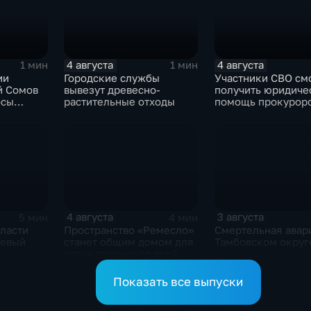
4 августа
4 августа
1 мин
1 мин
ии
Городские службы
Участники СВО см
й Сомов
вывезут древесно-
получить юридиче
осы
растительные отходы
помощь прокуроро
ом эфире
своих округах
4 августа
3 августа
5 мин
4 мин
ласти
Пространство «Ремесло»
Смертельная авар
жевый
станет общим домом для
Тамбовском округ
сотни творцов со всей
области
Показать все выпуски