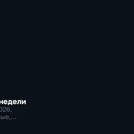
 недели
2026
,
ые,
венно-
еские