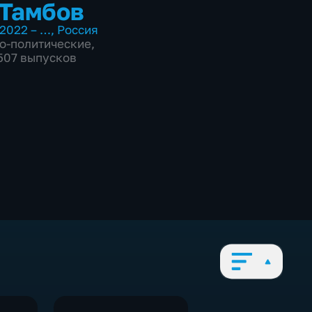
Тамбов
2022 – …
,
Россия
о-политические
,
7507 выпусков