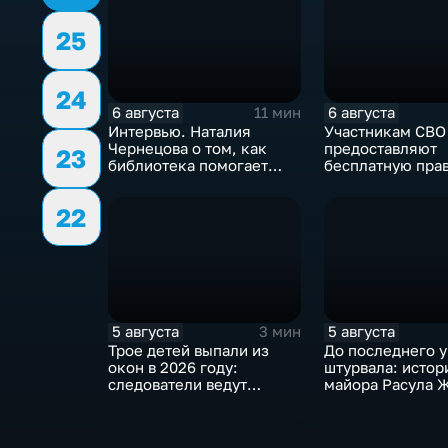
25
24
6 августа
6 августа
11 мин
Интервью. Наталия
Участникам СВО
Чернецова о том, как
предоставляют
23
библиотека помогает
бесплатную пра
тамбовским
поддержку
изобретателям дойти от
22
идеи до патента
5 августа
5 августа
3 мин
Трое детей выпали из
До последнего у
окон в 2026 году:
штурвала: истор
следователи ведут
майора Расула Ж
проверку
ценой жизни сп
жителей Бурети