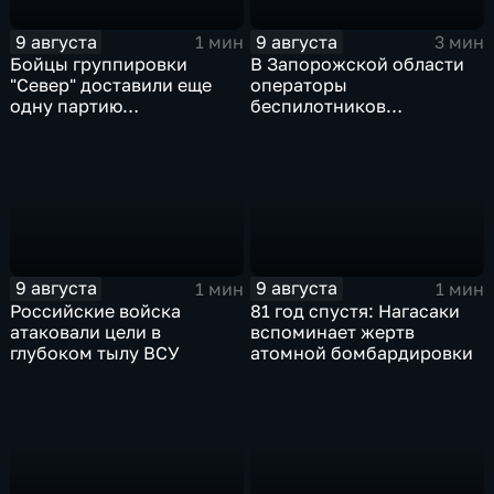
9 августа
9 августа
1 мин
3 мин
Бойцы группировки
В Запорожской области
"Север" доставили еще
операторы
одну партию
беспилотников
гуманитарного груза
группировки "Восток"
планомерно уничтожают
технику и укрепления
ВСУ
9 августа
9 августа
1 мин
1 мин
Российские войска
81 год спустя: Нагасаки
атаковали цели в
вспоминает жертв
глубоком тылу ВСУ
атомной бомбардировки