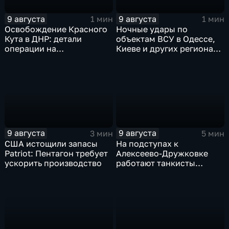
9 августа
9 августа
1 мин
1 мин
Освобождение Красного
Ночные удары по
Кута в ДНР: детали
объектам ВСУ в Одессе,
операции на
Киеве и других регионах
Добропольском
Украины
направлении
9 августа
9 августа
3 мин
5 мин
США истощили запасы
На подступах к
Patriot: Пентагон требует
Алексеево-Дружковке
ускорить производство
работают танкисты
"Южной"