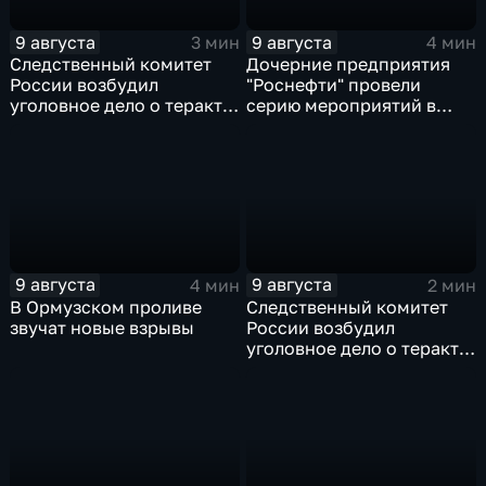
9 августа
9 августа
3 мин
4 мин
Следственный комитет
Дочерние предприятия
России возбудил
"Роснефти" провели
уголовное дело о теракте
серию мероприятий в
после ночной атаки ВСУ
поддержку коренных
на Белгород
народов Севера и
Дальнего Востока
9 августа
9 августа
4 мин
2 мин
В Ормузском проливе
Следственный комитет
звучат новые взрывы
России возбудил
уголовное дело о теракте
после ночной атаки ВСУ
на Белгород