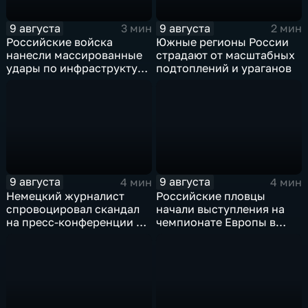
9 августа
9 августа
3 мин
2 мин
Российские войска
Южные регионы России
нанесли массированные
страдают от масштабных
удары по инфраструктуре
подтоплений и ураганов
и складам беспилотников
в глубоком тылу ВСУ
9 августа
9 августа
4 мин
4 мин
Немецкий журналист
Российские пловцы
спровоцировал скандал
начали выступления на
на пресс-конференции в
чемпионате Европы в
Сербии
Париже на фоне споров о
символике