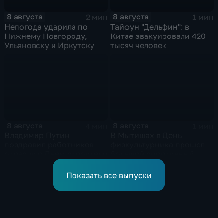
8 августа
8 августа
2 мин
1 мин
Непогода ударила по
Тайфун "Дельфин": в
Нижнему Новгороду,
Китае эвакуировали 420
Ульяновску и Иркутску
тысяч человек
8 августа
8 августа
4 мин
1 мин
Владимир Путин
В Мытищах в День
поздравил работников
физкультурника прошел
отрасли с Днем строителя
большой спортивный
фестиваль
Показать все выпуски