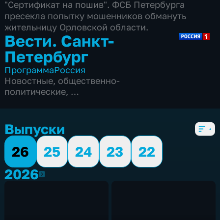
"Сертификат на пошив". ФСБ Петербурга
пресекла попытку мошенников обмануть
жительницу Орловской области.
Вести. Санкт-
Петербург
Программа
Россия
Новостные
,
общественно-
политические
,
5 сезонов, 3841 выпуск
Выпуски
26
25
24
23
22
2026
2026