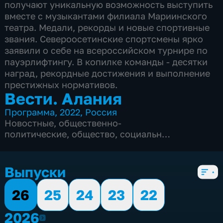
получают уникальную возможность выступить
вместе с музыкантами филиала Мариинского
театра. Медали, рекорды и новые спортивные
звания. Североосетинские спортсмены ярко
заявили о себе на всероссийском турнире по
пауэрлифтингу. В копилке команды - десятки
наград, рекордные достижения и выполнение
престижных нормативов.
Вести. Алания
Программа
,
2022
,
Россия
Новостные
,
общественно-
политические
,
общество
,
социально-
экономические
,
5 сезонов, 1564 выпуска
Выпуски
26
25
24
23
22
2026
2026