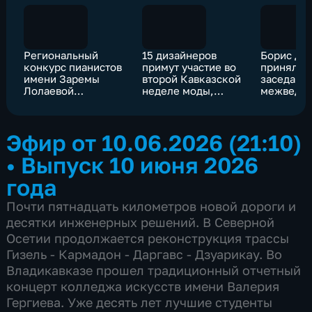
Региональный
15 дизайнеров
Борис Дж
конкурс пианистов
примут участие во
принял уч
имени Заремы
второй Кавказской
заседани
Лолаевой
неделе моды,
межведом
стартовал во
которая пройдет в
рабочей 
Владикавказе
Северной Осетии
безналич
обороту 
Эфир от 10.06.2026 (21:10)
средств
•
Выпуск 10 июня 2026
года
Почти пятнадцать километров новой дороги и
десятки инженерных решений. В Северной
Осетии продолжается реконструкция трассы
Гизель - Кармадон - Даргавс - Дзуарикау. Во
Владикавказе прошел традиционный отчетный
концерт колледжа искусств имени Валерия
Гергиева. Уже десять лет лучшие студенты