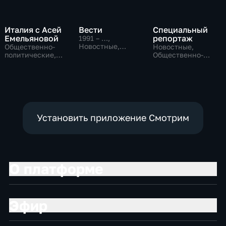
Италия с Асей
Вести
Специальный
Емельяновой
репортаж
1991 – …
,
Новостные,
Общественно-
Новостные,
Общественно-
политические,
Общественно-
политические,
Общество,
политические,
социально-
новостные
социально-
экономические
экономические
Установить приложение Смотрим
О платформе
Эфир