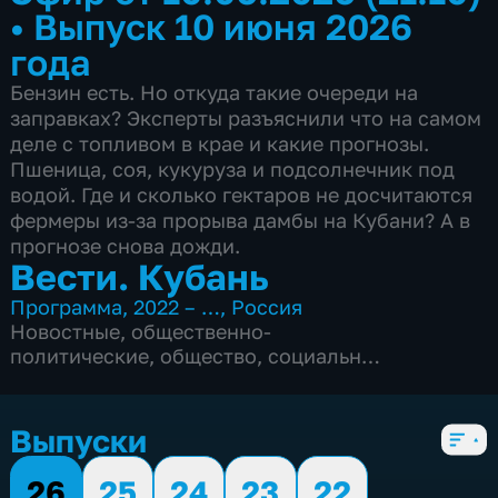
•
Выпуск 10 июня 2026
года
Бензин есть. Но откуда такие очереди на
заправках? Эксперты разъяснили что на самом
деле с топливом в крае и какие прогнозы.
Пшеница, соя, кукуруза и подсолнечник под
водой. Где и сколько гектаров не досчитаются
фермеры из-за прорыва дамбы на Кубани? А в
прогнозе снова дожди.
Вести. Кубань
Программа
,
2022 – …
,
Россия
Новостные
,
общественно-
политические
,
общество
,
социально-
экономические
,
5 сезонов, 2542 выпуска
Выпуски
26
25
24
23
22