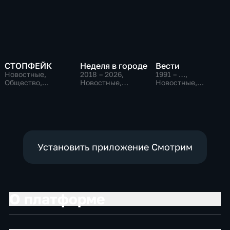
СТОПФЕЙК
Неделя в городе
Вести
Новостные,
2018 – 2026
,
1991 – …
,
Общество,
Новостные,
Новостные,
общественно-
Общество,
Общественно-
политические
общественно-
политические,
политические
социально-
экономические
Установить приложение Смотрим
О платформе