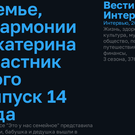
емье,
Вести
Инте
гармонии
Интервью
,
2
Жизнь
,
здор
культура
,
м
катерина
общество
,
п
путешестви
финансы
,
астник
3 сезона, 3
ого
пуск 14
да
е "Это у нас семейное" представила
ки, бабушка и дедушка вышли в