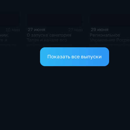
27 июня
29 июня
27 мин
10 мин
О запуске санатория
Региональное
нии,
Талая и начале его
Управление Росре
те и
работы в интервью с
расширяет приме
тервью с
Александром Басанским
современных техн
ой,
атики
Показать все выпуски