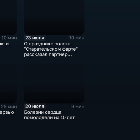
23 июля
10 мин
10 мин
ию и
О празднике золота
"Старательском фарте"
рассказал партнер
фестиваля
20 июля
28 мин
9 мин
тервью
Болезни сердца
помолодели на 10 лет
тям"