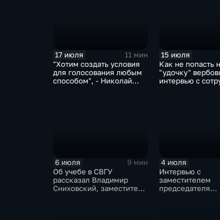
17 июля
15 июля
11 мин
"Хотим создать условия
Как не попасть 
для голосования любым
"удочку" вербо
способом", - Николай
интервью с сот
Жуков
ФСБ
6 июля
4 июля
9 мин
Об учебе в СВГУ
Интервью с
рассказал Владимир
заместителем
Сниховский, заместитель
председателя
председателя
Правительства
региональной
Магаданской об
Избирательной комиссии
Татьяной Савче