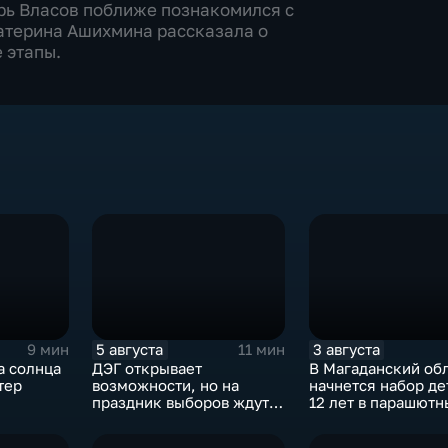
рь Власов поближе познакомился с
атерина Ашихмина рассказала о
 этапы.
5 августа
3 августа
9 мин
11 мин
а солнца
ДЭГ открывает
В Магаданский об
тер
возможности, но на
начнется набор де
праздник выборов ждут
12 лет в парашютн
всех
спорт