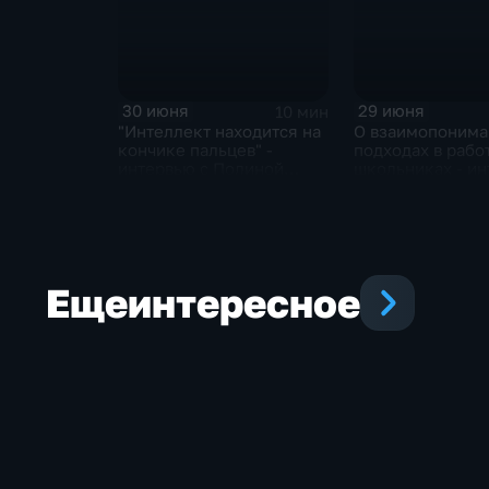
30 июня
29 июня
10 мин
"Интеллект находится на
О взаимопонима
кончике пальцев" -
подходах в рабо
интервью с Полиной
школьниках - ин
Горбуновой, учителем
Юлией Кульчицк
школы № 28
учителем матем
школы № 28
Еще
интересное