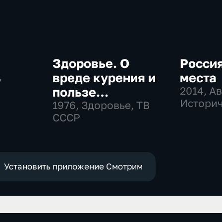
Здоровье. О
Россия
,
вреде курения и
места
пользе
2014
, А
Истори
дыхательной
1976
, Здоровье, ТВ
СССР
гимнастики
Установить приложение Смотрим