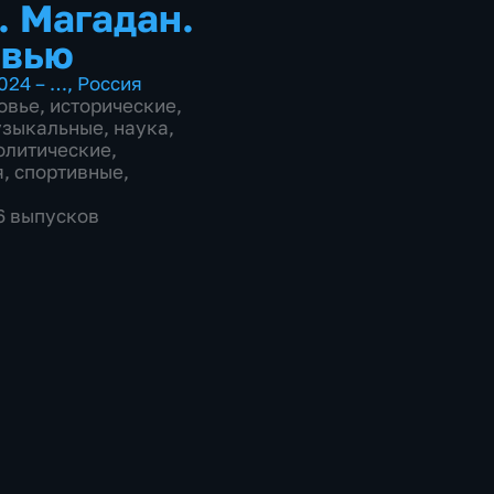
. Магадан.
рвью
024 – …
,
Россия
овье
,
исторические
,
узыкальные
,
наука
,
олитические
,
я
,
спортивные
,
76 выпусков