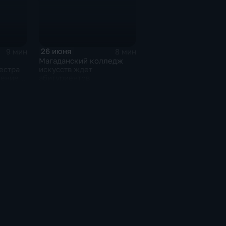
26 июня
9 мин
8 мин
Магаданский колледж
естра
искусств ждет
нение
абитуриентов
ологий