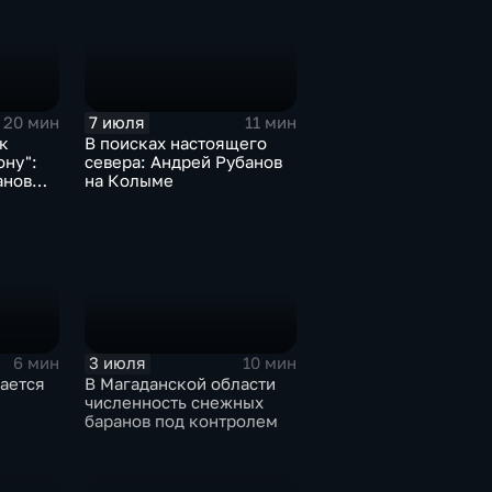
7 июля
20 мин
11 мин
к
В поисках настоящего
ону":
севера: Андрей Рубанов
анов
на Колыме
у
3 июля
10 мин
6 мин
В Магаданской области
ается
численность снежных
баранов под контролем