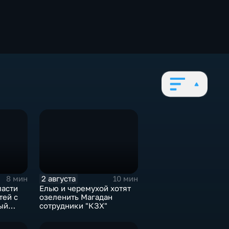
2 августа
8 мин
10 мин
ласти
Елью и черемухой хотят
тей с
озеленить Магадан
ый
сотрудники "КЗХ"