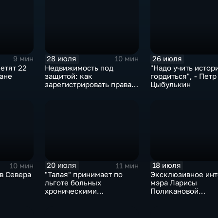
28 июля
26 июля
9 мин
10 мин
етят 22
Недвижимость под
"Надо учить истор
дане
защитой: как
гордиться", - Петр
зарегистрировать права и
Цыбулькин
оформить сделку
дистанционно
20 июля
18 июля
10 мин
11 мин
в Севера
"Талая" принимает по
Эксклюзивное ин
льготе больных
мэра Ларисы
хроническими
Поликановой
заболеваниями
магаданским "Вес