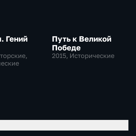
. Гений
Путь к Великой
Победе
вторские,
2015
, Исторические
ческие