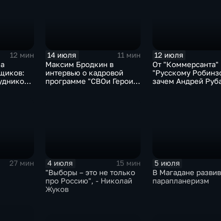
14 июля
12 июля
12 мин
11 мин
на
Максим Бродкин в
От "Коммерсанта" 
вщиков:
интервью о кадровой
"Русскому Робинз
рудником
программе "СВОи Герои
зачем Андрей Руб
49" и поддержке
приехал на Колым
участников СВО
4 июля
5 июля
27 мин
15 мин
"Выборы – это не только
В Магадане развив
про Россию", - Николай
парапланеризм
Жуков
ласти
нко