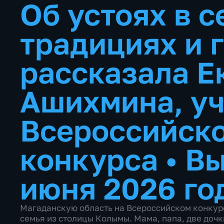
Об устоях в с
традициях и 
рассказала Е
Ашихмина, уч
Всероссийск
конкурса
•
Вы
июня 2026 го
Магаданскую область на Всероссийском конкурс
семья из столицы Колымы. Мама, папа, две доч