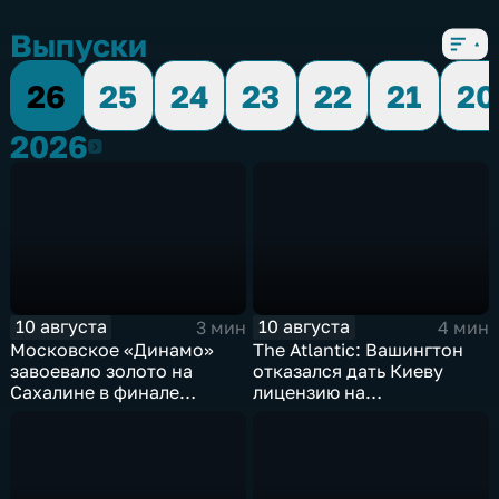
Выпуски
26
25
24
23
22
21
20
2026
2026
10 августа
10 августа
3 мин
4 мин
Московское «Динамо»
The Atlantic: Вашингтон
завоевало золото на
отказался дать Киеву
Сахалине в финале
лицензию на
шестого этапа
производство ЗРК Patriot
чемпионата России по
из-за финансовой
пляжному волейболу
невыгоды