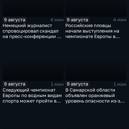
9 августа
9 августа
4 мин
4 мин
Немецкий журналист
Российские пловцы
спровоцировал скандал
начали выступления на
на пресс-конференции в
чемпионате Европы в
Сербии
Париже на фоне споров о
символике
9 августа
9 августа
1 мин
1 мин
Следующий чемпионат
В Самарской области
Европы по водным видам
объявлен оранжевый
спорта может пройти в
уровень опасности из-за
России
урагана