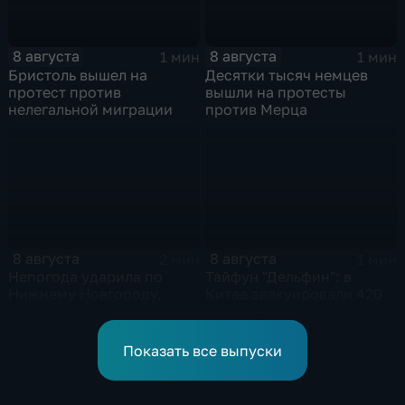
8 августа
8 августа
1 мин
1 мин
Бристоль вышел на
Десятки тысяч немцев
протест против
вышли на протесты
нелегальной миграции
против Мерца
8 августа
8 августа
2 мин
1 мин
Непогода ударила по
Тайфун "Дельфин": в
Нижнему Новгороду,
Китае эвакуировали 420
Ульяновску и Иркутску
тысяч человек
Показать все выпуски