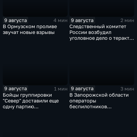
9 августа
9 августа
4 мин
2 мин
В Ормузском проливе
Следственный комитет
звучат новые взрывы
России возбудил
уголовное дело о теракте
после ночной атаки ВСУ
на Белгород
9 августа
9 августа
1 мин
3 мин
Бойцы группировки
В Запорожской области
"Север" доставили еще
операторы
одну партию
беспилотников
гуманитарного груза
группировки "Восток"
планомерно уничтожают
технику и укрепления
ВСУ