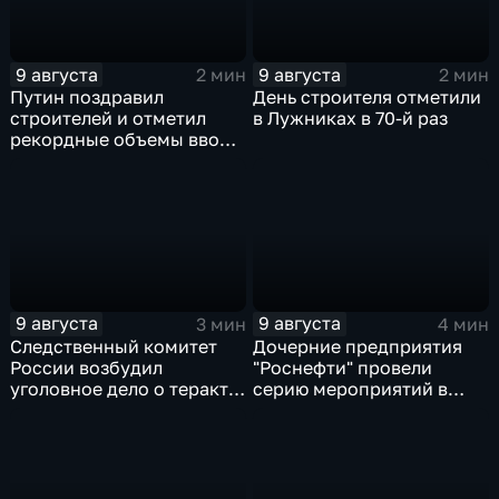
9 августа
9 августа
2 мин
2 мин
Путин поздравил
День строителя отметили
строителей и отметил
в Лужниках в 70-й раз
рекордные объемы ввода
жилья
9 августа
9 августа
3 мин
4 мин
Следственный комитет
Дочерние предприятия
России возбудил
"Роснефти" провели
уголовное дело о теракте
серию мероприятий в
после ночной атаки ВСУ
поддержку коренных
на Белгород
народов Севера и
Дальнего Востока