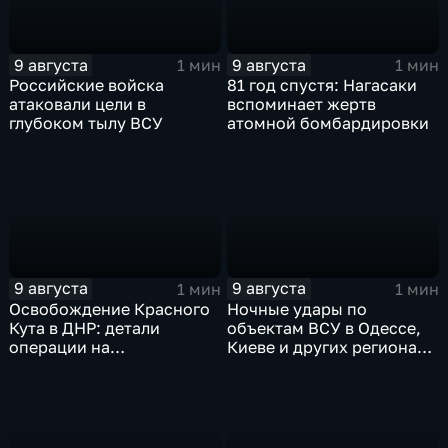
9 августа
9 августа
1 мин
1 мин
Российские войска
81 год спустя: Нагасаки
атаковали цели в
вспоминает жертв
глубоком тылу ВСУ
атомной бомбардировки
9 августа
9 августа
1 мин
1 мин
Освобождение Красного
Ночные удары по
Кута в ДНР: детали
объектам ВСУ в Одессе,
операции на
Киеве и других регионах
Добропольском
Украины
направлении