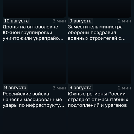
10 августа
9 августа
3 мин
2 мин
Дроны на оптоволокне
Заместитель министра
Южной группировки
обороны поздравил
уничтожили укрепрайон
военных строителей с
ВСУ на Дружковском
профессиональным
направлении
праздником
9 августа
9 августа
3 мин
2 мин
Российские войска
Южные регионы России
нанесли массированные
страдают от масштабных
удары по инфраструктуре
подтоплений и ураганов
и складам беспилотников
в глубоком тылу ВСУ