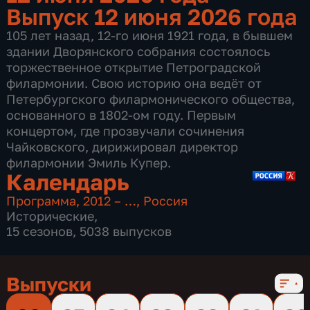
Выпуск 12 июня 2026 года
105 лет назад, 12-го июня 1921 года, в бывшем
здании Дворянского собрания состоялось
торжественное открытие Петроградской
филармонии. Свою историю она ведёт от
Петербургского филармонического общества,
основанного в 1802-ом году. Первым
концертом, где прозвучали сочинения
Чайковского, дирижировал директор
филармонии Эмиль Купер.
Календарь
Программа
,
2012 – …
,
Россия
Исторические
,
15 сезонов, 5038 выпусков
Выпуски