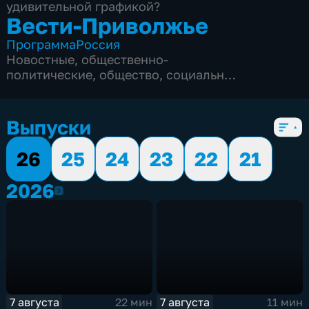
удивительной графикой?
Вести-Приволжье
Программа
Россия
Новостные
,
общественно-
политические
,
общество
,
социально-
экономические
,
6 сезонов, 1112 выпусков
Выпуски
26
25
24
23
22
21
2026
2026
7 августа
7 августа
22 мин
11 мин