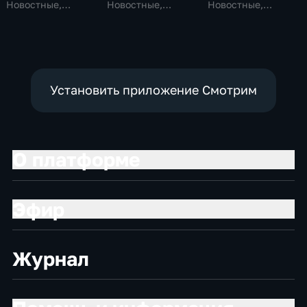
Новостные,
Новостные,
Новостные,
Общество,
Общественно-
Общественно-
общественно-
политические,
политические,
политические
социально-
социально-
экономические
экономические
Установить приложение Смотрим
О платформе
Эфир
Журнал