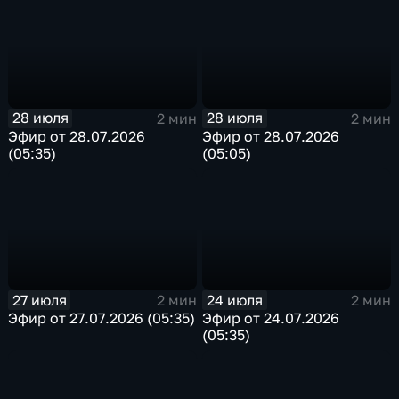
28 июля
28 июля
2 мин
2 мин
Эфир от 28.07.2026
Эфир от 28.07.2026
(05:35)
(05:05)
27 июля
24 июля
2 мин
2 мин
Эфир от 27.07.2026 (05:35)
Эфир от 24.07.2026
(05:35)