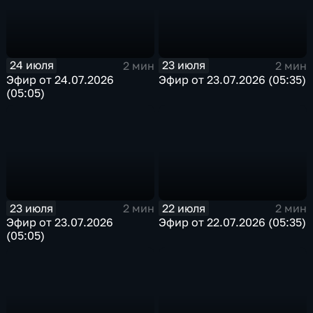
24 июля
23 июля
2 мин
2 мин
Эфир от 24.07.2026
Эфир от 23.07.2026 (05:35)
(05:05)
23 июля
22 июля
2 мин
2 мин
Эфир от 23.07.2026
Эфир от 22.07.2026 (05:35)
(05:05)