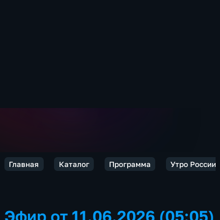
Главная
Каталог
Программа
Утро России.
Эфир от 11.06.2026 (05:05)