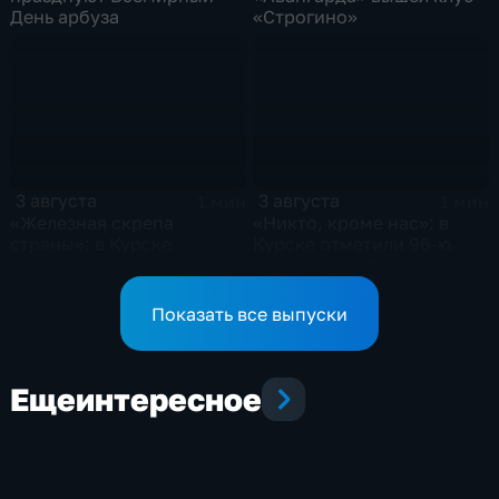
День арбуза
«Строгино»
3 августа
3 августа
1 мин
1 мин
«Железная скрепа
«Никто, кроме нас»: в
страны»: в Курске
Курске отметили 96-ю
поздравили
годовщину образования
железнодорожников
ВДВ
региона
Показать все выпуски
Еще
интересное