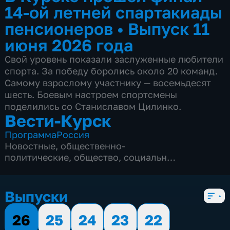
14-ой летней спартакиады
пенсионеров
•
Выпуск 11
июня 2026 года
Свой уровень показали заслуженные любители
спорта. За победу боролись около 20 команд.
Самому взрослому участнику — восемьдесят
шесть. Боевым настроем спортсмены
поделились со Станиславом Цилинко.
Вести-Курск
Программа
Россия
Новостные
,
общественно-
политические
,
общество
,
социально-
экономические
,
5 сезонов, 12968 выпусков
Выпуски
26
25
24
23
22