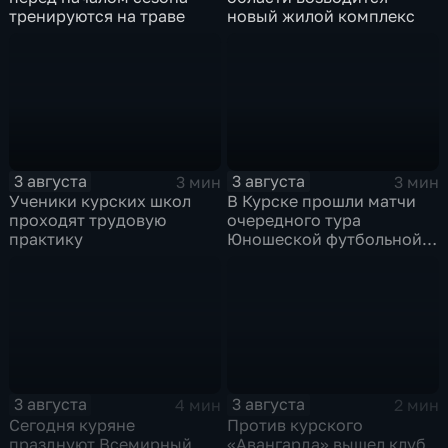
тренируются на траве
новый жилой комплекс
3 августа
3 августа
3 мин
3 мин
Ученики курских школ
В Курске прошли матчи
проходят трудовую
очередного тура
практику
Юношеской футбольной
лиги
3 августа
3 августа
4 мин
2 мин
Сегодня куряне
Против курского
празднуют Всемирный
«Авангарда» вышел клуб