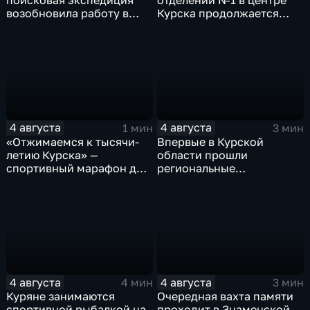
поисковая экспедиция
отделении №1 в центре
возобновила работу в
Курска продолжается
Знаменской роще Курска
реконструкция
4 августа
4 августа
1 мин
3 мин
«Отжимаемся к тысячи-
Впервые в Курской
летию Курска» —
области прошли
спортивный марафон для
региональные
горожан
соревнования по
мотоджимхане
4 августа
4 августа
4 мин
3 мин
Куряне занимаются
Очередная вахта памяти
спортивной рыбалкой на
проходит в Знаменской