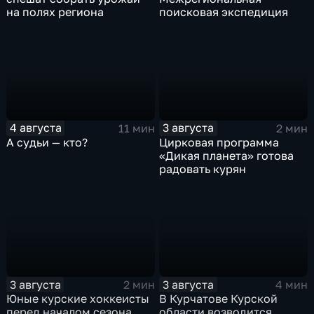
на полях региона
поисковая экспедиция
4 августа
3 августа
11 мин
2 мин
А судьи — кто?
Цирковая программа
«Дикая планета» готова
радовать курян
3 августа
3 августа
2 мин
4 мин
Юные курские хоккеисты
В Курчатове Курской
перед началом сезона
области возводится