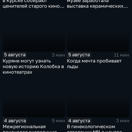
в Курске собирают
музее заработала
ценителей старого кино
выставка керамических
уже 8 лет
игрушек в традиционных
нарядах нашего края
5 августа
5 августа
3 мин
11 мин
Куряне могут узнать
Когда мечта пробивает
новую историю Колобка в
льды
кинотеатрах
4 августа
4 августа
5 мин
3 мин
Межрегиональная
В гинекологическом