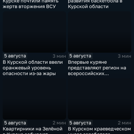
Курске почтили память
развития баскетбола в
жертв вторжения ВСУ
Курской области
5 августа
5 августа
3 мин
3 мин
В Курской области ввели
Впервые куряне
оранжевый уровень
представляют регион на
опасности из-за жары
всероссийских
юношеских
соревнованиях по игре в
лапту
5 августа
5 августа
2 мин
2 мин
Квартирники на Зелёной
В Курском краеведческом