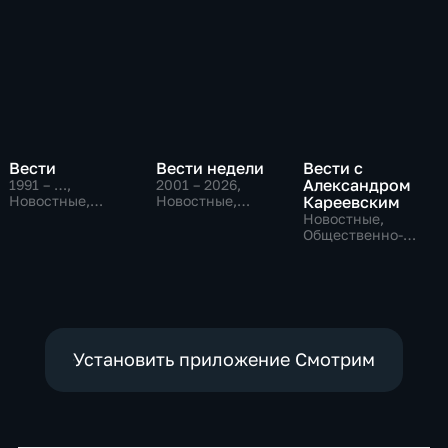
Вести
Вести недели
Вести с
Александром
1991 – …
,
2001 – 2026
,
Новостные,
Новостные,
Кареевским
Общественно-
Общественно-
Новостные,
политические,
политические
Общественно-
социально-
политические
экономические
Установить приложение Смотрим