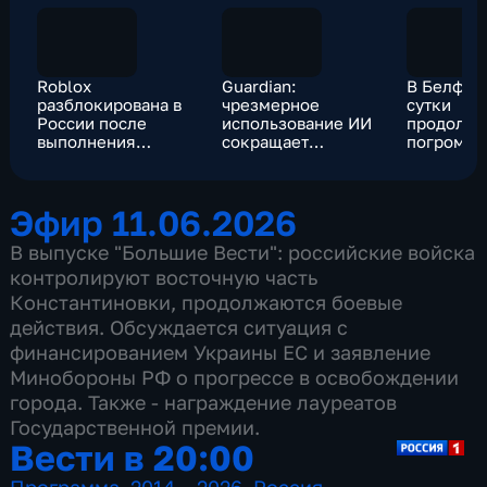
Roblox
Guardian:
В Белфас
разблокирована в
чрезмерное
сутки
России после
использование ИИ
продолжа
выполнения
сокращает
погромы:
требований
нейронные связи
полицейс
законодательства
ранены, г
и машины
Эфир 11.06.2026
мигранто
В выпуске "Большие Вести": российские войска
контролируют восточную часть
Константиновки, продолжаются боевые
действия. Обсуждается ситуация с
финансированием Украины ЕС и заявление
Минобороны РФ о прогрессе в освобождении
города. Также - награждение лауреатов
Государственной премии.
Вести в 20:00