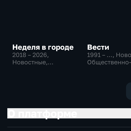
Неделя в городе
Вести
2018 – 2026
,
1991 – …
, Нов
Новостные,
Общественно
Общество,
политические
общественно-
социально-
политические
экономически
О платформе