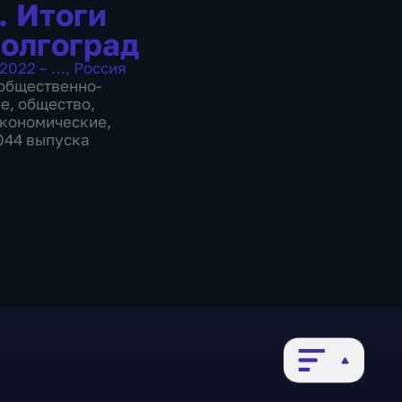
. Итоги
Волгоград
2022 – …
,
Россия
общественно-
ие
,
общество
,
экономические
,
1044 выпуска