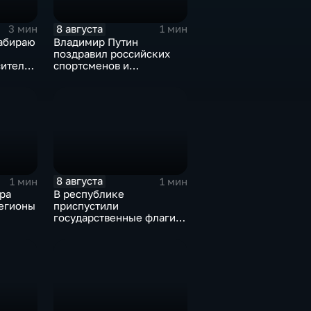
8 августа
3 мин
1 мин
забираю
Владимир Путин
поздравил российских
сителя
спортсменов и
м
физкультурников с
профессиональным
праздником
8 августа
1 мин
1 мин
ра
В республике
егионы
приспустили
государственные флаги и
зажгли свечи в память о
жертвах обстрела
Цхинвала