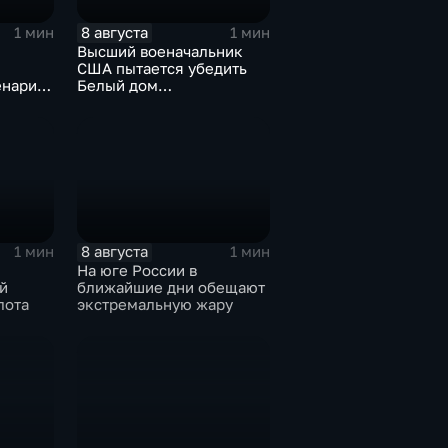
8 августа
1 мин
1 мин
Высший военачальник
США пытается убедить
енарий
Белый дом
на Кубе
незамедлительно
завершить конфликт с
Ираном
8 августа
1 мин
1 мин
На юге России в
й
ближайшие дни обещают
лота
экстремальную жару