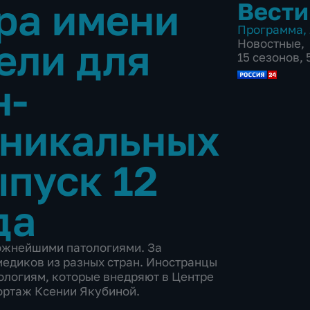
ра имени
Вести
Программа
,
ели для
Новостные
,
15 сезонов,
н-
уникальных
пуск 12
да
ложнейшими патологиями. За
едиков из разных стран. Иностранцы
ологиям, которые внедряют в Центре
ортаж Ксении Якубиной.