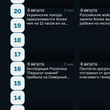
20
8 августа
8 августа
1 мин
Украинские поезда
Российские вой
задерживаются более
заняли более в
чем на 12 часов из-за
рубежи на неск
19
угрозы обстрелов
направлениях в 
18
17
8 августа
8 августа
3 мин
16
Экспедиция Росатома
Пентагон досро
"Ледокол знаний"
отстранил от до
прибыла на Северный
ключевого гене
полюс
Чарльза Костан
15
14