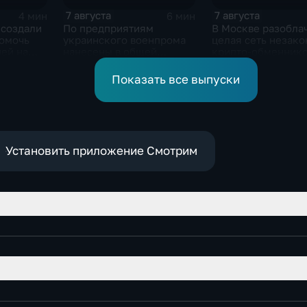
7 августа
7 августа
4 мин
6 мин
 создали
По предприятиям
В Москве разобла
помочь
украинского военпрома
целая сеть незак
ей на
нанесены в общей
крипто-обменник
сложности более 10-ти
массированных и
Показать все выпуски
групповых ударов
Установить приложение Смотрим