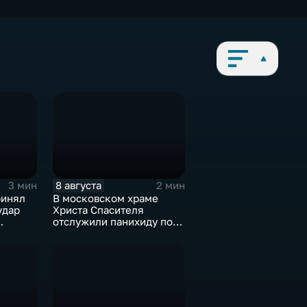
8 августа
3 мин
2 мин
ринял
В московском храме
удар
Христа Спасителя
отслужили панихиду по
"
погибшим жителям
Южной Осетии