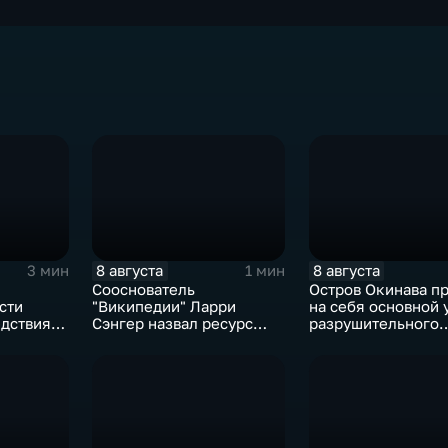
8 августа
8 августа
3 мин
1 мин
Сооснователь
Остров Окинава п
сти
"Википедии" Ларри
на себя основной 
едствия
Сэнгер назвал ресурс
разрушительного
ния
инструментом
тайфуна "Дельфин
пропаганды