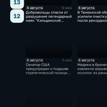
13
8 августа
8 августа
5 мин
Добровольцы спасли от
В Тюменской об
12
разрушения легендарный
усилили очистку
маяк "Кильдинский
после рекордно
Северный"
летнего паводка
8 августа
8 августа
1 мин
Сенатор США
Медики в броне
предупредил о подрыве
извлекли взрыв
стратегической позиции
осколок из раны
из-за новых пошлин
против России