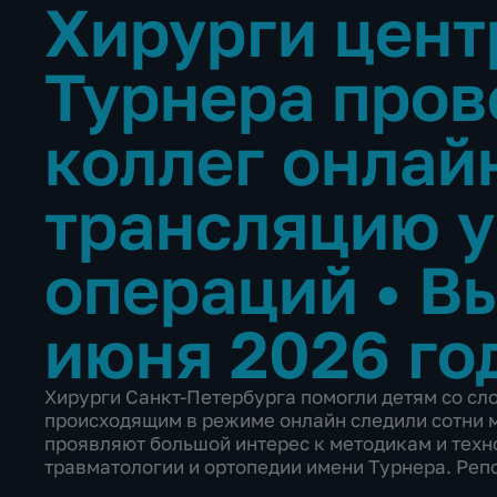
Хирурги цент
Турнера пров
коллег онлай
трансляцию 
операций
•
Вы
июня 2026 го
Хирурги Санкт-Петербурга помогли детям со с
происходящим в режиме онлайн следили сотни м
проявляют большой интерес к методикам и техн
травматологии и ортопедии имени Турнера. Реп