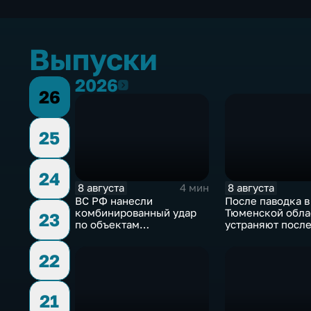
Выпуски
2026
2026
26
25
24
8 августа
8 августа
4 мин
ВС РФ нанесли
После паводка в
комбинированный удар
Тюменской обла
23
по объектам
устраняют посл
логистической,
для водоснабже
топливной и
22
энергетической
инфраструктуры в Киеве
21