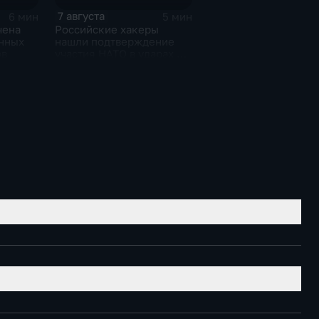
7 августа
6 мин
5 мин
чена
Российские хакеры
онных
нашли подтверждение
ов
участия НАТО в ударах по
России