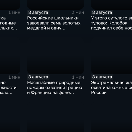
8 августа
8 августа
1 мин
2 мин
ска
Российские школьники
У этого сутулого 
ыгодные
завоевали семь золотых
тулово: Колобок
ольких
медалей и одну
подчинил себе но
зоне СВО
бронзовую на турнире по
в новом сказочно
ИИ
блокбастере
8 августа
8 августа
1 мин
1 мин
чно
Масштабные природные
Экстремальная жа
лжности
пожары охватили Грецию
охватила южные р
рала
и Францию на фоне
России
цу
европейской засухи