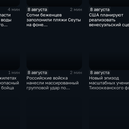
8 августа
8 августа
4 мин
2 мин
ласти
Сотни беженцев
США планируют
 воды
заполонили пляжи Сеуты
реализовать
го
на фоне
венесуэльский сц
катастрофического
для смены власти 
миграционного кризиса
8 августа
8 августа
1 мин
2 мин
жилетах
Российские войска
Новый эпизод
оопасный
нанесли массированный
масштабных учени
 бойца
групповой удар по
Тихоокеанского ф
стратегическим объектам
в глубоком тылу ВСУ