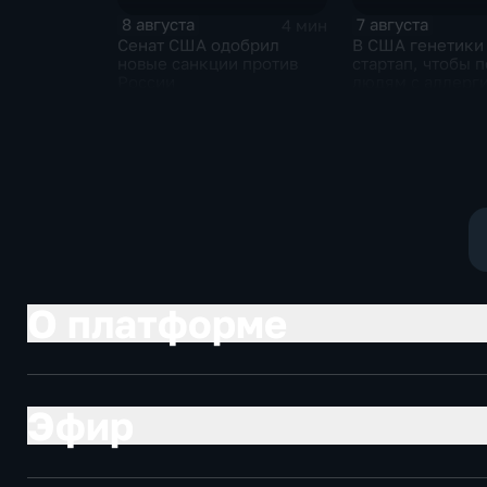
8 августа
7 августа
4 мин
Сенат США одобрил
В США генетики
новые санкции против
стартап, чтобы 
России
людям с аллерги
собак
О платформе
Эфир