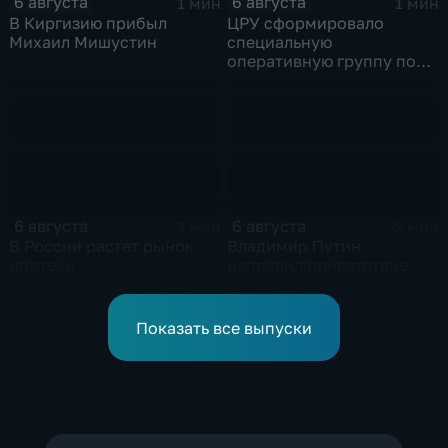
6 августа
6 августа
1 мин
1 мин
В Киргизию прибыл
ЦРУ сформировало
Михаил Мишустин
специальную
оперативную группу по
смене власти на Кубе.
6 августа
6 августа
3 мин
2 мин
В России растет рынок
Владимир Путин
ипотеки
направил приветствие
участникам Российско-
киргизского
экономического форума
Показать все выпуски
и Российско-киргизской
межрегиональной
конференции