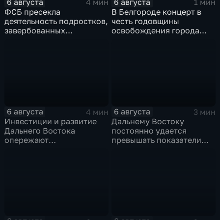
6 августа
6 августа
4 мин
1 мин
ФСБ пресекла
В Белгороде концерт в
деятельность подростков,
честь годовщины
завербованных
освобождения города
украинскими
продолжился несмотря
спецслужбами для
на блэкаут
терактов в России
6 августа
6 августа
4 мин
3 мин
Инвестиции и развитие
Дальнему Востоку
Дальнего Востока
постоянно удается
опережают
превышать показатели
среднероссийские
привлечения
показатели
инвестицийВ