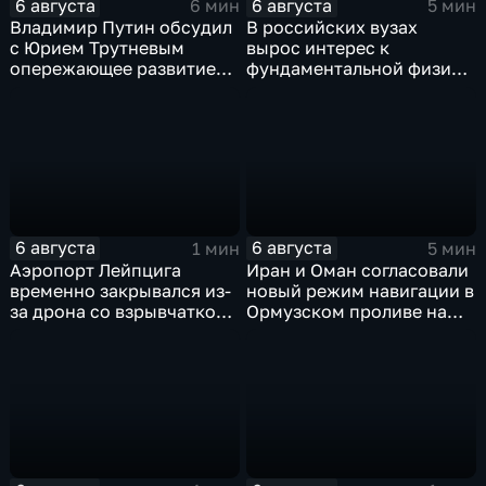
6 августа
6 августа
6 мин
5 мин
Владимир Путин обсудил
В российских вузах
с Юрием Трутневым
вырос интерес к
опережающее развитие
фундаментальной физике
Дальнего Востока
и авиастроению на фоне
перехода к новой модели
образования
6 августа
6 августа
1 мин
5 мин
Аэропорт Лейпцига
Иран и Оман согласовали
временно закрывался из-
новый режим навигации в
за дрона со взрывчаткой
Ормузском проливе на
рядом с украинским
фоне нехватки
грузовым самолетом
боеприпасов у США