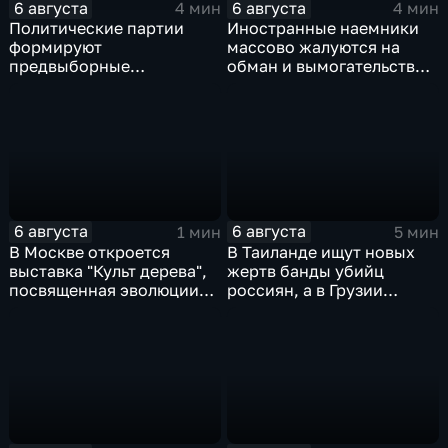
6 августа
6 августа
4 мин
4 мин
Политические партии
Иностранные наемники
формируют
массово жалуются на
предвыборные
обман и вымогательство
программы на фоне роста
со стороны
электоральной
командования ВСУ
активности
6 августа
6 августа
1 мин
5 мин
В Москве откроется
В Таиланде ищут новых
выставка "Культ дерева",
жертв банды убийц
посвященная эволюции
россиян, а в Грузии
художественной
фиксируют провокации
обработки древесины
против туристов