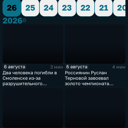
26
25
24
23
22
21
20
2026
2026
6 августа
6 августа
3 мин
4 мин
Два человека погибли в
Россиянин Руслан
Смоленске из-за
Терновой завоевал
разрушительного
золото чемпионата
урагана, 15 тысяч
Европы в прыжках с 10-
жителей остались без
метровой вышки
света