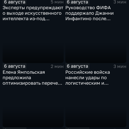
6 августа
6 августа
5 мин
3 мин
Эксперты предупреждают
Руководство ФИФА
о выходе искусственного
поддержало Джанни
интеллекта из-под
Инфантино после
контроля разработчиков
скандала с продажей
прав на чемпионаты мира
6 августа
6 августа
2 мин
3 мин
Елена Ямпольская
Российские войска
предложила
нанесли удары по
оптимизировать перечень
логистическим и
олимпиад для
энергетическим объектам
поступления в вузы
ВСУ