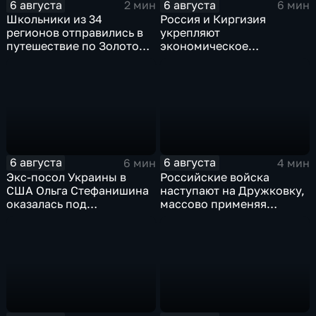
6 августа
6 августа
2 мин
6 мин
Школьники из 34
Россия и Киргизия
регионов отправились в
укрепляют
путешествие по Золотому
экономическое
кольцу в рамках проекта
партнерство в рамках
"Кольцо Открытия"
Евразийского
экономического союза
6 августа
6 августа
6 мин
4 мин
Экс-посол Украины в
Российские войска
США Ольга Стефанишина
наступают на Дружковку,
оказалась под
массово применяя
следствием по делу о
оптоволоконные дроны
коррупции