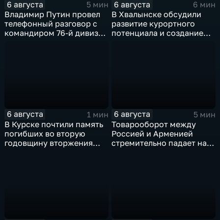
6 августа
6 августа
5 мин
6 мин
Владимир Путин провел
В Хвалынске обсудили
телефонный разговор с
развитие курортного
командиром 76-й дивизии
потенциала и создание
ВДВ Абдулазизом
медицинского кластера
Шихабидовым
6 августа
6 августа
1 мин
5 мин
В Курске почтили память
Товарооборот между
погибших во вторую
Россией и Арменией
годовщину вторжения
стремительно падает на
ВСУ
фоне курса Еревана на
евроинтеграцию