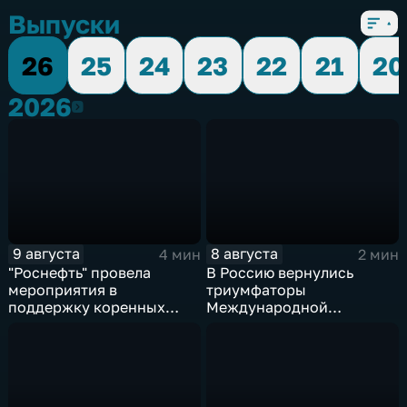
Выпуски
26
25
24
23
22
21
20
2026
2026
9 августа
8 августа
4 мин
2 мин
"Роснефть" провела
В Россию вернулись
мероприятия в
триумфаторы
поддержку коренных
Международной
народов Севера и
олимпиады по
Дальнего Востока
искусственному
интеллекту