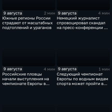
9 августа
9 августа
2 мин
4 мин
Южные регионы России
Немецкий журналист
страдают от масштабных
спровоцировал скандал
подтоплений и ураганов
на пресс-конференции в
Сербии
9 августа
9 августа
4 мин
1 мин
Российские пловцы
Следующий чемпионат
начали выступления на
Европы по водным видам
чемпионате Европы в
спорта может пройти в
Париже на фоне споров о
России
символике