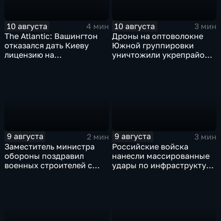
10 августа
10 августа
4 мин
3 мин
The Atlantic: Вашингтон
Дроны на оптоволокне
отказался дать Киеву
Южной группировки
лицензию на
уничтожили укрепрайон
производство ЗРК Patriot
ВСУ на Дружковском
из-за финансовой
направлении
невыгоды
9 августа
9 августа
2 мин
3 мин
Заместитель министра
Российские войска
обороны поздравил
нанесли массированные
военных строителей с
удары по инфраструктуре
профессиональным
и складам беспилотников
праздником
в глубоком тылу ВСУ