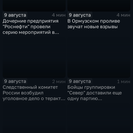
9 августа
9 августа
4 мин
4 мин
Дочерние предприятия
В Ормузском проливе
"Роснефти" провели
звучат новые взрывы
серию мероприятий в
поддержку коренных
народов Севера и
Дальнего Востока
9 августа
9 августа
2 мин
1 мин
Следственный комитет
Бойцы группировки
России возбудил
"Север" доставили еще
уголовное дело о теракте
одну партию
после ночной атаки ВСУ
гуманитарного груза
на Белгород