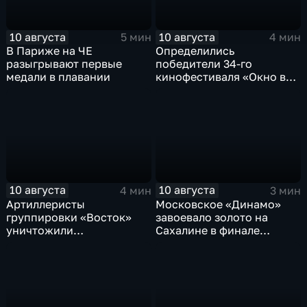
10 августа
10 августа
5 мин
4 мин
В Париже на ЧЕ
Определились
разыгрывают первые
победители 34-го
медали в плавании
кинофестиваля «Окно в
Европу» в Выборге
10 августа
10 августа
4 мин
3 мин
Артиллеристы
Московское «Динамо»
группировки «Восток»
завоевало золото на
уничтожили
Сахалине в финале
американский броневик
шестого этапа
MaxxPro с пехотой ВСУ в
чемпионата России по
Запорожской области
пляжному волейболу