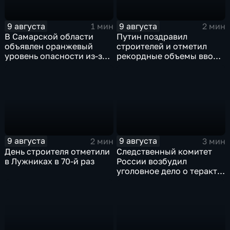
9 августа
9 августа
1 мин
2 мин
В Самарской области
Путин поздравил
объявлен оранжевый
строителей и отметил
уровень опасности из-за
рекордные объемы ввода
урагана
жилья
9 августа
9 августа
2 мин
3 мин
День строителя отметили
Следственный комитет
в Лужниках в 70-й раз
России возбудил
уголовное дело о теракте
после ночной атаки ВСУ
на Белгород