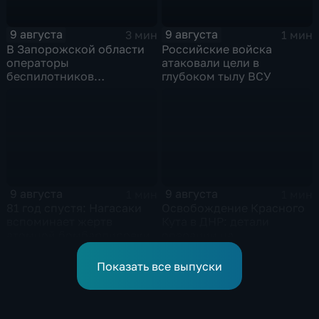
9 августа
9 августа
3 мин
1 мин
В Запорожской области
Российские войска
операторы
атаковали цели в
беспилотников
глубоком тылу ВСУ
группировки "Восток"
планомерно уничтожают
технику и укрепления
ВСУ
9 августа
9 августа
1 мин
1 мин
81 год спустя: Нагасаки
Освобождение Красного
вспоминает жертв
Кута в ДНР: детали
атомной бомбардировки
операции на
Добропольском
направлении
Показать все выпуски