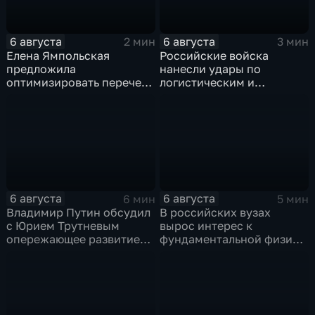
6 августа
6 августа
2 мин
3 мин
Елена Ямпольская
Российские войска
предложила
нанесли удары по
оптимизировать перечень
логистическим и
олимпиад для
энергетическим объектам
поступления в вузы
ВСУ
6 августа
6 августа
6 мин
5 мин
Владимир Путин обсудил
В российских вузах
с Юрием Трутневым
вырос интерес к
опережающее развитие
фундаментальной физике
Дальнего Востока
и авиастроению на фоне
перехода к новой модели
образования