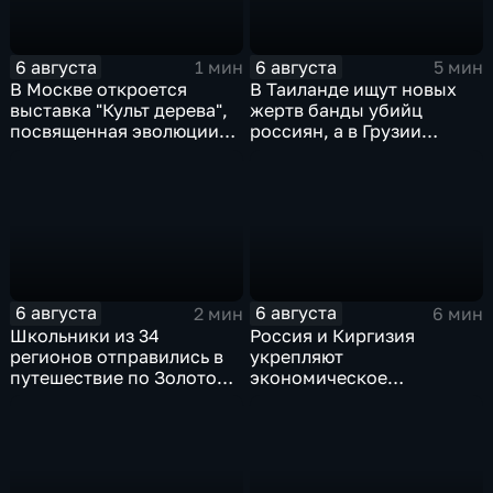
6 августа
6 августа
1 мин
5 мин
В Москве откроется
В Таиланде ищут новых
выставка "Культ дерева",
жертв банды убийц
посвященная эволюции
россиян, а в Грузии
художественной
фиксируют провокации
обработки древесины
против туристов
6 августа
6 августа
2 мин
6 мин
Школьники из 34
Россия и Киргизия
регионов отправились в
укрепляют
путешествие по Золотому
экономическое
кольцу в рамках проекта
партнерство в рамках
"Кольцо Открытия"
Евразийского
экономического союза