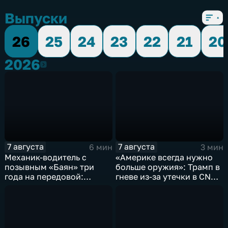
Выпуски
26
25
24
23
22
21
20
2026
2026
7 августа
7 августа
6 мин
3 мин
Механик-водитель с
«Америке всегда нужно
позывным «Баян» три
больше оружия»: Трамп в
года на передовой:
гневе из-за утечки в CNN
история мужества
о дефиците снарядов в
российского
США
добровольца