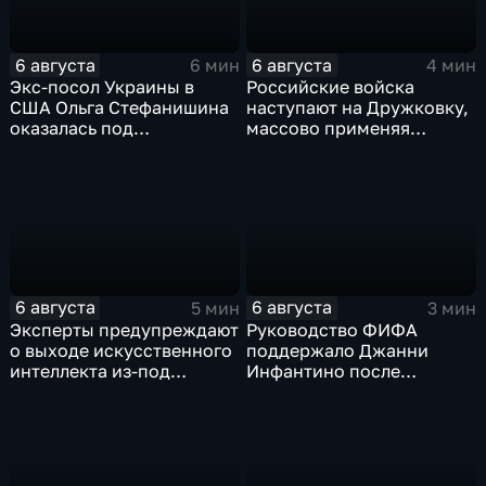
6 августа
6 августа
6 мин
4 мин
Экс-посол Украины в
Российские войска
США Ольга Стефанишина
наступают на Дружковку,
оказалась под
массово применяя
следствием по делу о
оптоволоконные дроны
коррупции
6 августа
6 августа
5 мин
3 мин
Эксперты предупреждают
Руководство ФИФА
о выходе искусственного
поддержало Джанни
интеллекта из-под
Инфантино после
контроля разработчиков
скандала с продажей
прав на чемпионаты мира