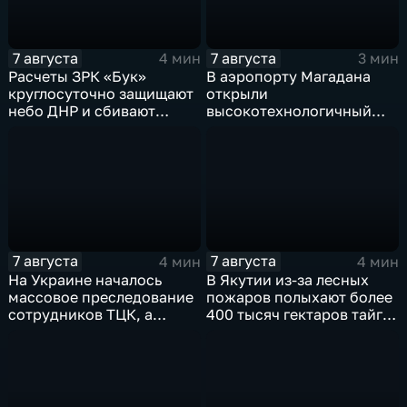
7 августа
7 августа
4 мин
3 мин
Расчеты ЗРК «Бук»
В аэропорту Магадана
круглосуточно защищают
открыли
небо ДНР и сбивают
высокотехнологичный
десятки вражеских
грузовой терминал
дронов
7 августа
7 августа
4 мин
4 мин
На Украине началось
В Якутии из-за лесных
массовое преследование
пожаров полыхают более
сотрудников ТЦК, а
400 тысяч гектаров тайги,
военкоматы пополнят
зафиксировано 77 очагов
бывшими заключенными
возгорания