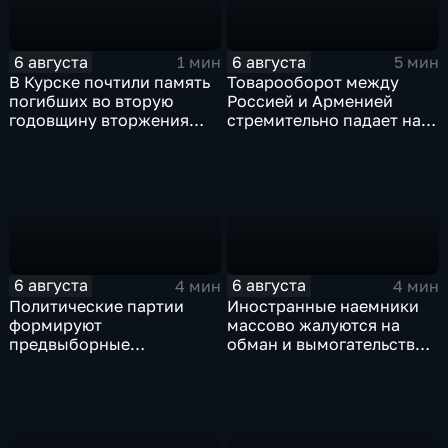
6 августа
6 августа
1 мин
5 мин
В Курске почтили память
Товарооборот между
погибших во вторую
Россией и Арменией
годовщину вторжения
стремительно падает на
ВСУ
фоне курса Еревана на
евроинтеграцию
6 августа
6 августа
4 мин
4 мин
Политические партии
Иностранные наемники
формируют
массово жалуются на
предвыборные
обман и вымогательство
программы на фоне роста
со стороны
электоральной
командования ВСУ
активности