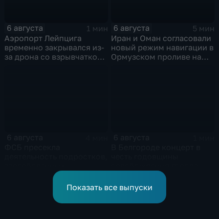
6 августа
6 августа
1 мин
5 мин
Аэропорт Лейпцига
Иран и Оман согласовали
временно закрывался из-
новый режим навигации в
за дрона со взрывчаткой
Ормузском проливе на
рядом с украинским
фоне нехватки
грузовым самолетом
боеприпасов у США
6 августа
6 августа
4 мин
1 мин
ФСБ пресекла
В Белгороде концерт в
деятельность подростков,
честь годовщины
завербованных
освобождения города
украинскими
продолжился несмотря
спецслужбами для
на блэкаут
Показать все выпуски
терактов в России