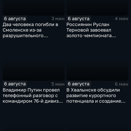
6 августа
6 августа
3 мин
4 мин
Два человека погибли в
Россиянин Руслан
Смоленске из-за
Терновой завоевал
разрушительного
золото чемпионата
урагана, 15 тысяч
Европы в прыжках с 10-
жителей остались без
метровой вышки
света
6 августа
6 августа
5 мин
6 мин
Владимир Путин провел
В Хвалынске обсудили
телефонный разговор с
развитие курортного
командиром 76-й дивизии
потенциала и создание
ВДВ Абдулазизом
медицинского кластера
Шихабидовым