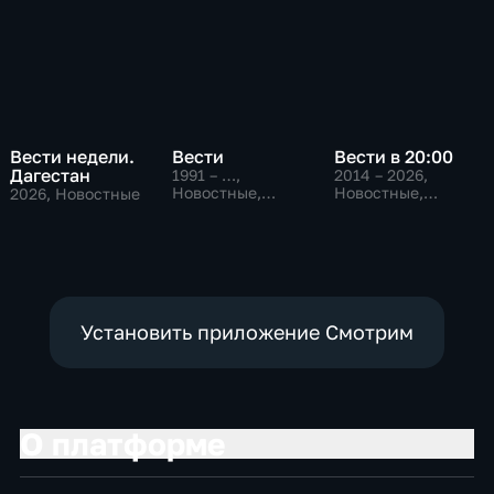
Вести недели.
Вести
Вести в 20:00
Дагестан
1991 – …
,
2014 – 2026
,
Новостные,
Новостные,
2026
, Новостные
Общественно-
Общественно-
политические,
политические
социально-
экономические
Установить приложение Смотрим
О платформе