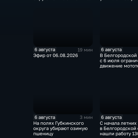
специалист по программе
"Земский доктор"
6 августа
6 августа
19 мин
Эфир от 06.08.2026
В Белгородской
с 6 июля ограни
движение мотот
ночное время
6 августа
6 августа
3 мин
На полях Губкинского
С начала летних
округа убирают озимую
в Белгородской 
пшеницу
нашли работу 13