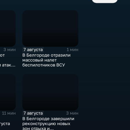
7 августа
3 мин
1 мин
ют
В Белгороде отразили
массовый налет
 атаке
беспилотников ВСУ
июля
7 августа
11 мин
3 мин
В Белгороде завершили
густа
реконструкцию новых
зон отдыха и