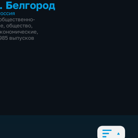
. Белгород
оссия
общественно-
ие
,
общество
,
экономические
,
9985 выпусков