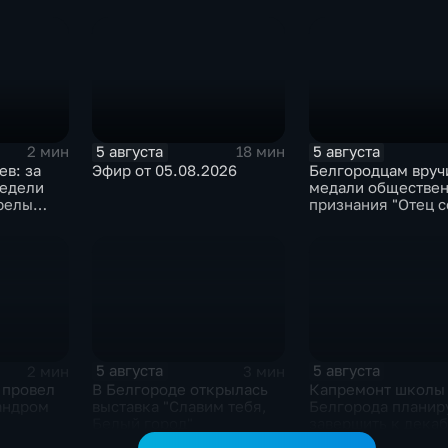
новое модульное
в Грайворонском о
приемное отделение
5 августа
5 августа
2 мин
18 мин
в: за
Эфир от 05.08.2026
Белгородцам вруч
недели
медали обществен
релы
признания "Отец с
бласти
5 августа
5 августа
2 мин
3 мин
 провел
В Белгороде открылась
Капремонт школы
андром
выставка "Славим тебя,
Белгорода планир
Белый город"
завершить к дека