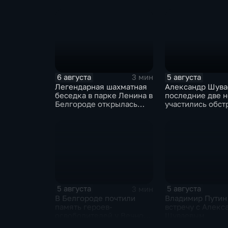
подростков
6 августа
5 августа
3 мин
Легендарная шахматная
Александр Шувае
беседка в парке Ленина в
последние две 
Белгороде открылась
участились обст
после большой
Белгородской о
реконструкции
5 августа
5 августа
3 мин
В Белгороде почтили
Владимир Путин
память героев-
встречу с Алекс
освободителей у Вечного
Шуваевым
огня