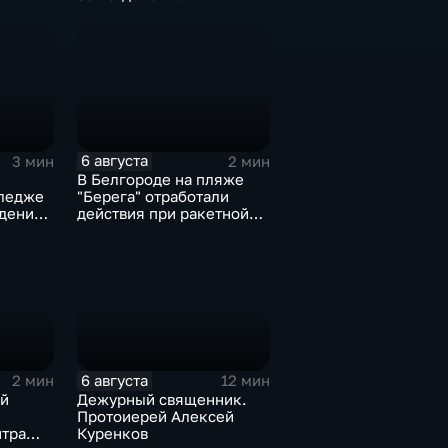
общественных
пространств
6 августа
3 мин
2 мин
В Белгороде на пляже
ледже
"Берега" отработали
дения
действия при ракетной
опасности
6 августа
2 мин
12 мин
й
Дежурный священник.
Протоиерей Алексей
нтра
Куренков