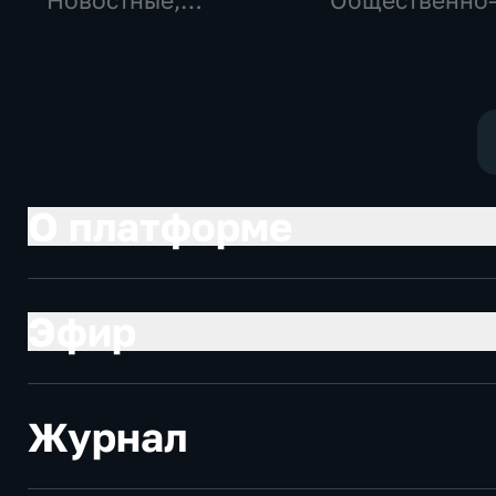
Новостные,
Общественно
Общество,
политические
общественно-
социально-
политические
экономически
О платформе
Эфир
Журнал