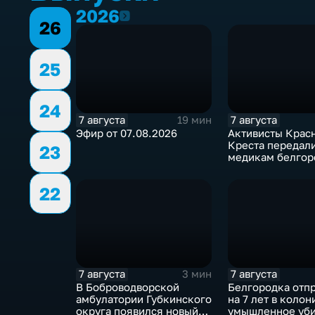
2026
2026
26
25
24
7 августа
7 августа
19 мин
Эфир от 07.08.2026
Активисты Крас
Креста передал
23
медикам белгор
СМП защитные
комплекты
22
7 августа
7 августа
3 мин
В Боброводворской
Белгородка отп
амбулатории Губкинского
на 7 лет в колон
округа появился новый
умышленное уби