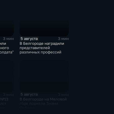
круге
5 августа
3 мин
3 мин
или
В Белгороде наградили
ного
представителей
олдата"
различных профессий
5 августа
3 мин
3 мин
 №13
В Белгороде на Меловой
уют
горе подняли Знамя
брю
Победы