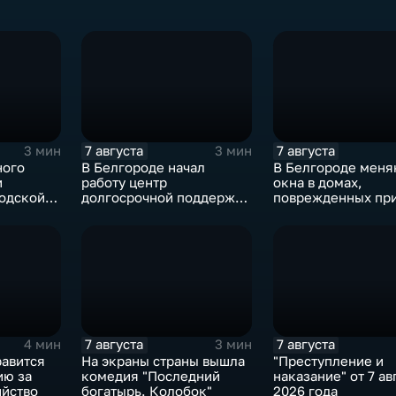
7 августа
7 августа
3 мин
3 мин
ного
В Белгороде начал
В Белгороде меня
и
работу центр
окна в домах,
одской
долгосрочной поддержки
поврежденных при
и адаптации ветеранов
ВСУ в ночь на 27 
СВО и их семей
7 августа
7 августа
4 мин
3 мин
равится
На экраны страны вышла
"Преступление и
ию за
комедия "Последний
наказание" от 7 ав
йство
богатырь. Колобок"
2026 года