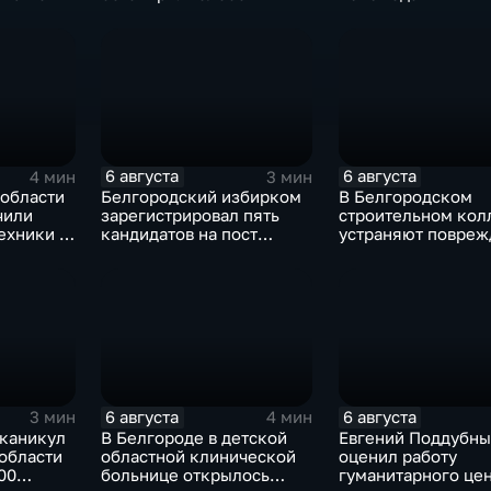
6 августа
6 августа
4 мин
3 мин
 области
Белгородский избирком
В Белгородском
чили
зарегистрировал пять
строительном кол
ехники в
кандидатов на пост
устраняют повреж
губернатора
после атаки ВСУ
6 августа
6 августа
3 мин
4 мин
 каникул
В Белгороде в детской
Евгений Поддубны
области
областной клинической
оценил работу
00
больнице открылось
гуманитарного це