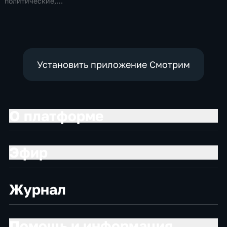
Общество,
Общественно-
политические,
общественно-
политические,
Общество,
политические
социально-
новостные
экономические
Установить приложение Смотрим
О платформе
Эфир
Журнал
Помощь и информация