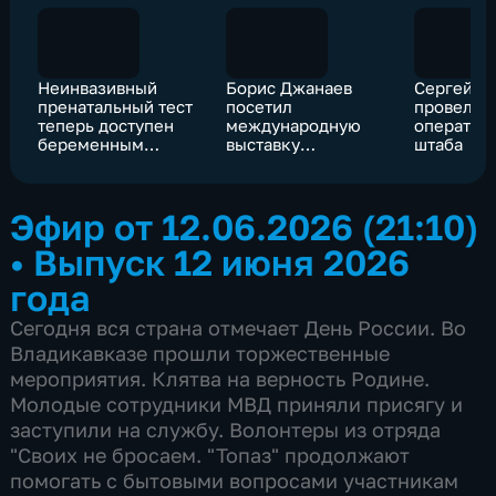
Неинвазивный
Борис Джанаев
Сергей М
пренатальный тест
посетил
провел з
теперь доступен
международную
оператив
беременным
выставку
штаба
женщинам
"ПроЯблоко 2026"
абсолютно
в Минеральных
бесплатно
Водах
Эфир от 12.06.2026 (21:10)
•
Выпуск 12 июня 2026
года
Сегодня вся страна отмечает День России. Во
Владикавказе прошли торжественные
мероприятия. Клятва на верность Родине.
Молодые сотрудники МВД приняли присягу и
заступили на службу. Волонтеры из отряда
"Своих не бросаем. "Топаз" продолжают
помогать с бытовыми вопросами участникам