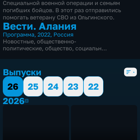
Специальной военной операции и семьям
погибших бойцов. В этот раз отправились
помогать ветерану СВО из Ольгинского.
Вести. Алания
Программа
,
2022
,
Россия
Новостные
,
общественно-
политические
,
общество
,
социально-
экономические
,
5 сезонов, 1564 выпуска
Выпуски
26
25
24
23
22
2026
2026