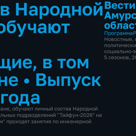
ав Народной
Вести
Амур
обучают
облас
Программа
Р
Новостные
,
политическ
социально-
ие, в том
5 сезонов, 
ане
•
Выпуск
 года
ане, обучают личный состав Народной
альных подразделений "Тайфун-2026" на
м" проходят занятия по инженерной