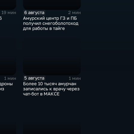
6 августа
19 мин
2 мин
6
Амурский центр ГЗ и ПБ
получил снегоболотоход
для работы в тайге
5 августа
1 мин
1 мин
 дроны
Более 10 тысяч амурчан
из
записались к врачу через
чат-бот в МАКСЕ