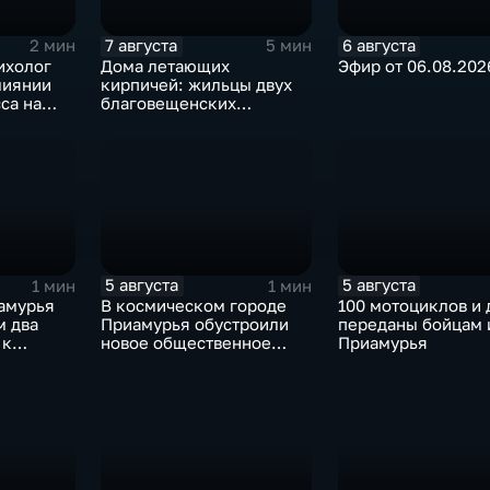
7 августа
6 августа
2 мин
5 мин
ихолог
Дома летающих
Эфир от 06.08.202
лиянии
кирпичей: жильцы двух
са на
благовещенских
слых и
многоэтажек боятся за
свою жизнь
5 августа
5 августа
1 мин
1 мин
амурья
В космическом городе
100 мотоциклов и
м два
Приамурья обустроили
переданы бойцам 
 к
новое общественное
Приамурья
рожника
пространство