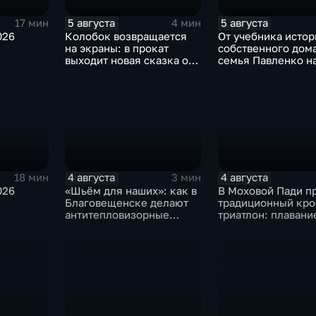
5 августа
5 августа
17 мин
4 мин
026
Колобок возвращается
От учебника истор
на экраны: в прокат
собственного дома
выходит новая сказка от
семья Павленко н
создателей "Последнего
счастье в Констан
богатыря"
4 августа
4 августа
18 мин
3 мин
026
«Шьём для наших»: как в
В Моховой Пади п
Благовещенске делают
традиционный кро
антитепловизорные
триатлон: плавани
пончо
велосипед и бег п
пересечённой мес