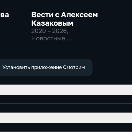
ква
Вести с Алексеем
Казаковым
2020 – 2026
,
-
Новостные,
,
Общественно-
политические
е
Установить приложение Смотрим