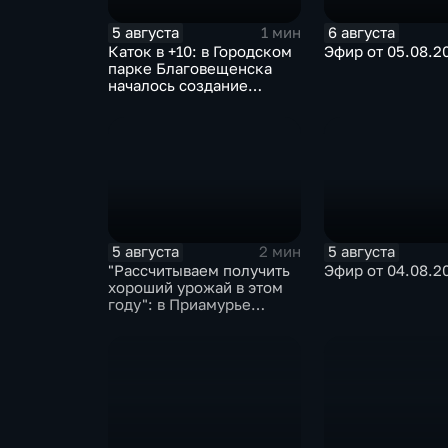
5 августа
6 августа
1 мин
Каток в +10: в Городском
Эфир от 05.08.2
парке Благовещенска
началось создание
ледовой площадки
5 августа
5 августа
2 мин
"Рассчитываем получить
Эфир от 04.08.2
хороший урожай в этом
году": в Приамурье
убирают ранние
зерновые