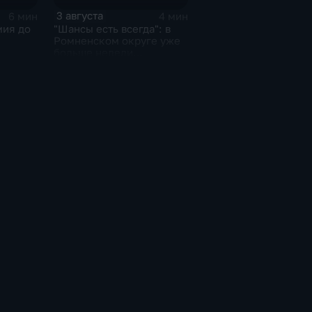
3 августа
6 мин
4 мин
мия до
"Шансы есть всегда": в
Ромненском округе уже
больше недели
ливо
продолжаются поиски
пропавшего грибника