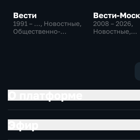
Вести
Вести-Мос
1991 – …
, Новостные,
2008 – 2026
,
Общественно-
Новостные,
политические,
Общественно
социально-
политические
экономические
социально-
экономически
О платформе
Эфир