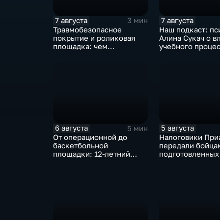
7 августа
7 августа
3 мин
Травмобезопасное
Наш подкаст: пс
покрытие и роликовая
Алина Сукач о в
площадка: чем
учебного процес
привлекает горожан
отношения взро
спортзона на набережной
детей
Благовещенска
6 августа
5 августа
5 мин
От операционной до
Налоговики При
баскетбольной
передали бойца
площадки: 12-летний
подготовленных
благовещенец после
отправке внедо
взрыва салюта учится
жить с протезом