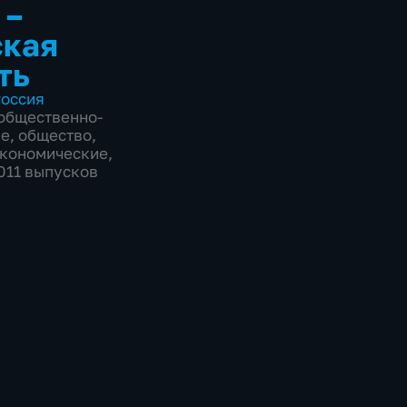
 –
ская
ть
оссия
общественно-
ие
,
общество
,
экономические
,
2011 выпусков