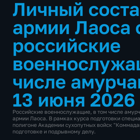
Личный сост
армии Лаоса 
российские
военнослужащ
числе амурч
13 июня 2026
Российские военнослужащие, в том числе амурч
армии Лаоса. В рамках курса подготовки специ
полигоне Академии сухопутных войск "Коммада
подготовке и подрывному делу.