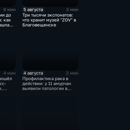
5 августа
6 мин
3 мин
ии до
Три тысячи экспонатов:
: как
что хранит музей "ZOV" в
ашла
Благовещенске
тиновке
4 августа
4 мин
2 мин
рошёл
Профилактика рака в
сс-
действии: у 11 амурчан
е,
выявили патологии в
о
ходе Дня открытых
тности
дверей