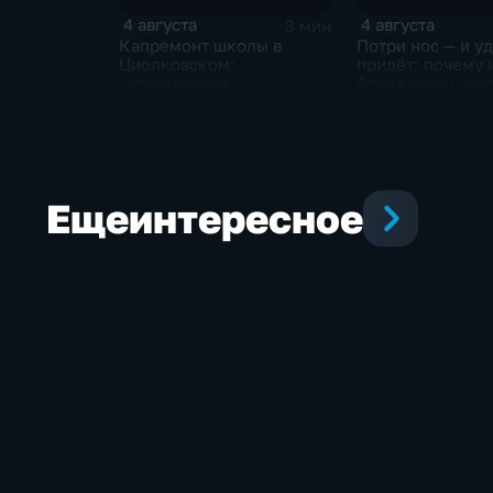
4 августа
4 августа
3 мин
Капремонт школы в
Потри нос — и у
Циолковском:
придёт: почему
современное
белка стала си
оборудование и новый
Белогорска
фасад
Еще
интересное