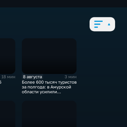
8 августа
18 мин
3 мин
6
Более 600 тысяч туристов
за полгода: в Амурской
области усилили
контроль за гидами