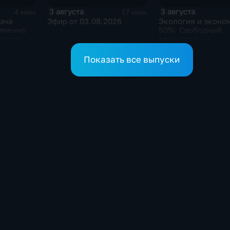
3 августа
3 августа
4 мин
17 мин
дача
Эфир от 03.08.2026
Экология и эконо
 именно
50%: Свободный
мволом
переходит на
газомоторное топ
Показать все выпуски