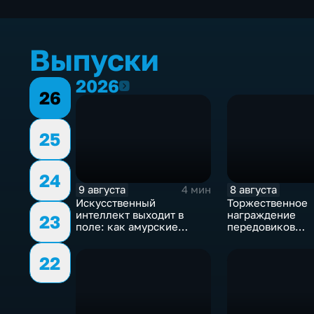
Выпуски
2026
2026
26
25
24
9 августа
8 августа
4 мин
Искусственный
Торжественное
интеллект выходит в
награждение
23
поле: как амурские
передовиков
учёные создают
строительной от
цифрового помощника
состоялось в О
22
для агрономов