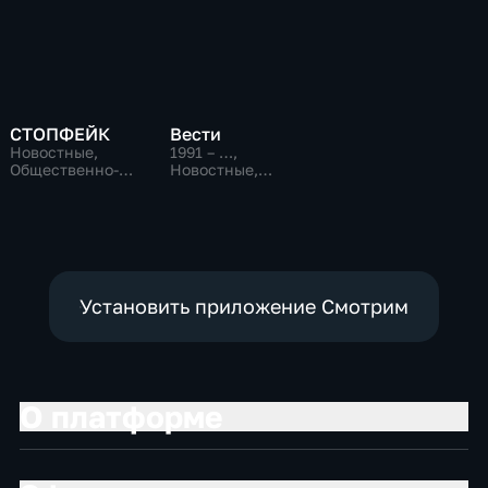
СТОПФЕЙК
Вести
Новостные,
1991 – …
,
Общественно-
Новостные,
политические,
Общественно-
общество
политические,
социально-
экономические
Установить приложение Смотрим
О платформе