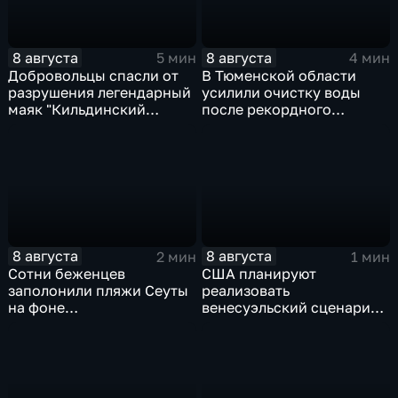
8 августа
8 августа
5 мин
4 мин
Добровольцы спасли от
В Тюменской области
разрушения легендарный
усилили очистку воды
маяк "Кильдинский
после рекордного
Северный"
летнего паводка
8 августа
8 августа
2 мин
1 мин
Сотни беженцев
США планируют
заполонили пляжи Сеуты
реализовать
на фоне
венесуэльский сценарий
катастрофического
для смены власти на Кубе
миграционного кризиса