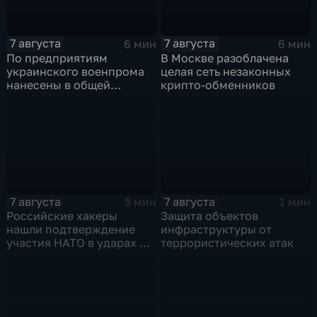
7 августа
7 августа
6 мин
6 мин
По предприятиям
В Москве разоблачена
украинского военпрома
целая сеть незаконных
нанесены в общей
крипто-обменников
сложности более 10-ти
массированных и
групповых ударов
7 августа
7 августа
5 мин
1 мин
Российские хакеры
Защита объектов
нашли подтверждение
инфраструктуры от
участия НАТО в ударах по
террористических атак
России