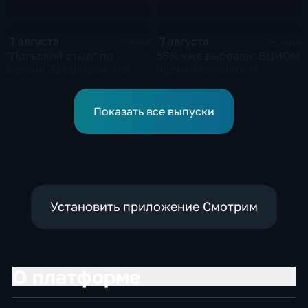
7 августа
7 августа
4 мин
8 мин
"Польский стыд" по
56% уже выбрали: ВЦИОМ
версии Захаровой: как
оценил готовность
оценили в МИД РФ
россиян голосовать на
скандальную речь
выборах в Госдуму
Навроцкого
Показать все выпуски
Установить приложение Смотрим
О платформе