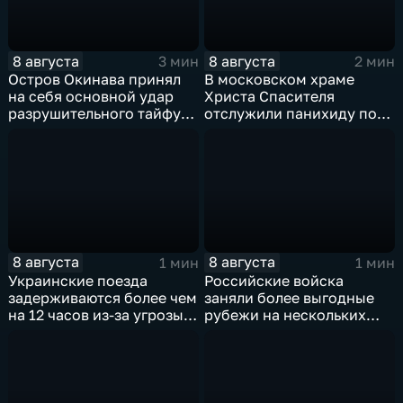
8 августа
8 августа
3 мин
2 мин
Остров Окинава принял
В московском храме
на себя основной удар
Христа Спасителя
разрушительного тайфуна
отслужили панихиду по
"Дельфин"
погибшим жителям
Южной Осетии
8 августа
8 августа
1 мин
1 мин
Украинские поезда
Российские войска
задерживаются более чем
заняли более выгодные
на 12 часов из-за угрозы
рубежи на нескольких
обстрелов
направлениях в зоне СВО