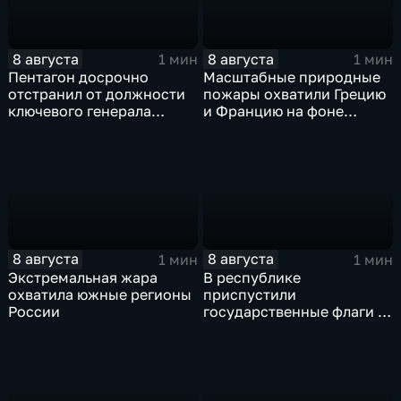
8 августа
8 августа
1 мин
1 мин
Пентагон досрочно
Масштабные природные
отстранил от должности
пожары охватили Грецию
ключевого генерала
и Францию на фоне
Чарльза Костанцу
европейской засухи
8 августа
8 августа
1 мин
1 мин
Экстремальная жара
В республике
охватила южные регионы
приспустили
России
государственные флаги и
зажгли свечи в память о
жертвах обстрела
Цхинвала