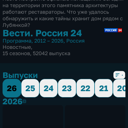
на территории этого памятника архитектуры
работают реставраторы. Что уже удалось
обнаружить и какие тайны хранит дом рядом с
Лубянкой?
Вести. Россия 24
Программа
,
2012 – 2026
,
Россия
Новостные
,
15 сезонов, 52042 выпуска
Выпуски
26
25
24
23
22
21
20
2026
2026