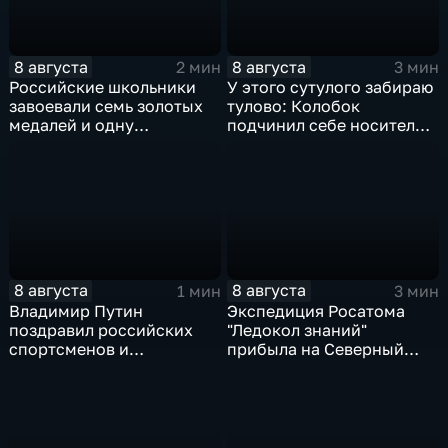
8 августа
8 августа
2 мин
3 мин
Российские школьники
У этого сутулого забираю
завоевали семь золотых
тулово: Колобок
медалей и одну
подчинил себе носителя в
бронзовую на турнире по
новом сказочном
ИИ
блокбастере
8 августа
8 августа
1 мин
3 мин
Владимир Путин
Экспедиция Росатома
поздравил российских
"Ледокол знаний"
спортсменов и
прибыла на Северный
физкультурников с
полюс
профессиональным
праздником