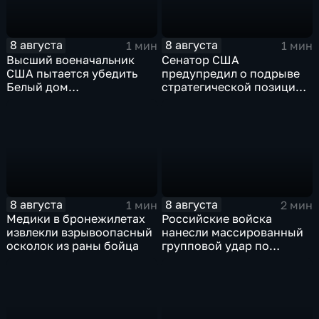
8 августа
8 августа
1 мин
1 мин
Высший военачальник
Сенатор США
США пытается убедить
предупредил о подрыве
Белый дом
стратегической позиции
незамедлительно
из-за новых пошлин
завершить конфликт с
против России
Ираном
8 августа
8 августа
1 мин
2 мин
Медики в бронежилетах
Российские войска
извлекли взрывоопасный
нанесли массированный
осколок из раны бойца
групповой удар по
стратегическим объектам
в глубоком тылу ВСУ